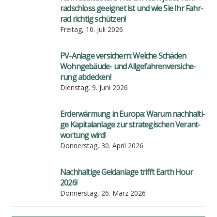
rad­schloss geeig­net ist und wie Sie Ihr Fahr­
rad rich­tig schüt­zen!
Freitag, 10. Juli 2026
PV-Anla­ge ver­si­chern: Wel­che Schä­den
Wohn­ge­bäu­de- und All­ge­fah­ren­ver­si­che­
rung abde­cken!
Dienstag, 9. Juni 2026
Erd­er­wär­mung in Euro­pa: War­um nach­hal­ti­
ge Kapi­tal­an­la­ge zur stra­te­gi­schen Ver­ant­
wor­tung wird!
Donnerstag, 30. April 2026
Nach­hal­ti­ge Geld­an­la­ge trifft Earth Hour
2026!
Donnerstag, 26. März 2026