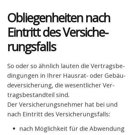
Oblie­gen­hei­ten nach
Ein­tritt des Ver­si­che­
rungs­falls
So oder so ähn­lich lau­ten die Ver­trags­be­
din­gun­gen in Ihrer Haus­rat- oder Gebäu­
de­ver­si­che­rung, die wesent­li­cher Ver­
trags­be­stand­teil sind.
Der Ver­si­che­rungs­neh­mer hat bei und
nach Ein­tritt des Ver­si­che­rungs­falls:
nach Mög­lich­keit für die Abwen­dung