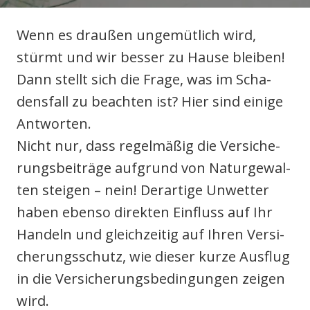
Wenn es drau­ßen unge­müt­lich wird,
stürmt und wir bes­ser zu Hau­se blei­ben!
Dann stellt sich die Fra­ge, was im Scha­
odus
dens­fall zu beach­ten ist? Hier sind eini­ge
Ant­wor­ten.
Nicht nur, dass regel­mä­ßig die Ver­si­che­
rungs­bei­trä­ge auf­grund von Natur­ge­wal­
ten stei­gen – nein! Der­ar­ti­ge Unwet­ter
dus
haben eben­so direk­ten Ein­fluss auf Ihr
Han­deln und gleich­zei­tig auf Ihren Ver­si­
che­rungs­schutz, wie die­ser kur­ze Aus­flug
in die Ver­si­che­rungs­be­din­gun­gen zei­gen
wird.