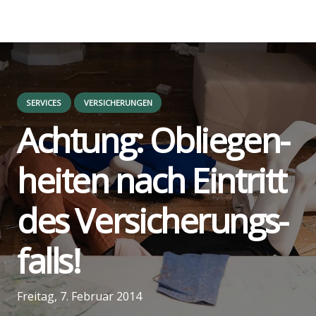
SERVICES
VERSICHERUNGEN
Ach­tung: Oblie­gen­
hei­ten nach Ein­tritt
des Ver­si­che­rungs­
falls!
us
Freitag, 7. Februar 2014