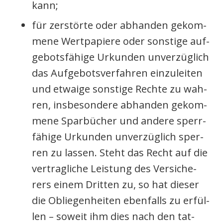
kann;
für zer­stör­te oder abhan­den gekom­
me­ne Wert­pa­pie­re oder sons­ti­ge auf­
ge­bots­fä­hi­ge Urkun­den unver­züg­lich
das Auf­ge­bots­ver­fah­ren ein­zu­lei­ten
und etwa­ige sons­ti­ge Rech­te zu wah­
ren, ins­be­son­de­re abhan­den gekom­
me­ne Spar­bü­cher und ande­re sperr­
fä­hi­ge Urkun­den unver­züg­lich sper­
ren zu las­sen. Steht das Recht auf die
ver­trag­li­che Leis­tung des Ver­si­che­
rers einem Drit­ten zu, so hat die­ser
die Oblie­gen­hei­ten eben­falls zu erfül­
len – soweit ihm dies nach den tat­