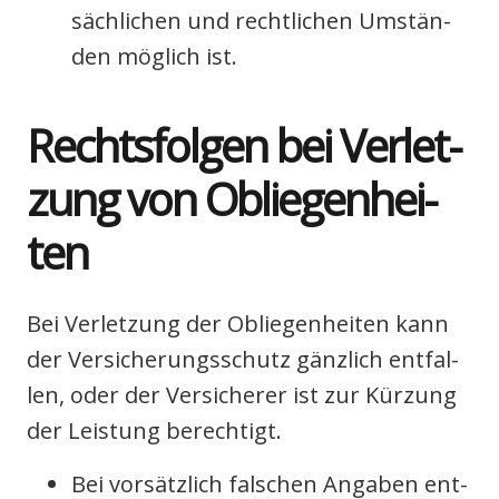
säch­li­chen und recht­li­chen Umstän­
den mög­lich ist.
Rechts­fol­gen bei Ver­let­
zung von Oblie­gen­hei­
ten
Bei Ver­let­zung der Oblie­gen­hei­ten kann
der Ver­si­che­rungs­schutz gänz­lich ent­fal­
len, oder der Ver­si­che­rer ist zur Kür­zung
der Leis­tung berech­tigt.
Bei vor­sätz­lich fal­schen Anga­ben ent­