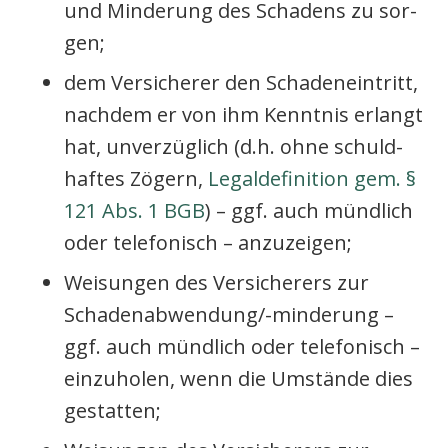
und Min­de­rung des Scha­dens zu sor­
gen;
dem Ver­si­che­rer den Scha­den­ein­tritt,
nach­dem er von ihm Kennt­nis erlangt
hat, unver­züg­lich (d.h. ohne schuld­
haf­tes Zögern,
Legal­de­fi­ni­ti­on gem. §
121 Abs. 1 BGB
) – ggf. auch münd­lich
oder tele­fo­nisch – anzu­zei­gen;
Wei­sun­gen des Ver­si­che­rers zur
Scha­den­ab­wen­dun­g/-min­de­rung –
ggf. auch münd­lich oder tele­fo­nisch –
ein­zu­ho­len, wenn die Umstän­de dies
gestat­ten;