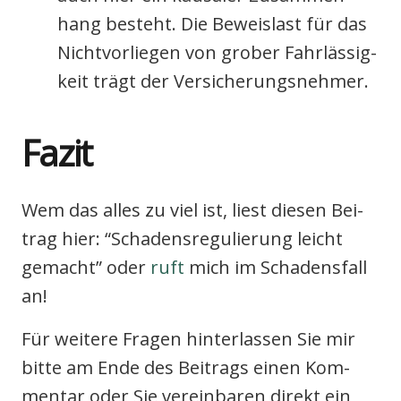
hang besteht. Die Beweis­last für das
Nicht­vor­lie­gen von gro­ber Fahr­läs­sig­
keit trägt der Ver­si­che­rungs­neh­mer.
Fazit
Wem das alles zu viel ist, liest die­sen Bei­
trag hier: “Scha­dens­re­gu­lie­rung leicht
gemacht” oder
ruft
mich im Scha­dens­fall
an!
Für wei­te­re Fra­gen hin­ter­las­sen Sie mir
bit­te am Ende des Bei­trags einen Kom­
men­tar oder Sie ver­ein­ba­ren direkt ein