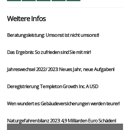
Wei­te­re Infos
Bera­tungs­leis­tung: Umsonst ist nicht umsonst!
Das Ergeb­nis: So zufrie­den sind Sie mit mir!
Jah­res­wech­sel 2022/ 2023: Neu­es Jahr, neue Auf­ga­ben!
Dere­gis­trie­rung Temp­le­ton Growth Inc. A USD
Wen wun­dert es: Gebäu­de­ver­si­che­run­gen wer­den teu­rer!
Natur­ge­fah­ren­bi­lanz 2023: 4,9 Mil­li­ar­den Euro Schä­den!