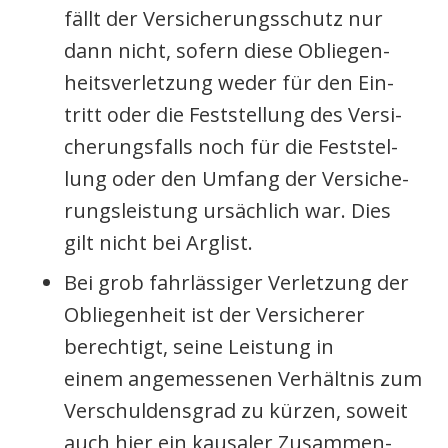
fällt der Ver­si­che­rungs­schutz nur
dann nicht, sofern die­se Oblie­gen­
heits­ver­let­zung weder für den Ein­
tritt oder die Fest­stel­lung des Ver­si­
che­rungs­falls noch für die Fest­stel­
lung oder den Umfang der Ver­si­che­
rungs­leis­tung ursäch­lich war. Dies
gilt nicht bei Arg­list.
Bei grob fahr­läs­si­ger Ver­let­zung der
Oblie­gen­heit ist der Ver­si­che­rer
berech­tigt, sei­ne Leis­tung in
einem ange­mes­se­nen Ver­hält­nis zum
Ver­schul­dens­grad zu kür­zen, soweit
auch hier ein kau­sa­ler Zusam­men­