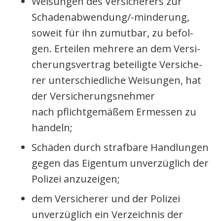
Wei­sun­gen des Ver­si­che­rers zur
Scha­den­ab­wen­dun­g/-min­de­rung,
soweit für ihn zumut­bar, zu befol­
gen. Ertei­len meh­re­re an dem Ver­si­
che­rungs­ver­trag betei­lig­te Ver­si­che­
rer unter­schied­li­che Wei­sun­gen, hat
der Ver­si­che­rungs­neh­mer
nach pflicht­ge­mä­ßem Ermes­sen zu
han­deln;
Schä­den durch straf­ba­re Hand­lun­gen
gegen das Eigen­tum unver­züg­lich der
Poli­zei anzu­zei­gen;
dem Ver­si­che­rer und der Poli­zei
unver­züg­lich ein Ver­zeich­nis der