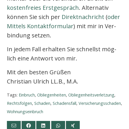
kos­ten­frei­es Erst­ge­spräch
. Alter­na­tiv
kön­nen Sie sich per
Direkt­nach­richt
(
oder
Mit­tels Kon­takt­for­mu­lar
) mit mir in Ver­
bin­dung set­zen.
In jedem Fall erhal­ten Sie schnellst mög­
lich eine Ant­wort von mir.
Mit den bes­ten Grü­ßen
Chris­ti­an Ulrich LL.B., M.A.
Tags:
Einbruch
,
Obliegenheiten
,
Obliegenheitsverletzung
,
Rechtsfolgen
,
Schaden
,
Schadensfall
,
Versicherungsschaden
,
Wohnungseinbruch