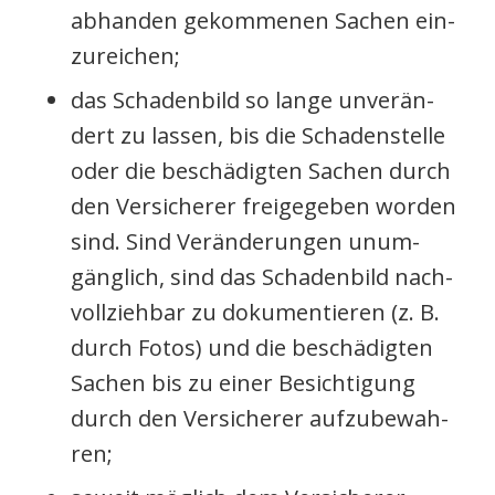
abhan­den gekom­me­nen Sachen ein­
zu­rei­chen;
das Scha­den­bild so lan­ge unver­än­
dert zu las­sen, bis die Scha­den­stel­le
oder die beschä­dig­ten Sachen durch
den Ver­si­che­rer frei­ge­ge­ben wor­den
sind. Sind Ver­än­de­run­gen unum­
gäng­lich, sind das Scha­den­bild nach­
voll­zieh­bar zu doku­men­tie­ren (z. B.
durch Fotos) und die beschä­dig­ten
Sachen bis zu einer Besich­ti­gung
durch den Ver­si­che­rer auf­zu­be­wah­
ren;