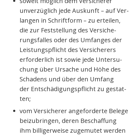
soweit mög­lich dem Ver­si­che­rer
unver­züg­lich jede Aus­kunft – auf Ver­
lan­gen in Schrift­form – zu ertei­len,
die zur Fest­stel­lung des Ver­si­che­
rungs­fal­les oder des Umfan­ges der
Leis­tungs­pflicht des Ver­si­che­rers
erfor­der­lich ist sowie jede Unter­su­
chung über Ursa­che und Höhe des
Scha­dens und über den Umfang
der Ent­schä­di­gungs­pflicht zu gestat­
ten;
vom Ver­si­che­rer ange­for­der­te Bele­ge
bei­zu­brin­gen, deren Beschaf­fung
ihm bil­li­ger­wei­se zuge­mu­tet wer­den