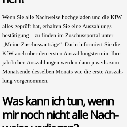
Wenn Sie alle Nach­wei­se hoch­geladen und die KfW
alles geprüft hat, erhal­ten Sie eine Auszahlungs­
bestätigung – zu fin­den im Zuschuss­portal unter
„Mei­ne Zuschuss­anträge“. Dar­in infor­miert Sie die
KfW auch über den ers­ten Auszahlungs­termin. Ihre
jähr­lichen Aus­zah­lun­gen wer­den dann jeweils zum
Monats­en­de des­sel­ben Monats wie die ers­te Aus­zah­
lung vor­ge­nom­men.
Was kann ich tun, wenn
mir noch nicht alle Nach­