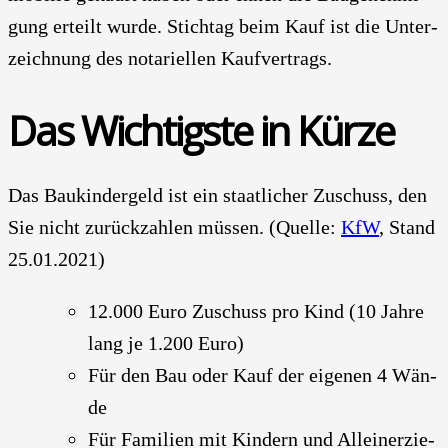
gung erteilt wur­de. Stich­tag beim Kauf ist die Unter­
zeich­nung des nota­ri­el­len Kauf­ver­trags.
Das Wich­tigs­te in Kür­ze
Das Bau­kin­der­geld ist ein staat­li­cher Zuschuss, den
Sie nicht zurück­zah­len müs­sen. (Quel­le:
KfW
, Stand
25.01.2021)
12.000 Euro Zuschuss pro Kind (10 Jah­re
lang je 1.200 Euro)
Für den Bau oder Kauf der eige­nen 4 Wän­
de
Für Fami­li­en mit Kin­dern und Allein­er­zie­