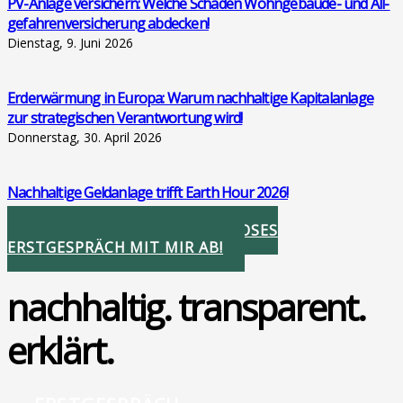
PV-Anla­ge ver­si­chern: Wel­che Schä­den Wohn­ge­bäu­de- und All­
ge­fah­ren­ver­si­che­rung abde­cken!
Dienstag, 9. Juni 2026
Erd­er­wär­mung in Euro­pa: War­um nach­hal­ti­ge Kapi­tal­an­la­ge
zur stra­te­gi­schen Ver­ant­wor­tung wird!
Donnerstag, 30. April 2026
Nach­hal­ti­ge Geld­an­la­ge trifft Earth Hour 2026!
Donnerstag, 26. März 2026
STIMMEN SIE IHR KOSTENLOSES
ERSTGESPRÄCH MIT MIR AB!
nachhaltig. transparent.
erklärt.