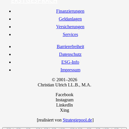
ERSTGESPRÄCH
Finan­zie­run­gen
Geld­an­la­gen
Ver­si­che­run­gen
Ser­vices
Bar­rie­re­frei­heit
Daten­schutz
ESG-Info
Impres­sum
© 2001–2026
Chris­ti­an Ulrich LL.B., M.A.
Facebook
Instagram
LinkedIn
Xing
[rea­li­siert von
Strategiepool.de
]