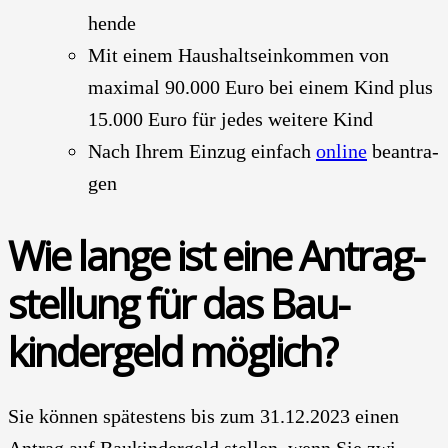
hen­de
Mit einem Haus­halts­ein­kom­men von
maxi­mal 90.000 Euro bei einem Kind plus
15.000 Euro für jedes wei­te­re Kind
Nach Ihrem Ein­zug ein­fach
online
bean­tra­
gen
Wie lan­ge ist eine Antrag­
stel­lung für das Bau­
kindergeld mög­lich?
Sie kön­nen spä­tes­tens bis zum 31.12.2023 einen