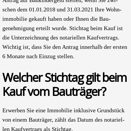
Antrag auf Bau­kinder­geld stel­len, wenn Sie zwi­
schen dem 01.01.2018 und 31.03.2021 Ihre Wohn­
immobilie gekauft haben oder Ihnen die Bau­
genehmigung erteilt wur­de. Stich­tag beim Kauf ist
die Unter­zeichnung des nota­ri­el­len Kauf­vertrags.
Wich­tig ist, dass Sie den Antrag inner­halb der ers­ten
6 Mona­te nach Ein­zug stel­len.
Wel­cher Stich­tag gilt beim
Kauf vom Bau­trä­ger?
Erwer­ben Sie eine Immo­bi­lie inklu­si­ve Grund­stück
von einem Bau­trä­ger, zählt das Datum des nota­ri­el­
len Kauf­vertrags als Stich­tag.