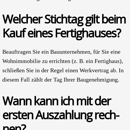
Wel­cher Stich­tag gilt
beim
Kauf eines Fer­tig­hau­ses?
Beauf­tra­gen Sie ein Bau­unter­nehmen, für Sie eine
Wohn­immobilie zu errich­ten (z. B. ein Fertig­haus),
schlie­ßen Sie in der Regel einen Werk­vertrag ab. In
die­sem Fall zählt der Tag Ihrer Bau­genehmigung.
Wann kann ich mit der
ers­ten Aus­zah­lung rech­
nen?