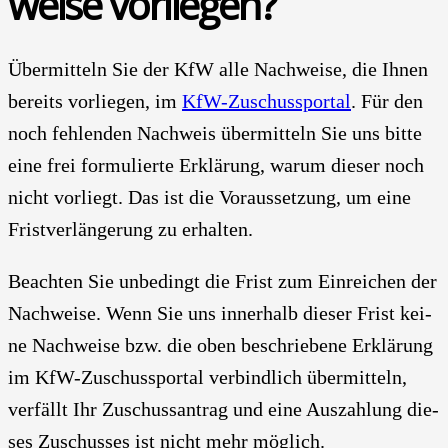
weise vor­lie­gen?
Über­mit­teln Sie der KfW alle Nach­wei­se, die Ihnen
bereits vor­lie­gen, im
KfW-Zuschus­s­­por­tal
. Für den
noch feh­len­den Nach­weis über­mitteln Sie uns bit­te
eine frei for­mu­lier­te Erklä­rung, war­um die­ser noch
nicht vor­liegt. Das ist die Vor­aus­set­zung, um eine
Frist­verlängerung zu erhal­ten.
Beach­ten Sie unbe­dingt die Frist zum Ein­rei­chen der
Nach­wei­se. Wenn Sie uns inner­halb die­ser Frist kei­
ne Nach­wei­se bzw. die oben beschrie­be­ne Erklä­rung
im KfW-Zuschus­s­­por­tal ver­bind­lich über­mit­teln,
ver­fällt Ihr Zuschuss­antrag und eine Aus­zah­lung die­
ses Zuschus­ses ist nicht mehr mög­lich.