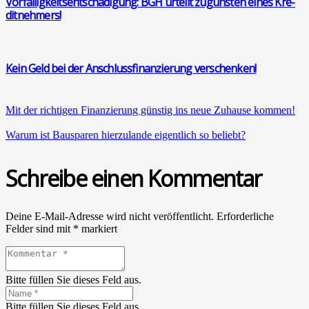
Vor­fäl­lig­keits­ent­schä­di­gung: BGH urteilt zuguns­ten eines Kre­
dit­neh­mers!
Kein Geld bei der Anschluss­fi­nan­zie­rung ver­schen­ken!
Mit der rich­ti­gen Finan­zie­rung güns­tig ins neue Zuhau­se kom­men!
War­um ist Bau­spa­ren hier­zu­lan­de eigent­lich so beliebt?
Schreibe einen Kommentar
Deine E-Mail-Adresse wird nicht veröffentlicht.
Erforderliche
Felder sind mit
*
markiert
Bitte füllen Sie dieses Feld aus.
Bitte füllen Sie dieses Feld aus.