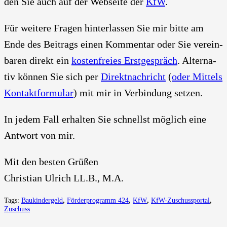
den Sie auch auf der Web­sei­te der
KfW
.
Für wei­te­re Fra­gen hin­ter­las­sen Sie mir bit­te am
Ende des Bei­trags einen Kom­men­tar oder Sie ver­ein­
ba­ren direkt ein
kos­ten­frei­es Erst­ge­spräch
. Alter­na­
tiv kön­nen Sie sich per
Direkt­nach­richt
(
oder Mit­tels
Kon­takt­for­mu­lar
) mit mir in Ver­bin­dung set­zen.
In jedem Fall erhal­ten Sie schnellst mög­lich eine
Ant­wort von mir.
Mit den bes­ten Grü­ßen
Chris­ti­an Ulrich LL.B., M.A.
Tags:
Baukindergeld
,
Förderprogramm 424
,
KfW
,
KfW-Zuschussportal
,
Zuschuss