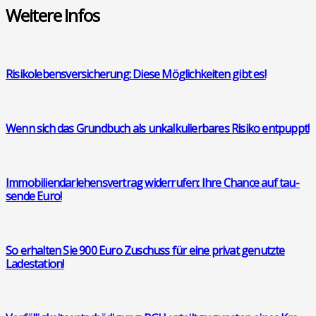
Wei­te­re Infos
Risi­ko­le­bens­ver­si­che­rung: Die­se Mög­lich­kei­ten gibt es!
Wenn sich das Grund­buch als unkal­ku­lier­ba­res Risi­ko ent­puppt!
Immo­bi­li­en­dar­le­hens­ver­trag wider­ru­fen: Ihre Chan­ce auf tau­
sen­de Euro!
So erhal­ten Sie 900 Euro Zuschuss für eine pri­vat genutz­te
Lade­sta­ti­on!