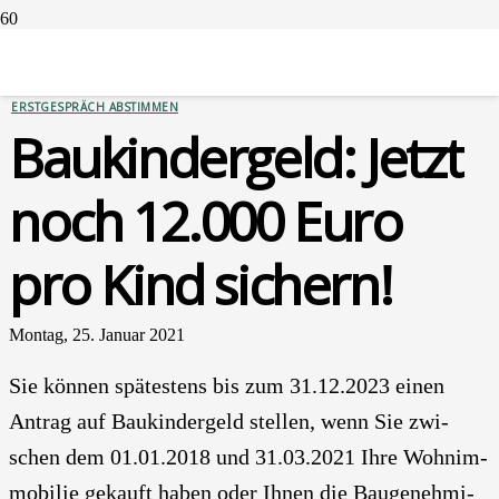
FINANZIERUNGEN
ERSTGESPRÄCH ABSTIMMEN
Bau­kin­der­geld: Jetzt
noch 12.000 Euro
pro Kind sichern!
Montag, 25. Januar 2021
Sie kön­nen spä­tes­tens bis zum 31.12.2023 einen
Antrag auf Bau­kin­der­geld stel­len, wenn Sie zwi­
schen dem 01.01.2018 und 31.03.2021 Ihre Wohn­im­
mo­bi­lie gekauft haben oder Ihnen die Bau­ge­neh­mi­