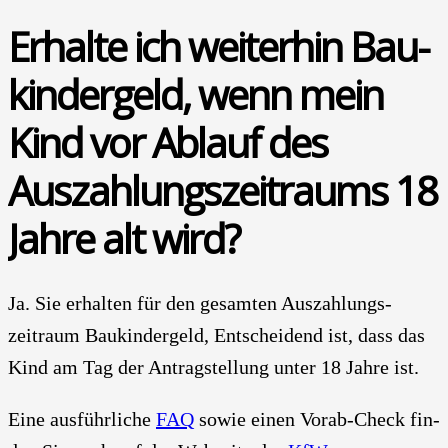
Erhal­te ich wei­ter­hin Bau­
kin­der­geld, wenn mein
Kind vor Ablauf des
Auszahlungs­zeitraums 18
Jah­re alt wird?
Ja. Sie erhal­ten für den gesam­ten Auszahlungs­
zeitraum Bau­kin­der­geld, Ent­schei­dend ist, dass das
Kind am Tag der Antrag­stellung unter 18 Jah­re ist.
Eine aus­führ­li­che
FAQ
sowie einen Vor­ab-Check fin­