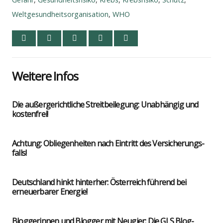
Weltgesundheitsorganisation
,
WHO
Wei­te­re Infos
Die außer­ge­richt­li­che Streit­bei­le­gung: Unab­hän­gig und
kos­ten­frei!
Ach­tung: Oblie­gen­hei­ten nach Ein­tritt des Ver­si­che­rungs­
falls!
Deutsch­land hinkt hin­ter­her: Öster­reich füh­rend bei
erneu­er­ba­rer Ener­gie!
Blog­ge­rin­nen und Blog­ger mit Neu­gier: Die GLS Blog-