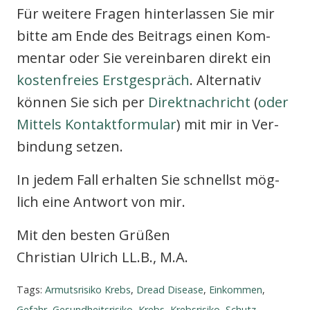
Für wei­te­re Fra­gen hin­ter­las­sen Sie mir
bit­te am Ende des Bei­trags einen Kom­
men­tar oder Sie ver­ein­ba­ren direkt ein
kos­ten­frei­es Erst­ge­spräch
. Alter­na­tiv
kön­nen Sie sich per
Direkt­nach­richt
(
oder
Mit­tels Kon­takt­for­mu­lar
) mit mir in Ver­
bin­dung set­zen.
In jedem Fall erhal­ten Sie schnellst mög­
lich eine Ant­wort von mir.
Mit den bes­ten Grü­ßen
Chris­ti­an Ulrich LL.B., M.A.
Tags:
Armutsrisiko Krebs
,
Dread Disease
,
Einkommen
,
Gefahr
,
Gesundheitsrisiko
,
Krebs
,
Krebsrisiko
,
Schutz
,