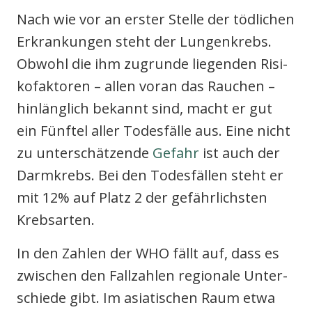
Nach wie vor an ers­ter Stel­le der töd­li­chen
Erkran­kun­gen steht der Lun­gen­krebs.
Obwohl die ihm zugrun­de lie­gen­den Risi­
ko­fak­to­ren – allen vor­an das Rau­chen –
hin­läng­lich bekannt sind, macht er gut
ein Fünf­tel aller Todes­fäl­le aus. Eine nicht
zu unter­schät­zen­de
Gefahr
ist auch der
Darm­krebs. Bei den Todes­fäl­len steht er
mit 12% auf Platz 2 der gefähr­lichs­ten
Krebs­ar­ten.
In den Zah­len der WHO fällt auf, dass es
zwi­schen den Fall­zah­len regio­na­le Unter­
schie­de gibt. Im asia­ti­schen Raum etwa