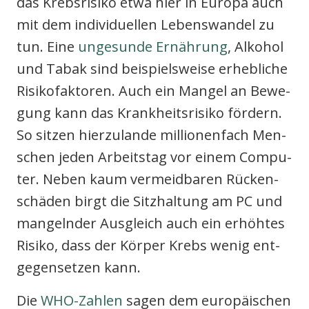
das Krebs­ri­si­ko etwa hier in Euro­pa auch
mit dem indi­vi­du­el­len Lebens­wan­del zu
tun. Eine
unge­sun­de Ernäh­rung
, Alko­hol
und Tabak sind bei­spiels­wei­se erheb­li­che
Risi­ko­fak­to­ren. Auch ein Man­gel an Bewe­
gung kann das Krank­heits­ri­si­ko för­dern.
So sit­zen hier­zu­lan­de mil­lio­nen­fach Men­
schen jeden Arbeits­tag vor einem Com­pu­
ter. Neben kaum ver­meid­ba­ren Rücken­
schä­den birgt die Sitz­hal­tung am PC und
man­geln­der Aus­gleich auch ein erhöh­tes
Risi­ko, dass der Kör­per Krebs wenig ent­
ge­gen­set­zen kann.
Die
WHO-Zah­len
sagen dem euro­päi­schen