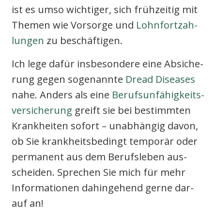
ist es umso wich­ti­ger, sich früh­zei­tig mit
The­men wie Vor­sor­ge und
Lohn­fort­zah­
lun­gen
zu beschäf­ti­gen.
Ich lege dafür ins­be­son­de­re eine Absi­che­
rung gegen soge­nann­te
Dread Dise­a­ses
nahe. Anders als eine
Berufs­un­fä­hig­keits­
ver­si­che­rung
greift sie bei bestimm­ten
Krank­hei­ten sofort – unab­hän­gig davon,
ob Sie krank­heits­be­dingt tem­po­rär oder
per­ma­nent aus dem Berufs­le­ben aus­
schei­den. Spre­chen Sie mich für mehr
Infor­ma­tio­nen dahin­ge­hend ger­ne dar­
auf an!