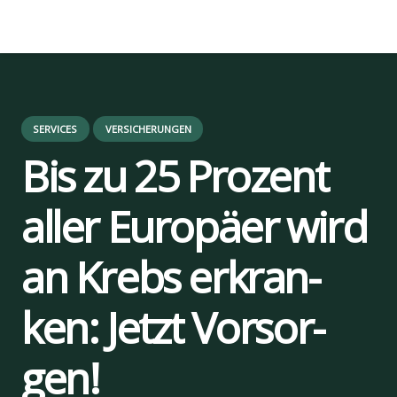
SERVICES
VERSICHERUNGEN
Bis zu 25 Pro­zent
aller Euro­pä­er wird
an Krebs erkran­
ken: Jetzt Vor­sor­
us
gen!