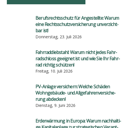
Berufs­rechts­schutz für Ange­stell­te: War­um
eine Rechts­schutz­ver­si­che­rung unver­zicht­
bar ist!
Donnerstag, 23. Juli 2026
Fahr­rad­dieb­stahl: War­um nicht jedes Fahr­
rad­schloss geeig­net ist und wie Sie Ihr Fahr­
rad rich­tig schüt­zen!
Freitag, 10. Juli 2026
PV-Anla­ge ver­si­chern: Wel­che Schä­den
Wohn­ge­bäu­de- und All­ge­fah­ren­ver­si­che­
rung abde­cken!
Dienstag, 9. Juni 2026
Erd­er­wär­mung in Euro­pa: War­um nach­hal­ti­
ge Kapi­tal­an­la­ge zur stra­te­gi­schen Ver­ant­