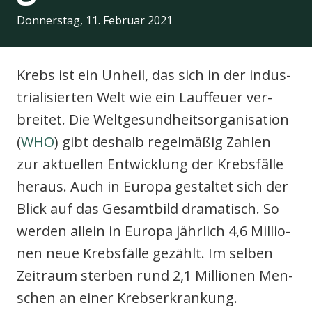
Donnerstag, 11. Februar 2021
Krebs ist ein Unheil, das sich in der indus­
odus
tria­li­sier­ten Welt wie ein Lauf­feu­er ver­
brei­tet. Die Welt­ge­sund­heits­or­ga­ni­sa­ti­on
(
WHO
) gibt des­halb regel­mä­ßig Zah­len
zur aktu­el­len Ent­wick­lung der Krebs­fäl­le
her­aus. Auch in Euro­pa gestal­tet sich der
dus
Blick auf das Gesamt­bild dra­ma­tisch. So
wer­den allein in Euro­pa jähr­lich 4,6 Mil­lio­
nen neue Krebs­fäl­le gezählt. Im sel­ben
Zeit­raum ster­ben rund 2,1 Mil­lio­nen Men­
schen an einer Krebs­er­kran­kung.