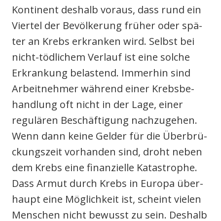
Kon­ti­nent des­halb vor­aus, dass rund ein
Vier­tel der Bevöl­ke­rung frü­her oder spä­
ter an Krebs erkran­ken wird. Selbst bei
nicht-töd­li­chem Ver­lauf ist eine sol­che
Erkran­kung belas­tend. Immer­hin sind
Arbeit­neh­mer wäh­rend einer Krebs­be­
hand­lung oft nicht in der Lage, einer
regu­lä­ren Beschäf­ti­gung nach­zu­ge­hen.
Wenn dann kei­ne Gel­der für die Über­brü­
ckungs­zeit vor­han­den sind, droht neben
dem Krebs eine finan­zi­el­le Kata­stro­phe.
Dass Armut durch Krebs in Euro­pa über­
haupt eine Mög­lich­keit ist, scheint vie­len
Men­schen nicht bewusst zu sein. Des­halb