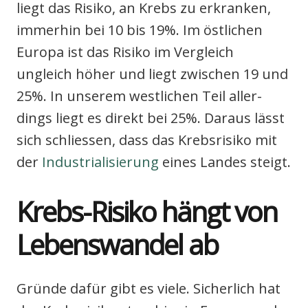
liegt das Risi­ko, an Krebs zu erkran­ken,
immer­hin bei 10 bis 19%. Im öst­li­chen
Euro­pa ist das Risi­ko im Ver­gleich
ungleich höher und liegt zwi­schen 19 und
25%. In unse­rem west­li­chen Teil aller­
dings liegt es direkt bei 25%. Dar­aus lässt
sich schlies­sen, dass das Krebs­ri­si­ko mit
der
Indus­tria­li­sie­rung
eines Lan­des steigt.
Krebs-Risi­ko hängt von
Lebens­wan­del ab
Grün­de dafür gibt es vie­le. Sicher­lich hat