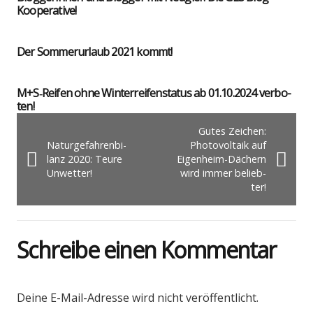
Koope­ra­ti­ve!
Der Som­mer­ur­laub 2021 kommt!
M+S‑Reifen ohne Win­ter­rei­fen­sta­tus ab 01.10.2024 ver­bo­
ten!
Gutes Zei­chen:
Natur­ge­fah­ren­bi­
Pho­to­vol­ta­ik auf
lanz 2020: Teu­re
Eigen­heim-Dächern
Unwet­ter!
wird immer belieb­
ter!
Schreibe einen Kommentar
Deine E-Mail-Adresse wird nicht veröffentlicht.