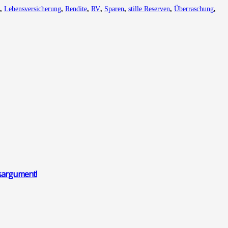
,
Lebensversicherung
,
Rendite
,
RV
,
Sparen
,
stille Reserven
,
Überraschung
,
­ar­gu­ment!