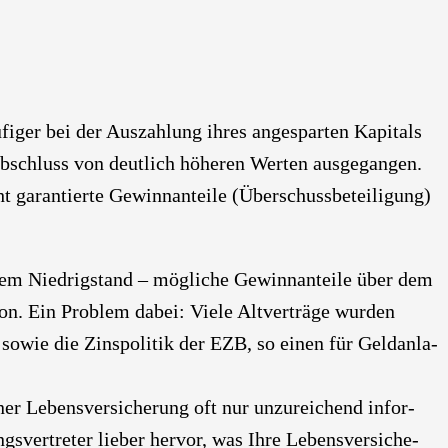
i­ger bei der Aus­zah­lung ihres ange­spar­ten Kapi­tals
­schluss von deut­lich höhe­ren Wer­ten aus­ge­gan­gen.
t garan­tier­te Gewinn­an­tei­le (Über­schuss­be­tei­li­gung)
inem Nied­rig­stand – mög­li­che Gewinn­an­tei­le über dem
on. Ein Pro­blem dabei: Vie­le Alt­ver­trä­ge wur­den
, sowie die Zins­po­li­tik der EZB, so einen für Geld­an­la­
r Lebens­ver­si­che­rung oft nur unzu­rei­chend infor­
s­ver­tre­ter lie­ber her­vor, was Ihre Lebens­ver­si­che­