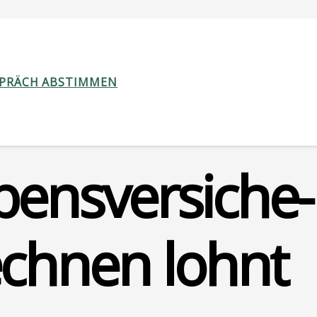
SPRÄCH ABSTIMMEN
ens­ver­si­che­
ch­nen lohnt