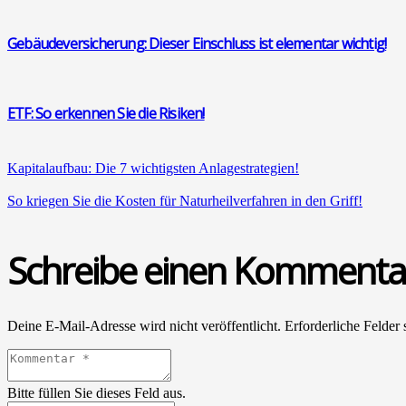
Gebäu­de­ver­si­che­rung: Die­ser Ein­schluss ist ele­men­tar wich­tig!
ETF: So erken­nen Sie die Risi­ken!
Kapi­tal­auf­bau: Die 7 wich­tigs­ten Anla­ge­stra­te­gien!
So krie­gen Sie die Kos­ten für Natur­heil­ver­fah­ren in den Griff!
Schreibe einen Kommenta
Deine E-Mail-Adresse wird nicht veröffentlicht.
Erforderliche Felder 
Bitte füllen Sie dieses Feld aus.