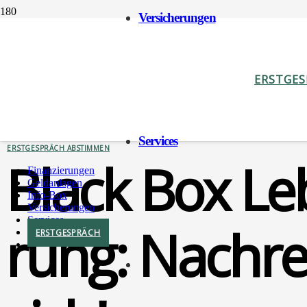
Ver­si­che­run­gen
ERSTGE
GELDANLAGEN
VERSICHERUNGEN
Ser­vices
ERSTGESPRÄCH ABSTIMMEN
Black Box Leb
Finan­zie­run­gen
Geld­an­la­gen
Info-Box
Ver­si­che­run­gen
Ser­vices
rung: Nach­re
ERST­GE­SPRÄCH