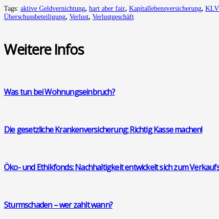
Tags:
aktive Geldvernichtung
,
hart aber fair
,
Kapitallebensversicherung
,
KLV
Überschussbeteiligung
,
Verlust
,
Verlustgeschäft
Wei­te­re Infos
Was tun bei Woh­nungs­ein­bruch?
Die gesetz­li­che Kran­ken­ver­si­che­rung: Rich­tig Kas­se machen!
Öko- und Ethik­fonds: Nach­hal­tig­keit ent­wi­ckelt sich zum Ver­kaufs
Sturm­scha­den – wer zahlt wann?