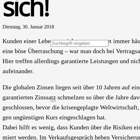
sich!
Dienstag, 30. Januar 2018
Kun­den einer Lebens­ver­si­che­rung erwar­tet immer häu­f
eine böse Über­ra­schung – war man doch bei Ver­trags­ab
Hier tref­fen aller­dings garan­tier­te Leis­tun­gen und nich
auf­ein­an­der.
Die glo­ba­len Zin­sen lie­gen seit über 10 Jah­ren auf e
garan­tier­ten Zins­satz schmel­zen so über die Jah­re dav
geschlos­sen, bevor die kri­sen­ge­plag­te Welt­wirt­schaft
gen ungüns­ti­gen Kurs ein­ge­schla­gen hat.
Dabei hilft es wenig, dass Kun­den über die Risi­ken eine
miert wer­den. Im Ver­kaufs­ge­spräch heben Ver­si­che­rung