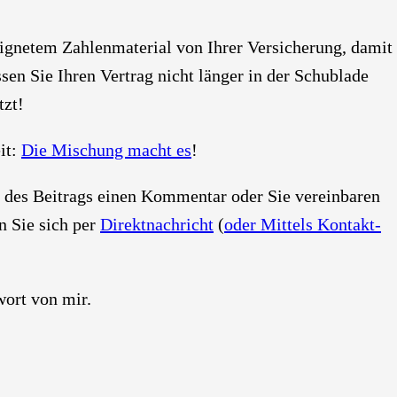
g­ne­tem Zah­len­ma­te­ri­al von Ihrer Ver­si­che­rung, damit
­sen Sie Ihren Ver­trag nicht län­ger in der Schub­la­de
tzt!
eit:
Die Mischung macht es
!
de des Bei­trags einen Kom­men­tar oder Sie ver­ein­ba­ren
nen Sie sich per
Direkt­nach­richt
(
oder Mit­tels Kon­takt­
­wort von mir.