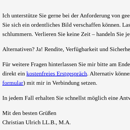
Ich unter­stüt­ze Sie ger­ne bei der Anfor­de­rung von geei
Sie sich ein ordent­li­ches Bild ver­schaf­fen kön­nen. Las
schlum­mern. Ver­lie­ren Sie kei­ne Zeit – han­deln Sie je
Alter­na­ti­ven? Ja! Ren­di­te, Ver­füg­bar­keit und Sicher­h
Für wei­te­re Fra­gen hin­ter­las­sen Sie mir bit­te am En
direkt ein
kos­ten­frei­es Erst­ge­spräch
. Alter­na­tiv kön­
for­mu­lar
) mit mir in Ver­bin­dung set­zen.
In jedem Fall erhal­ten Sie schnellst mög­lich eine Ant
Mit den bes­ten Grü­ßen
Chris­ti­an Ulrich LL.B., M.A.