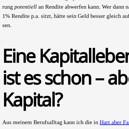
rung
poten­ti­ell
an Ren­di­te abwer­fen kann. Wer dann na
1% Ren­di­te p.a. sitzt, hät­te sein Geld bes­ser gleich 
sen.
Eine Kapi­tal­le­be
ist es schon – a
Kapi­tal?
Aus mei­nem Berufs­all­tag kann ich die in
Hart aber F