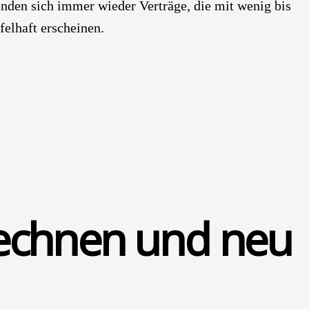
in­den sich immer wie­der Ver­trä­ge, die mit wenig bis
fel­haft erschei­nen.
rech­nen und neu