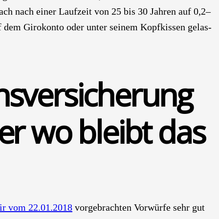
ch nach einer Lauf­zeit von 25 bis 30 Jah­ren auf 0,2–
auf dem Giro­kon­to oder unter sei­nem Kopf­kis­sen gelas­
ns­ver­si­che­rung
ber wo bleibt das
air vom 22.01.2018
vor­ge­brach­ten Vor­wür­fe sehr gut