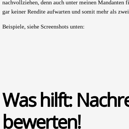
nach­voll­zie­hen, denn auch unter mei­nen Man­dan­ten f
gar kei­ner Ren­di­te auf­war­ten und somit mehr als zwei­
Bei­spie­le, sie­he Screen­shots unten:
Was hilft: Nach­
bewer­ten!