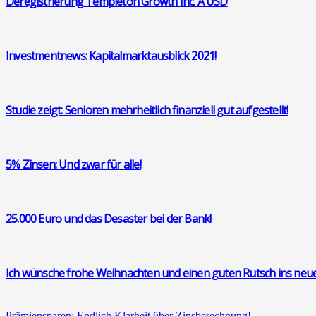
Dere­gis­trie­rung Temp­le­ton Growth Inc. A USD
Invest­ment­news: Kapi­tal­markt­aus­blick 2021!
Stu­die zeigt: Senio­ren mehr­heit­lich finan­zi­ell gut auf­ge­stellt!
5% Zin­sen: Und zwar für alle!
25.000 Euro und das Desas­ter bei der Bank!
Ich wün­sche fro­he Weih­nach­ten und einen guten Rutsch ins neue
Prä­mi­en­spa­ren: End­lich Klar­heit über Zins­be­rech­nung!