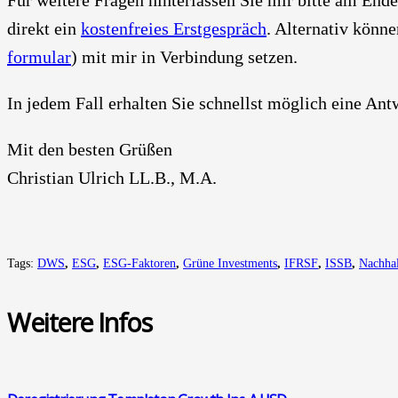
direkt ein
kos­ten­frei­es Erst­ge­spräch
. Alter­na­tiv kön­
for­mu­lar
) mit mir in Ver­bin­dung set­zen.
In jedem Fall erhal­ten Sie schnellst mög­lich eine Ant
Mit den bes­ten Grü­ßen
Chris­ti­an Ulrich LL.B., M.A.
Tags:
DWS
,
ESG
,
ESG-Faktoren
,
Grüne Investments
,
IFRSF
,
ISSB
,
Nachhal
Wei­te­re Infos