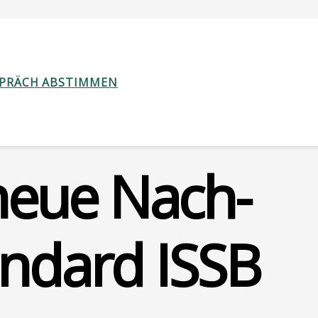
SPRÄCH ABSTIMMEN
 neue Nach­
tan­dard ISSB