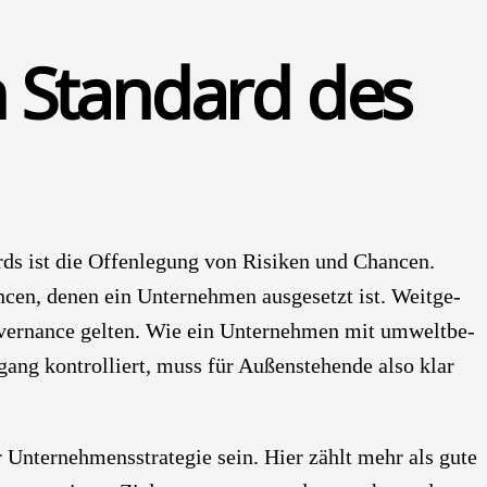
n Stan­dard des
ds ist die Offen­le­gung von Risi­ken und Chan­cen.
cen, denen ein Unter­neh­men aus­ge­setzt ist. Weit­ge­
ver­nan­ce gel­ten. Wie ein Unter­neh­men mit umwelt­be­
ng kon­trol­liert, muss für Außen­ste­hen­de also klar
 Unter­neh­mens­stra­te­gie sein. Hier zählt mehr als gute