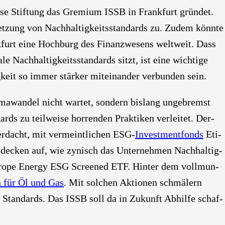
­se Stif­tung das Gre­mi­um ISSB in Frank­furt grün­det.
et­zung von Nach­hal­tig­keits­stan­dards zu. Zudem könn­te
k­furt eine Hoch­burg des Finanz­we­sens welt­weit. Dass
e Nach­hal­tig­keits­stan­dards sitzt, ist eine wich­ti­ge
keit so immer stär­ker mit­ein­an­der ver­bun­den sein.
i­ma­wan­del nicht war­tet, son­dern bis­lang unge­bremst
rds zu teil­wei­se hor­ren­den Prak­ti­ken ver­lei­tet. Der­
­dacht, mit ver­meint­li­chen ESG-
Invest­ment­fonds
Eti­
er decken auf, wie zynisch das Unter­neh­men Nach­hal­tig­
uro­pe Ener­gy ESG Scree­ned ETF. Hin­ter dem voll­mun­
ch für Öl und Gas
. Mit sol­chen Aktio­nen schmä­lern
re Stan­dards. Das ISSB soll da in Zukunft Abhil­fe schaf­