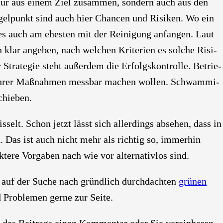
t nur aus einem Ziel zusam­men, son­dern auch aus den
ngel­punkt sind auch hier Chan­cen und Risi­ken. Wo ein
 es auch am ehes­ten mit der Rei­ni­gung anfan­gen. Laut
 klar ange­ben, nach wel­chen Kri­te­ri­en es sol­che Risi­
Stra­te­gie steht außer­dem die Erfolgs­kon­trol­le. Betrie­
g ihrer Maß­nah­men mess­bar machen wol­len. Schwam­mi­
chie­ben.
selt. Schon jetzt lässt sich aller­dings abse­hen, dass in
as ist auch nicht mehr als rich­tig so, immer­hin
­re Vor­ga­ben nach wie vor alter­na­tiv­los sind.
auf der Suche nach gründ­lich durch­dach­ten
grü­nen
Pro­ble­men ger­ne zur Sei­te.
de des Bei­trags einen Kom­men­tar oder Sie ver­ein­ba­ren