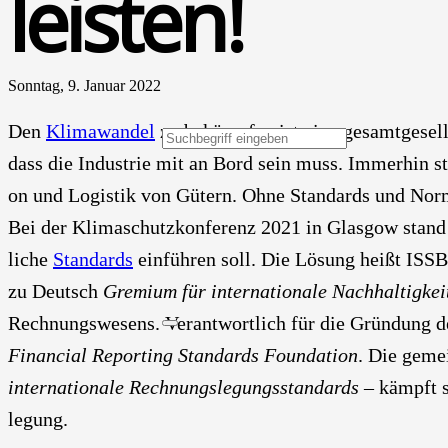
leis­ten!
Sonntag, 9. Januar 2022
Den
Kli­ma­wan­del
zu bekämp­fen ist eine gesamt­ge­sell­
dass die Indus­trie mit an Bord sein muss. Immer­hin sta
on und Logis­tik von Gütern. Ohne Stan­dards und Nor­me
Bei der Kli­ma­schutz­kon­fe­renz 2021 in Glas­gow stand
li­che
Stan­dards
ein­füh­ren soll. Die Lösung heißt ISS
zu Deutsch
Gre­mi­um für inter­na­tio­na­le Nach­hal­tig­kei
Rech­nungs­we­sens. Ver­ant­wort­lich für die Grün­dung
Finan­cial Report­ing Stan­dards Foun­da­ti­on
. Die gemei
inter­na­tio­na­le Rech­nungs­le­gungs­stan­dards
– kämpft s
le­gung.