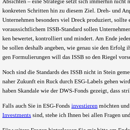
Absich­ten – eine Stra­te­gie setzt sich immer­hin nich
kon­kre­ten Schrit­ten hin zu die­sem Ziel. Dreh- und A
Unter­neh­men beson­ders viel Dreck pro­du­ziert, soll­te
vor­aus­sicht­li­chem ISSB-Stan­dard sol­len Unter­neh­men
ken bewer­tet, kon­trol­liert und min­dert. Am Ende jeder 
be sol­len des­halb ange­ben, wie genau sie den Erfol
gen For­mu­lie­run­gen will das ISSB so den Rie­gel vor­s
Noch sind die Stan­dards des ISSB nicht in Stein gemeis­
naher Zukunft ein Ruck durch ESG-Labels gehen wird. D
haben Skan­da­le wie der DWS-Fonds gezeigt, dass strik­te
Falls auch Sie in ESG-Fonds
inves­tie­ren
möch­ten und 
Invest­ments
sind, ste­he ich Ihnen bei allen Fra­gen und 
Für wei­te­re Fra­gen hin­ter­las­sen Sie mir bit­te am En