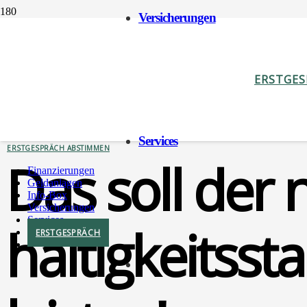
Ver­si­che­run­gen
ERSTGE
GELDANLAGEN
Ser­vices
ERSTGESPRÄCH ABSTIMMEN
Das soll der
Finan­zie­run­gen
Geld­an­la­gen
Info-Box
Ver­si­che­run­gen
Ser­vices
hal­tig­keits­s
ERST­GE­SPRÄCH