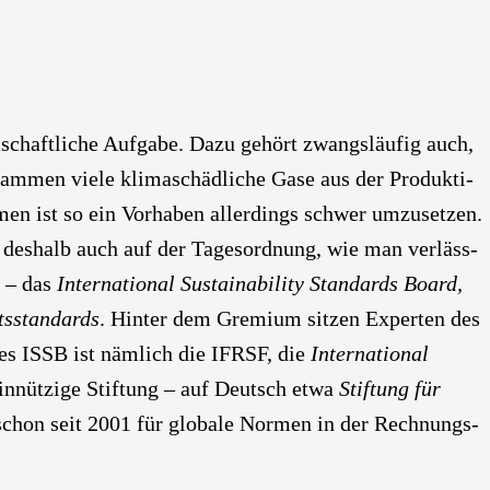
schaft­li­che Auf­ga­be. Dazu gehört zwangs­läu­fig auch,
m­men vie­le kli­ma­schäd­li­che Gase aus der Pro­duk­ti­
n ist so ein Vor­ha­ben aller­dings schwer umzu­set­zen.
 des­halb auch auf der Tages­ord­nung, wie man ver­läss­
B – das
Inter­na­tio­nal Sus­taina­bi­li­ty Stan­dards Board,
ts­stan­dards
. Hin­ter dem Gre­mi­um sit­zen Exper­ten des
 des ISSB ist näm­lich die IFRSF, die
Inter­na­tio­nal
n­nüt­zi­ge Stif­tung – auf Deutsch etwa
Stif­tung für
chon seit 2001 für glo­ba­le Nor­men in der Rech­nungs­