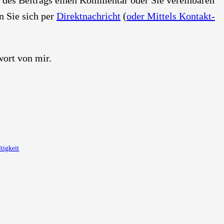
nen Sie sich per
Direkt­nach­richt
(
oder Mit­tels Kon­takt­
­wort von mir.
tigkeit