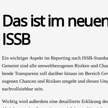
Das ist im neu­e
ISSB
Ein wich­ti­ger Aspekt im Report­ing nach ISSB-Stan­dar
Gemeint sind alle umwelt­be­zo­ge­nen Risi­ken und Chan­
hen­de Trans­pa­renz soll dar­über hin­aus im Bereich Go
zo­ge­nen Chan­cen und Risi­ken umgeht und die­sen Umga
nach­voll­zieh­bar sein.
Wich­tig wird außer­dem eine detail­lier­te Erklä­rung der