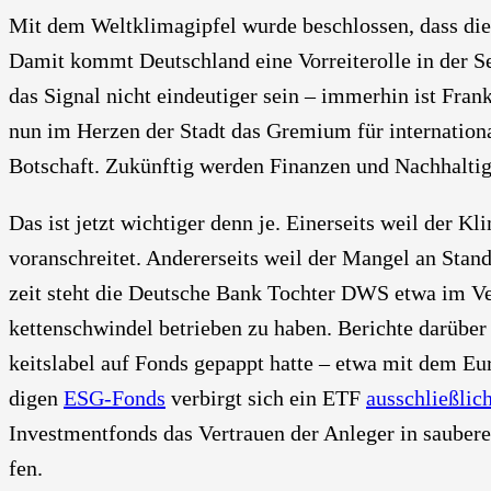
Mit dem Welt­kli­ma­gip­fel wur­de beschlos­sen, dass die
Damit kommt Deutsch­land eine Vor­rei­te­r­ol­le in der S
das Signal nicht ein­deu­ti­ger sein – immer­hin ist Fran
nun im Her­zen der Stadt das Gre­mi­um für inter­na­tio­na­l
Bot­schaft. Zukünf­tig wer­den Finan­zen und Nach­hal­tig­
Das ist jetzt wich­ti­ger denn je. Einer­seits weil der Kl
vor­an­schrei­tet. Ande­rer­seits weil der Man­gel an Stan­da
zeit steht die Deut­sche Bank Toch­ter DWS etwa im Ver
ket­ten­schwin­del betrie­ben zu haben. Berich­te dar­üb
keits­la­bel auf Fonds gepappt hat­te – etwa mit dem E
di­gen
ESG-Fonds
ver­birgt sich ein ETF
aus­schließ­li
Invest­ment­fonds das Ver­trau­en der Anle­ger in sau­be­
fen.