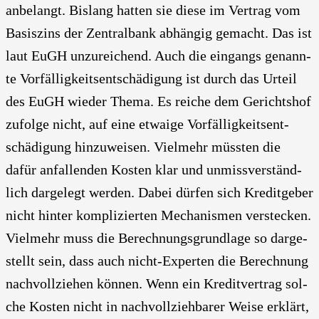
anbe­langt. Bis­lang hat­ten sie die­se im Ver­trag vom
Basis­zins der Zen­tral­bank abhän­gig gemacht. Das ist
laut EuGH unzu­rei­chend. Auch die ein­gangs genann­
te Vor­fäl­lig­keits­ent­schä­di­gung ist durch das Urteil
des EuGH wie­der The­ma. Es rei­che dem Gerichts­hof
zufol­ge nicht, auf eine etwa­ige Vor­fäl­lig­keits­ent­
schä­di­gung hin­zu­wei­sen. Viel­mehr müss­ten die
dafür anfal­len­den Kos­ten klar und unmiss­ver­ständ­
lich dar­ge­legt wer­den. Dabei dür­fen sich Kre­dit­ge­ber
nicht hin­ter kom­pli­zier­ten Mecha­nis­men ver­ste­cken.
Viel­mehr muss die Berech­nungs­grund­la­ge so dar­ge­
stellt sein, dass auch nicht-Exper­ten die Berech­nung
nach­voll­zie­hen kön­nen. Wenn ein Kre­dit­ver­trag sol­
che Kos­ten nicht in nach­voll­zieh­ba­rer Wei­se erklärt,