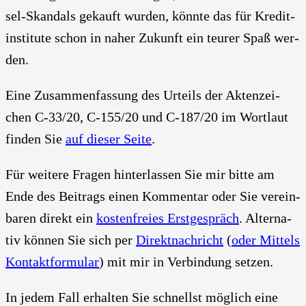
sel-Skan­dals gekauft wur­den, könn­te das für Kre­dit­
in­sti­tu­te schon in naher Zukunft ein teu­rer Spaß wer­
den.
Eine Zusam­men­fas­sung des Urteils der Akten­zei­
chen C‑33/20, C‑155/20 und C‑187/20 im Wort­laut
fin­den Sie
auf die­ser Sei­te
.
Für wei­te­re Fra­gen hin­ter­las­sen Sie mir bit­te am
Ende des Bei­trags einen Kom­men­tar oder Sie ver­ein­
ba­ren direkt ein
kos­ten­frei­es Erst­ge­spräch
. Alter­na­
tiv kön­nen Sie sich per
Direkt­nach­richt
(
oder Mit­tels
Kon­takt­for­mu­lar
) mit mir in Ver­bin­dung set­zen.
In jedem Fall erhal­ten Sie schnellst mög­lich eine