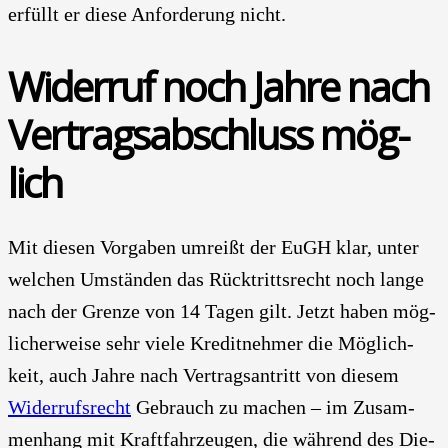
erfüllt er die­se Anfor­de­rung nicht.
Wider­ruf noch Jah­re nach
Ver­trags­ab­schluss mög­
lich
Mit die­sen Vor­ga­ben umreißt der EuGH klar, unter
wel­chen Umstän­den das Rück­tritts­recht noch lan­ge
nach der Gren­ze von 14 Tagen gilt. Jetzt haben mög­
li­cher­wei­se sehr vie­le Kre­dit­neh­mer die Mög­lich­
keit, auch Jah­re nach Ver­trags­an­tritt von die­sem
Wider­rufs­recht
Gebrauch zu machen – im Zusam­
men­hang mit Kraft­fahr­zeu­gen, die wäh­rend des Die­