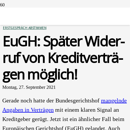
FINANZIERUNGEN
SERVICES
ERSTGESPRÄCH ABSTIMMEN
EuGH: Spä­ter Wider­
ruf von Kre­dit­ver­trä­
gen mög­lich!
Montag, 27. September 2021
Gera­de noch hat­te der Bun­des­ge­richts­hof
man­geln­de
Anga­ben in Ver­trä­gen
mit einem kla­ren Signal an
Kre­dit­ge­ber gerügt. Jetzt ist ein ähn­li­cher Fall beim
Euro­päi­schen Gerichts­hof (EuGH) gelan­det. Auch