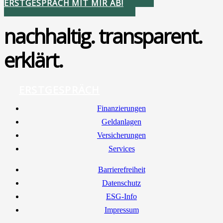
ERSTGESPRÄCH MIT MIR AB!
nachhaltig. transparent.
erklärt.
ERSTGESPRÄCH
Finan­zie­run­gen
Geld­an­la­gen
Ver­si­che­run­gen
Ser­vices
Bar­rie­re­frei­heit
Daten­schutz
ESG-Info
Impres­sum