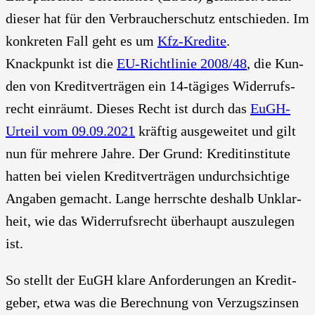
die­ser hat für den Ver­brau­cher­schutz ent­schie­den. Im
kon­kre­ten Fall geht es um
Kfz-Kre­di­te
.
Knack­punkt ist die
EU-Richt­li­nie 2008/48
, die Kun­
den von Kre­dit­ver­trä­gen ein 14-tägi­ges Wider­rufs­
recht ein­räumt. Die­ses Recht ist durch das
EuGH-
Urteil vom 09.09.2021
kräf­tig aus­ge­wei­tet und gilt
nun für meh­re­re Jah­re. Der Grund: Kre­dit­in­sti­tu­te
hat­ten bei vie­len Kre­dit­ver­trä­gen undurch­sich­ti­ge
Anga­ben gemacht. Lan­ge herrsch­te des­halb Unklar­
heit, wie das Wider­rufs­recht über­haupt aus­zu­le­gen
ist.
So stellt der EuGH kla­re Anfor­de­run­gen an Kre­dit­
ge­ber, etwa was die Berech­nung von Ver­zugs­zin­sen