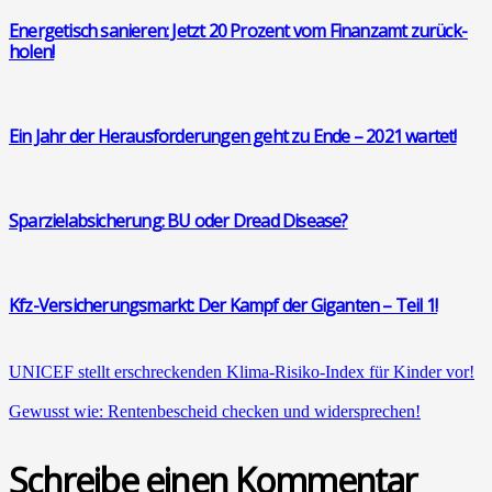
Ener­ge­tisch sanie­ren: Jetzt 20 Pro­zent vom Finanz­amt zurück­
ho­len!
Ein Jahr der Her­aus­for­de­run­gen geht zu Ende – 2021 war­tet!
Spar­ziel­ab­si­che­rung: BU oder Dread Dise­a­se?
Kfz-Ver­si­che­rungs­markt: Der Kampf der Gigan­ten – Teil 1!
UNICEF stellt erschre­cken­den Kli­ma-Risi­ko-Index für Kin­der vor!
Gewusst wie: Ren­ten­be­scheid che­cken und wider­spre­chen!
Schreibe einen Kommentar