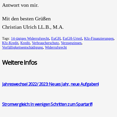
Ant­wort von mir.
Mit den bes­ten Grü­ßen
Chris­ti­an Ulrich LL.B., M.A.
Tags:
14-tägiges Widerrufsrecht
,
EuGH
,
EuGH-Urteil
,
Kfz-Finanzierungen
,
Kfz-Kredit
,
Kredit
,
Verbraucherschutz
,
Verzugszinsen
,
Vorfälligkeitsentschädigung
,
Widerrufsrecht
Wei­te­re Infos
Jah­res­wech­sel 2022/ 2023: Neu­es Jahr, neue Auf­ga­ben!
Strom­ver­gleich: In weni­gen Schrit­ten zum Spar­ta­rif!