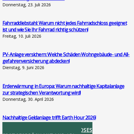
Donnerstag, 23. Juli 2026
Fahr­rad­dieb­stahl: War­um nicht jedes Fahr­rad­schloss geeig­net
ist und wie Sie Ihr Fahr­rad rich­tig schüt­zen!
Freitag, 10. Juli 2026
PV-Anla­ge ver­si­chern: Wel­che Schä­den Wohn­ge­bäu­de- und All­
ge­fah­ren­ver­si­che­rung abde­cken!
Dienstag, 9. Juni 2026
Erd­er­wär­mung in Euro­pa: War­um nach­hal­ti­ge Kapi­tal­an­la­ge
zur stra­te­gi­schen Ver­ant­wor­tung wird!
Donnerstag, 30. April 2026
Nach­hal­ti­ge Geld­an­la­ge trifft Earth Hour 2026!
Donnerstag, 26. März 2026
STIMMEN SIE IHR KOSTENLOSES