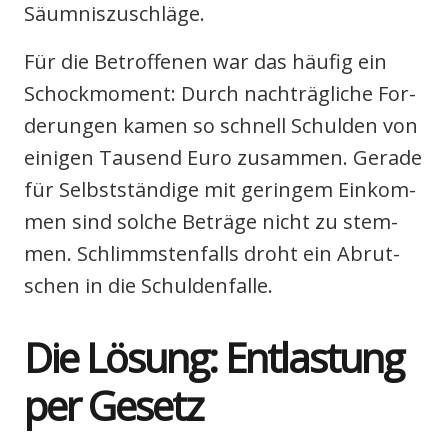
Säum­nis­zu­schlä­ge.
Für die Betrof­fe­nen war das häu­fig ein
Schock­mo­ment: Durch nach­träg­li­che For­
de­run­gen kamen so schnell Schul­den von
eini­gen Tau­send Euro zusam­men. Gera­de
für Selbst­stän­di­ge mit gerin­gem Ein­kom­
men sind sol­che Beträ­ge nicht zu stem­
men. Schlimms­ten­falls droht ein Abrut­
schen in die Schul­den­fal­le.
Die Lösung: Ent­las­tung
per Gesetz