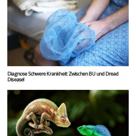
Dia­gno­se Schwe­re Krank­heit: Zwi­schen BU und Dread
Dise­a­se!