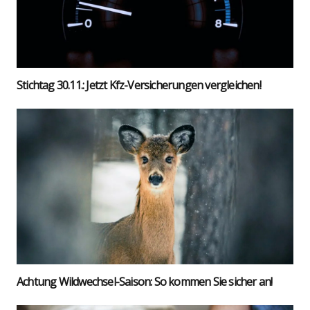
Stich­tag 30.11.: Jetzt Kfz-Ver­si­che­run­gen ver­glei­chen!
Ach­tung Wild­wech­sel-Sai­son: So kom­men Sie sicher an!