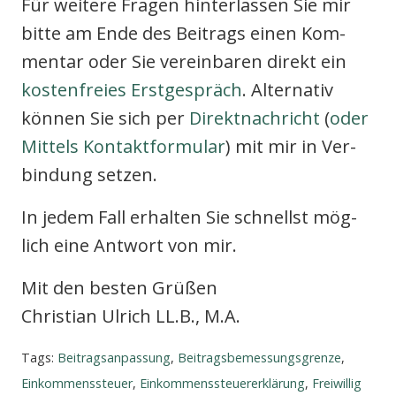
Für wei­te­re Fra­gen hin­ter­las­sen Sie mir
bit­te am Ende des Bei­trags einen Kom­
men­tar oder Sie ver­ein­ba­ren direkt ein
kos­ten­frei­es Erst­ge­spräch
. Alter­na­tiv
kön­nen Sie sich per
Direkt­nach­richt
(
oder
Mit­tels Kon­takt­for­mu­lar
) mit mir in Ver­
bin­dung set­zen.
In jedem Fall erhal­ten Sie schnellst mög­
lich eine Ant­wort von mir.
Mit den bes­ten Grü­ßen
Chris­ti­an Ulrich LL.B., M.A.
Tags:
Beitragsanpassung
,
Beitragsbemessungsgrenze
,
Einkommenssteuer
,
Einkommenssteuererklärung
,
Freiwillig