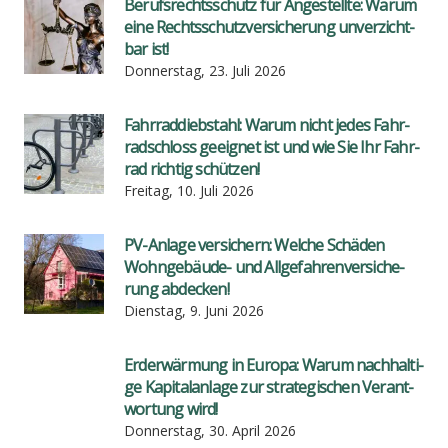
Berufs­rechts­schutz für Ange­stell­te: War­um
eine Rechts­schutz­ver­si­che­rung unver­zicht­
bar ist!
Donnerstag, 23. Juli 2026
Fahr­rad­dieb­stahl: War­um nicht jedes Fahr­
rad­schloss geeig­net ist und wie Sie Ihr Fahr­
rad rich­tig schüt­zen!
Freitag, 10. Juli 2026
PV-Anla­ge ver­si­chern: Wel­che Schä­den
Wohn­ge­bäu­de- und All­ge­fah­ren­ver­si­che­
rung abde­cken!
Dienstag, 9. Juni 2026
Erd­er­wär­mung in Euro­pa: War­um nach­hal­ti­
ge Kapi­tal­an­la­ge zur stra­te­gi­schen Ver­ant­
wor­tung wird!
Donnerstag, 30. April 2026