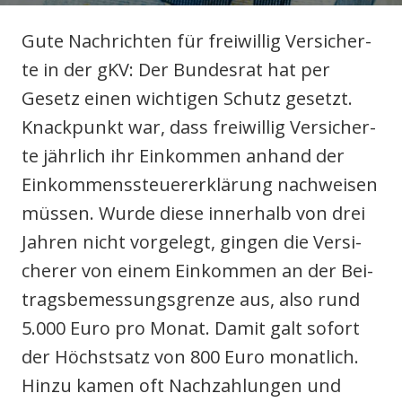
Gute Nach­rich­ten für frei­wil­lig Ver­si­cher­
te in der gKV: Der Bun­des­rat hat per
Gesetz einen wich­ti­gen Schutz gesetzt.
odus
Knack­punkt war, dass frei­wil­lig Ver­si­cher­
te jähr­lich ihr Ein­kom­men anhand der
Ein­kom­mens­steu­er­erklä­rung nach­wei­sen
müs­sen. Wur­de die­se inner­halb von drei
Jah­ren nicht vor­ge­legt, gin­gen die Ver­si­
dus
che­rer von einem Ein­kom­men an der Bei­
trags­be­mes­sungs­gren­ze aus, also rund
5.000 Euro pro Monat. Damit galt sofort
der Höchst­satz von 800 Euro monat­lich.
Hin­zu kamen oft Nach­zah­lun­gen und