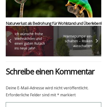
Natur­ver­lust als Bedro­hung für Wohl­stand und Über­le­ben!
Ich wün­sche fro­he
Wär­me­pum­pe ein­
Weih­nach­ten und
schal­ten – Risi­ken
einen guten Rutsch
aus­schal­ten!
ins neue Jahr!
Schreibe einen Kommentar
Deine E-Mail-Adresse wird nicht veröffentlicht.
Erforderliche Felder sind mit
*
markiert