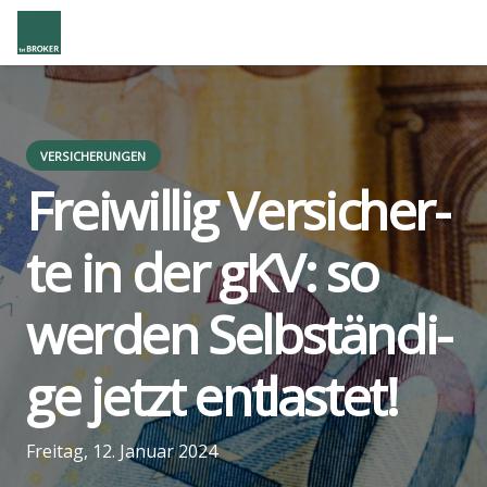
VERSICHERUNGEN
Frei­wil­lig Ver­si­cher­
te in der gKV: so
wer­den Selb­stän­di­
ge jetzt ent­las­tet!
us
Freitag, 12. Januar 2024