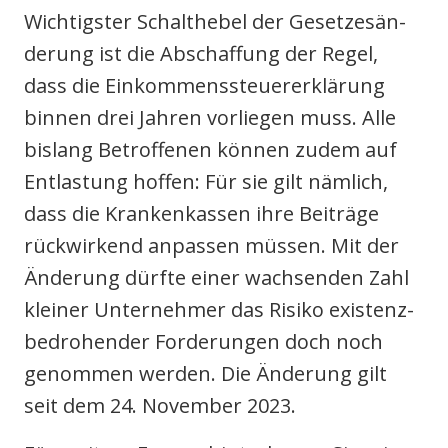
Wich­tigs­ter Schalt­he­bel der Geset­zes­än­
de­rung ist die Abschaf­fung der Regel,
dass die Ein­kom­mens­steu­er­erklä­rung
bin­nen drei Jah­ren vor­lie­gen muss. Alle
bis­lang Betrof­fe­nen kön­nen zudem auf
Ent­las­tung hof­fen: Für sie gilt näm­lich,
dass die Kran­ken­kas­sen ihre Bei­trä­ge
rück­wir­kend anpas­sen müs­sen. Mit der
Ände­rung dürf­te einer wach­sen­den Zahl
klei­ner Unter­neh­mer das Risi­ko exis­tenz­
be­dro­hen­der For­de­run­gen doch noch
genom­men wer­den. Die Ände­rung gilt
seit dem 24. Novem­ber 2023.