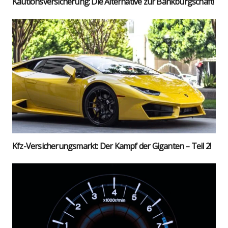
Kau­ti­ons­ver­si­che­rung: Die Alter­na­ti­ve zur Bank­bürg­schaft!
Kfz-Ver­si­che­rungs­markt: Der Kampf der Gigan­ten – Teil 2!