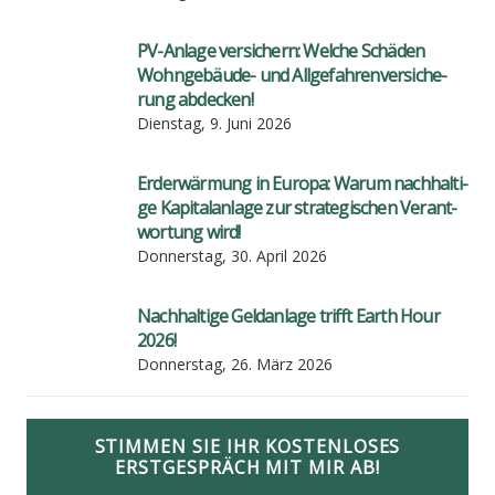
PV-Anla­ge ver­si­chern: Wel­che Schä­den
Wohn­ge­bäu­de- und All­ge­fah­ren­ver­si­che­
rung abde­cken!
Dienstag, 9. Juni 2026
Erd­er­wär­mung in Euro­pa: War­um nach­hal­ti­
ge Kapi­tal­an­la­ge zur stra­te­gi­schen Ver­ant­
wor­tung wird!
Donnerstag, 30. April 2026
Nach­hal­ti­ge Geld­an­la­ge trifft Earth Hour
2026!
Donnerstag, 26. März 2026
STIMMEN SIE IHR KOSTENLOSES
ERSTGESPRÄCH MIT MIR AB!