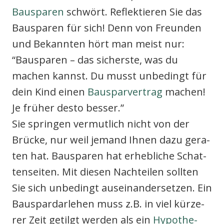
Bau­spa­ren
schwört. Reflek­tie­ren Sie das
Bau­spa­ren für sich! Denn von Freun­den
und Bekann­ten hört man meist nur:
“Bau­spa­ren – das sichers­te, was du
machen kannst. Du musst unbe­dingt für
dein Kind einen
Bau­spar­ver­trag
machen!
Je frü­her des­to bes­ser.”
Sie sprin­gen ver­mut­lich nicht von der
Brü­cke, nur weil jemand Ihnen dazu gera­
ten hat. Bau­spa­ren hat erheb­li­che Schat­
ten­sei­ten. Mit die­sen Nach­tei­len soll­ten
Sie sich unbe­dingt aus­ein­an­der­set­zen. Ein
Bau­spar­dar­le­hen muss z.B. in viel kür­ze­
rer Zeit getilgt wer­den als ein
Hypo­the­