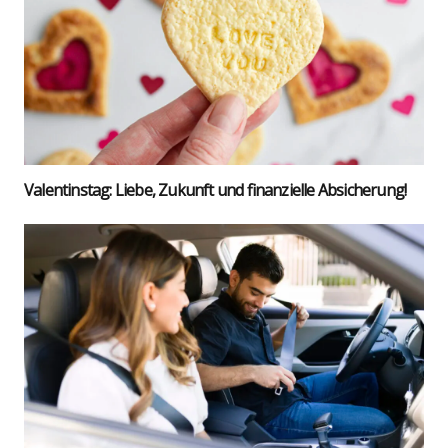
Valen­tins­tag: Lie­be, Zukunft und finan­zi­el­le Absi­che­rung!