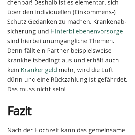
chen­bar! Des­halb ist es ele­men­tar, sich
über den indi­vi­du­el­len (Ein­kom­mens-)
Schutz Gedan­ken zu machen. Kran­ken­ab­
si­che­rung und
Hin­ter­blie­be­nen­vor­sor­ge
sind hier­bei unum­gäng­li­che The­men.
Denn fällt ein Part­ner bei­spiels­wei­se
krank­heits­be­dingt aus und erhält auch
kein
Kran­ken­geld
mehr, wird die Luft
dünn und eine Rück­zah­lung ist gefähr­det.
Das muss nicht sein!
Fazit
Nach der Hoch­zeit kann das gemein­sa­me