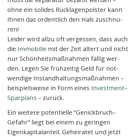
ohne ein soli­des Rück­la­gen­pols­ter kann
Ihnen das ordent­lich den Hals zuschnü­
ren!
Lei­der wird all­zu oft ver­ges­sen, dass auch
die
Immo­bi­lie
mit der Zeit altert und nicht
nur Schön­heits­maß­nah­men fäl­lig wer­
den. Legen Sie früh­zei­tig Geld für not­
wen­di­ge Instand­hal­tungs­maß­nah­men –
bei­spiels­wei­se in Form eines
Investment–
Sparplans
– zurück.
Ein wei­te­re poten­ti­el­le “Genickbruch–
Gefahr” liegt bei einem zu gerin­gen
Eigen­ka­pi­tal­an­teil. Gehei­ra­tet und jetzt