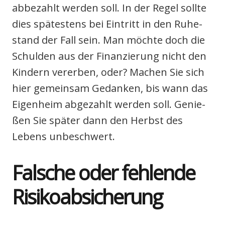
abbe­zahlt wer­den soll. In der Regel soll­te
dies spä­tes­tens bei Ein­tritt in den Ruhe­
stand der Fall sein. Man möch­te doch die
Schul­den aus der Finan­zie­rung nicht den
Kin­dern ver­er­ben, oder? Machen Sie sich
hier gemein­sam Gedan­ken, bis wann das
Eigen­heim abge­zahlt wer­den soll. Genie­
ßen Sie spä­ter dann den Herbst des
Lebens unbe­schwert.
Fal­sche oder feh­len­de
Risi­ko­ab­si­che­rung