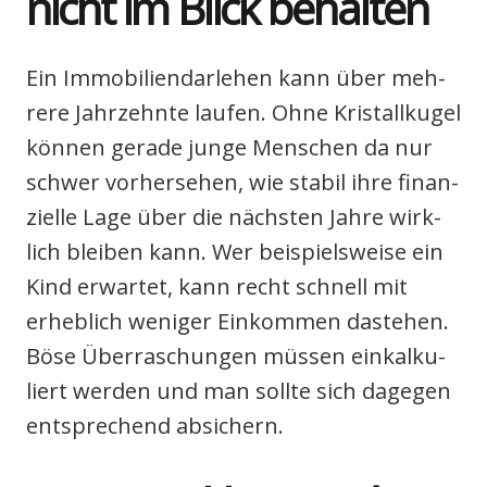
nicht im Blick behal­ten
Ein Immo­bi­li­en­dar­le­hen kann über meh­
re­re Jahr­zehn­te lau­fen. Ohne Kris­tall­ku­gel
kön­nen gera­de jun­ge Men­schen da nur
schwer vor­her­se­hen, wie sta­bil ihre finan­
zi­el­le Lage über die nächs­ten Jah­re wirk­
lich blei­ben kann. Wer bei­spiels­wei­se ein
Kind erwar­tet, kann recht schnell mit
erheb­lich weni­ger Ein­kom­men daste­hen.
Böse Über­ra­schun­gen müs­sen ein­kal­ku­
liert wer­den und man soll­te sich dage­gen
ent­spre­chend absi­chern.