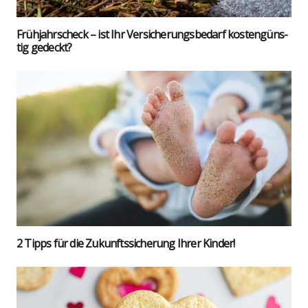
Früh­jahrs­check – ist Ihr Ver­si­che­rungs­be­darf kos­ten­güns­
tig gedeckt?
2 Tipps für die Zukunfts­si­che­rung Ihrer Kin­der!