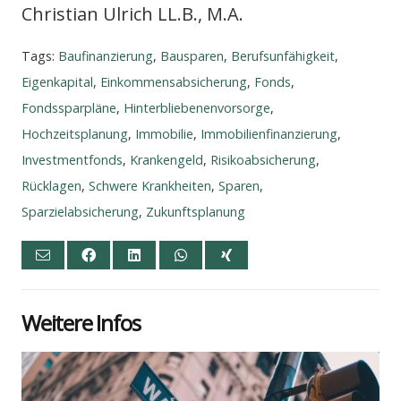
Chris­ti­an Ulrich LL.B., M.A.
Tags:
Baufinanzierung
,
Bausparen
,
Berufsunfähigkeit
,
Eigenkapital
,
Einkommensabsicherung
,
Fonds
,
Fondssparpläne
,
Hinterbliebenenvorsorge
,
Hochzeitsplanung
,
Immobilie
,
Immobilienfinanzierung
,
Investmentfonds
,
Krankengeld
,
Risikoabsicherung
,
Rücklagen
,
Schwere Krankheiten
,
Sparen
,
Sparzielabsicherung
,
Zukunftsplanung
Wei­te­re Infos