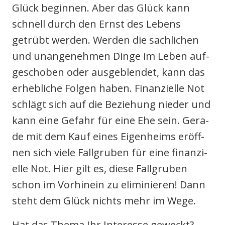
Glück begin­nen. Aber das Glück kann
schnell durch den Ernst des Lebens
getrübt wer­den. Wer­den die sach­li­chen
und unan­ge­neh­men Din­ge im Leben auf­
ge­scho­ben oder aus­ge­blen­det, kann das
erheb­li­che Fol­gen haben. Finan­zi­el­le Not
schlägt sich auf die Bezie­hung nie­der und
kann eine Gefahr für eine Ehe sein. Gera­
de mit dem Kauf eines Eigen­heims eröff­
nen sich vie­le Fall­gru­ben für eine finan­zi­
el­le Not. Hier gilt es, die­se Fall­gru­ben
schon im Vor­hin­ein zu eli­mi­nie­ren! Dann
steht dem Glück nichts mehr im Wege.
Hat das The­ma Ihr Inter­es­se geweckt?