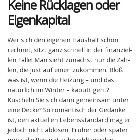
Kei­ne Rück­la­gen oder
Eigen­ka­pi­tal
Wer sich den eige­nen Haus­halt schön
rech­net, sitzt ganz schnell in der finan­zi­el­
len Fal­le! Man sieht zunächst nur die Zah­
len, die just auf einen zukom­men. Bloß
was ist, wenn die Hei­zung – und das
natür­lich im Win­ter – kaputt geht?
Kuscheln Sie sich dann gemein­sam unter
eine Decke? So roman­tisch der Gedan­ke
ist, den aktu­el­len Lebens­stan­dard mag er
jedoch nicht ablö­sen. Frü­her oder spä­ter
muss die Repa­ra­tur bezahlt wer­den –