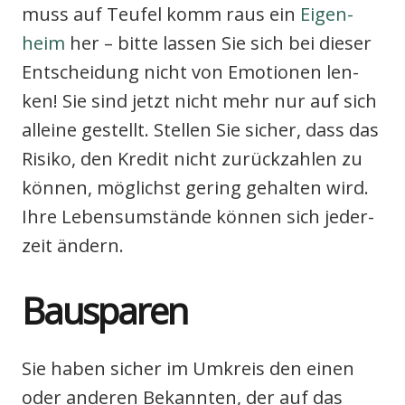
muss auf Teu­fel komm raus ein
Eigen­
heim
her – bit­te las­sen Sie sich bei die­ser
Ent­schei­dung nicht von Emo­tio­nen len­
ken! Sie sind jetzt nicht mehr nur auf sich
allei­ne gestellt. Stel­len Sie sicher, dass das
Risi­ko, den Kre­dit nicht zurück­zah­len zu
kön­nen, mög­lichst gering gehal­ten wird.
Ihre Lebens­um­stän­de kön­nen sich jeder­
zeit ändern.
Bau­spa­ren
Sie haben sicher im Umkreis den einen
oder ande­ren Bekann­ten, der auf das