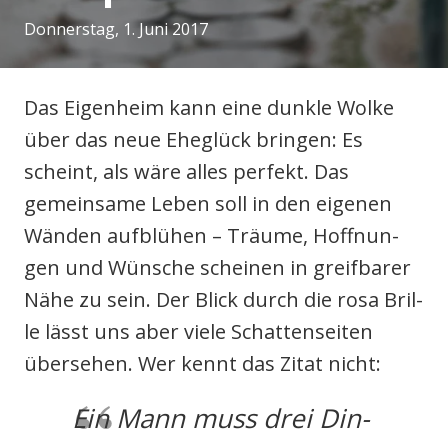
Donnerstag, 1. Juni 2017
Das Eigen­heim kann eine dunk­le Wol­ke
odus
über das neue Ehe­glück brin­gen: Es
scheint, als wäre alles per­fekt. Das
gemein­sa­me Leben soll in den eige­nen
Wän­den auf­blü­hen – Träu­me, Hoff­nun­
gen und Wün­sche schei­nen in greif­ba­rer
dus
Nähe zu sein. Der Blick durch die rosa Bril­
le lässt uns aber vie­le Schat­ten­sei­ten
über­se­hen. Wer kennt das Zitat nicht:
Ein Mann muss drei Din­