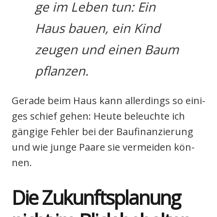
ge im Leben tun: Ein
Haus bau­en, ein Kind
zeu­gen und einen Baum
pflan­zen.
Gera­de beim Haus kann aller­dings so eini­
ges schief gehen: Heu­te beleuch­te ich
gän­gi­ge Feh­ler bei der Bau­fi­nan­zie­rung
und wie jun­ge Paa­re sie ver­mei­den kön­
nen.
Die Zukunfts­pla­nung