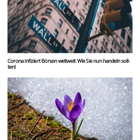
Coro­na infi­ziert Bör­sen welt­weit: Wie Sie nun han­deln soll­
ten!