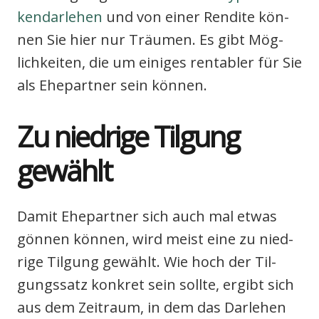
ken­dar­le­hen
und von einer Ren­di­te kön­
nen Sie hier nur Träu­men. Es gibt Mög­
lich­kei­ten, die um eini­ges ren­ta­bler für Sie
als Ehe­part­ner sein kön­nen.
Zu nied­ri­ge Til­gung
gewählt
Damit Ehe­part­ner sich auch mal etwas
gön­nen kön­nen, wird meist eine zu nied­
ri­ge Til­gung gewählt. Wie hoch der Til­
gungs­satz kon­kret sein soll­te, ergibt sich
aus dem Zeit­raum, in dem das Dar­le­hen