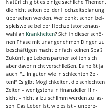
Natür­lich gibt es eini­ge sach­li­che The­men,
die nicht sel­ten bei der Hoch­zeits­pla­nung
über­se­hen wer­den. Wer denkt schon bei­
spiels­wei­se bei der Hoch­zeits­tor­ten­aus­
wahl an
Krank­hei­ten
? Sich in die­ser schö­
nen Pha­se mit unan­ge­neh­men Din­gen zu
beschäf­ti­gen macht ein­fach kei­nen Spaß.
Zukünf­ti­ge Lebens­part­ner soll­ten sich
aber davor nicht ver­schlie­ßen. Es heißt ja
auch: “… in guten wie in schlech­ten Zei­
ten!” Es gibt Mög­lich­kei­ten, die schlech­ten
Zei­ten – wenigs­tens in finan­zi­el­ler Hin­
sicht – nicht all­zu schlimm wer­den zu las­
sen. Das Leben ist, wie es ist – unbe­re­