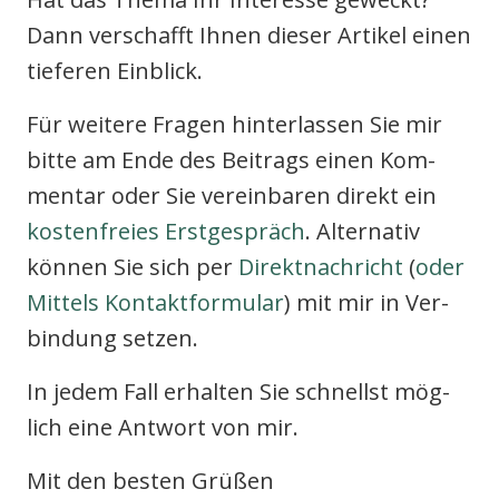
Dann ver­schafft Ihnen die­ser Arti­kel einen
tie­fe­ren Ein­blick.
Für wei­te­re Fra­gen hin­ter­las­sen Sie mir
bit­te am Ende des Bei­trags einen Kom­
men­tar oder Sie ver­ein­ba­ren direkt ein
kos­ten­frei­es Erst­ge­spräch
. Alter­na­tiv
kön­nen Sie sich per
Direkt­nach­richt
(
oder
Mit­tels Kon­takt­for­mu­lar
) mit mir in Ver­
bin­dung set­zen.
In jedem Fall erhal­ten Sie schnellst mög­
lich eine Ant­wort von mir.
Mit den bes­ten Grü­ßen