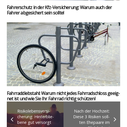
Fah­rer­schutz in der Kfz-Ver­si­che­rung: War­um auch der
Fah­rer abge­si­chert sein soll­te!
Fahr­rad­dieb­stahl: War­um nicht jedes Fahr­rad­schloss geeig­
net ist und wie Sie Ihr Fahr­rad rich­tig schüt­zen!
Risi­ko­le­bens­ver­si­
Nach der Hoch­zeit:
che­rung: Hin­ter­blie­
Die­se 3 Risi­ken soll­
be­ne gut ver­sorgt
ten Ehe­paa­re im