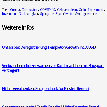
Tags:
Corona
,
Coronavirus
,
COVID-19
,
Geldvermögen
,
Grüne Investments
,
Investment
,
Nachhaltigkeit
,
Sparquote
,
Sparschwein
,
Vermögenswerte
Wei­te­re Infos
Unfass­bar: Dere­gis­trie­rung Temp­le­ton Growth Inc. A USD
Ver­brau­cher­schüt­zer war­nen vor Kom­bi­dar­le­hen mit Bau­spar­
ver­trä­gen!
Nichts ver­schen­ken: Zula­gen­check für Ries­ter-Ren­ten!
Gene­ra­tio­nen­ka­pi­tal: Fos­si­le Ren­di­te? Nicht für mei­ne Ren­te!