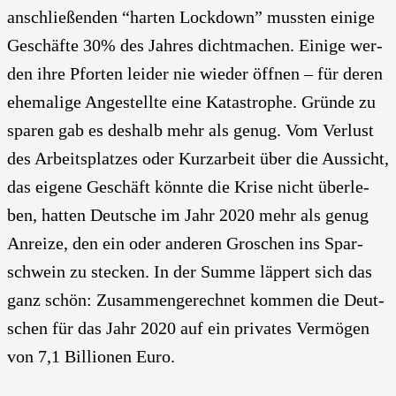
anschlie­ßen­den “har­ten Lock­down” muss­ten eini­ge
Geschäf­te 30% des Jah­res dicht­ma­chen. Eini­ge wer­
den ihre Pfor­ten lei­der nie wie­der öff­nen – für deren
ehe­ma­li­ge Ange­stell­te eine Kata­stro­phe. Grün­de zu
spa­ren gab es des­halb mehr als genug. Vom Ver­lust
des Arbeits­plat­zes oder Kurz­ar­beit über die Aus­sicht,
das eige­ne Geschäft könn­te die Kri­se nicht über­le­
ben, hat­ten Deut­sche im Jahr 2020 mehr als genug
Anrei­ze, den ein oder ande­ren Gro­schen ins Spar­
schwein zu ste­cken. In der Sum­me läp­pert sich das
ganz schön: Zusam­men­ge­rech­net kom­men die Deut­
schen für das Jahr 2020 auf ein pri­va­tes Ver­mö­gen
von 7,1 Bil­lio­nen Euro.