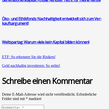
Öko- und Ethik­fonds: Nach­hal­tig­keit ent­wi­ckelt sich zum Ver­
kaufs­ar­gu­ment!
Welt­spar­tag: War­um vie­le kein Kapi­tal bil­den kön­nen!
ETF: So erken­nen Sie die Risi­ken!
Geld nach­hal­tig inves­tie­ren: So gehts!
Schreibe einen Kommentar
Deine E-Mail-Adresse wird nicht veröffentlicht.
Erforderliche
Felder sind mit
*
markiert