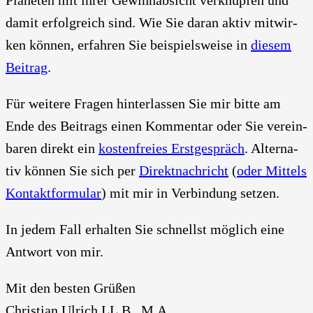
Pla­ne­ten mit ihrer Gewinn­ab­sicht ver­knüp­fen und
damit erfolg­reich sind. Wie Sie dar­an aktiv mit­wir­
ken kön­nen, erfah­ren Sie bei­spiels­wei­se in
die­sem
Bei­trag
.
Für wei­te­re Fra­gen hin­ter­las­sen Sie mir bit­te am
Ende des Bei­trags einen Kom­men­tar oder Sie ver­ein­
ba­ren direkt ein
kos­ten­frei­es Erst­ge­spräch
. Alter­na­
tiv kön­nen Sie sich per
Direkt­nach­richt
(
oder Mit­tels
Kon­takt­for­mu­lar
) mit mir in Ver­bin­dung set­zen.
In jedem Fall erhal­ten Sie schnellst mög­lich eine
Ant­wort von mir.
Mit den bes­ten Grü­ßen
Chris­ti­an Ulrich LL.B., M.A.