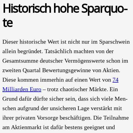
His­to­risch hohe Spar­quo­
te
Die­ser his­to­ri­sche Wert ist nicht nur im Spar­schwein
allein begrün­det. Tat­säch­lich mach­ten von der
Gesamt­sum­me deut­scher Ver­mö­gens­wer­te schon im
zwei­ten Quar­tal Bewer­tungs­ge­win­ne von Akti­en.
Die­se kom­men immer­hin auf einen Wert von
74
Mil­li­ar­den Euro
– trotz chao­ti­scher Märk­te. Ein
Grund dafür dürf­te sicher sein, dass sich vie­le Men­
schen auf­grund der unsi­che­ren Lage ver­stärkt mit
ihrer pri­va­ten Vor­sor­ge beschäf­ti­gen. Die Teil­nah­me
am Akti­en­markt ist dafür bes­tens geeig­net und