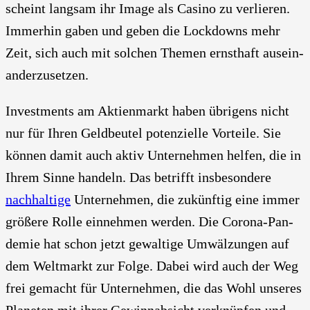
scheint lang­sam ihr Image als Casi­no zu ver­lie­ren.
Immer­hin gaben und geben die Lock­downs mehr
Zeit, sich auch mit sol­chen The­men ernst­haft aus­ein­
an­der­zu­set­zen.
Invest­ments am Akti­en­markt haben übri­gens nicht
nur für Ihren Geld­beu­tel poten­zi­el­le Vor­tei­le. Sie
kön­nen damit auch aktiv Unter­neh­men hel­fen, die in
Ihrem Sin­ne han­deln. Das betrifft ins­be­son­de­re
nach­hal­ti­ge
Unter­neh­men, die zukünf­tig eine immer
grö­ße­re Rol­le ein­neh­men wer­den. Die Coro­na-Pan­
de­mie hat schon jetzt gewal­ti­ge Umwäl­zun­gen auf
dem Welt­markt zur Fol­ge. Dabei wird auch der Weg
frei gemacht für Unter­neh­men, die das Wohl unse­res