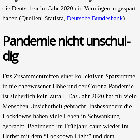
die Deut­schen im Jahr 2020 ein Ver­mö­gen ange­spart
haben (Quel­len: Sta­tis­ta,
Deut­sche Bun­des­bank
).
Pan­de­mie nicht unschul­
dig
Das Zusam­men­tref­fen einer kol­lek­ti­ven Spar­sum­me
in nie dage­we­se­ner Höhe und der Coro­na-Pan­de­mie
ist sicher­lich kein Zufall. Das Jahr 2020 hat für vie­le
Men­schen Unsi­cher­heit gebracht. Ins­be­son­de­re die
Lock­downs haben vie­le Leben in Schwan­kung
gebracht. Begin­nend im Früh­jahr, dann wie­der im
Herbst mit dem “Lock­down Light” und dem