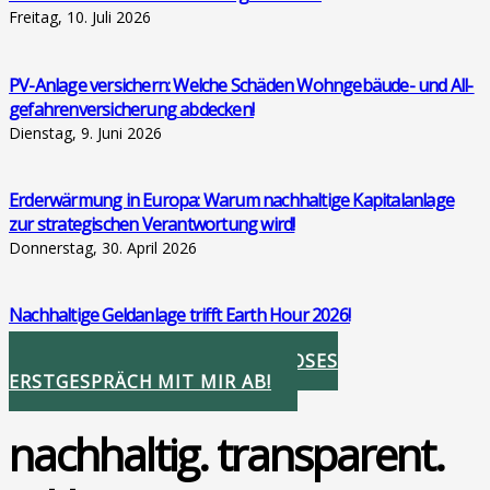
Freitag, 10. Juli 2026
PV-Anla­ge ver­si­chern: Wel­che Schä­den Wohn­ge­bäu­de- und All­
ge­fah­ren­ver­si­che­rung abde­cken!
Dienstag, 9. Juni 2026
Erd­er­wär­mung in Euro­pa: War­um nach­hal­ti­ge Kapi­tal­an­la­ge
zur stra­te­gi­schen Ver­ant­wor­tung wird!
Donnerstag, 30. April 2026
Nach­hal­ti­ge Geld­an­la­ge trifft Earth Hour 2026!
Donnerstag, 26. März 2026
STIMMEN SIE IHR KOSTENLOSES
ERSTGESPRÄCH MIT MIR AB!
nachhaltig. transparent.