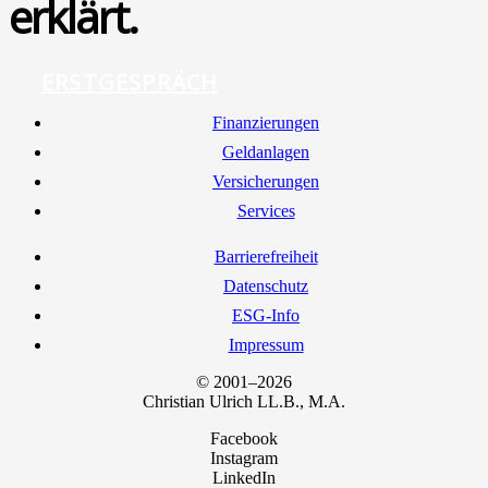
erklärt.
ERSTGESPRÄCH
Finan­zie­run­gen
Geld­an­la­gen
Ver­si­che­run­gen
Ser­vices
Bar­rie­re­frei­heit
Daten­schutz
ESG-Info
Impres­sum
© 2001–2026
Chris­ti­an Ulrich LL.B., M.A.
Facebook
Instagram
LinkedIn