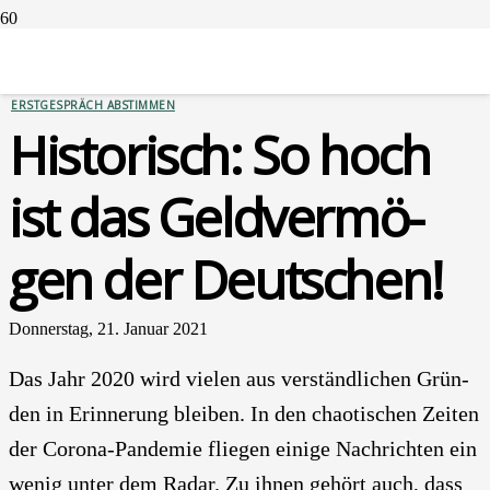
GELDANLAGEN
ERSTGESPRÄCH ABSTIMMEN
His­to­risch: So hoch
ist das Geld­ver­mö­
gen der Deut­schen!
Donnerstag, 21. Januar 2021
Das Jahr 2020 wird vie­len aus ver­ständ­li­chen Grün­
den in Erin­ne­rung blei­ben. In den chao­ti­schen Zei­ten
der Coro­na-Pan­de­mie flie­gen eini­ge Nach­rich­ten ein
wenig unter dem Radar. Zu ihnen gehört auch, dass