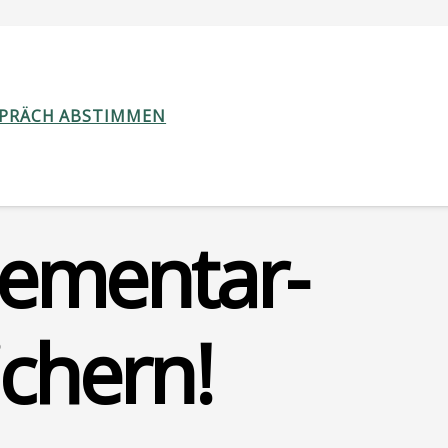
SPRÄCH ABSTIMMEN
e­men­tar­
­chern!