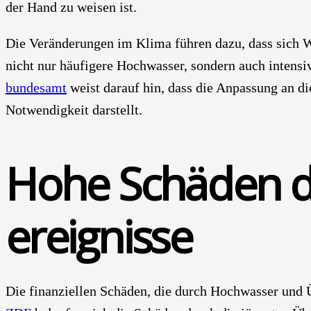
der Hand zu wei­sen ist.
Die Ver­än­de­run­gen im Kli­ma füh­ren dazu, dass sich We
nicht nur häu­fi­ge­re Hoch­was­ser, son­dern auch inten­si­
bun­des­amt
weist dar­auf hin, dass die Anpas­sung an die­
Not­wen­dig­keit dar­stellt.
Hohe Schä­den d
er­eig­nis­se
Die finan­zi­el­len Schä­den, die durch Hoch­was­ser un