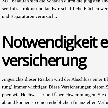
ZDF
belau­fen sich die Schä­den durch die jüngs­ten Übe
ser, Infra­struk­tur und land­wirt­schaft­li­che Flä­chen we
und Repa­ra­tu­ren ver­ur­sacht.
Not­wen­dig­keit e
ver­si­che­rung
Ange­sichts die­ser Risi­ken wird der Abschluss einer Ele­
rung) immer wich­ti­ger. Die­se Ver­si­che­run­gen bie­ten 
phen wie Hoch­was­ser und Über­schwem­mun­gen. Sie deck
ab und kön­nen so einen erheb­li­chen finan­zi­el­len Ver­lu