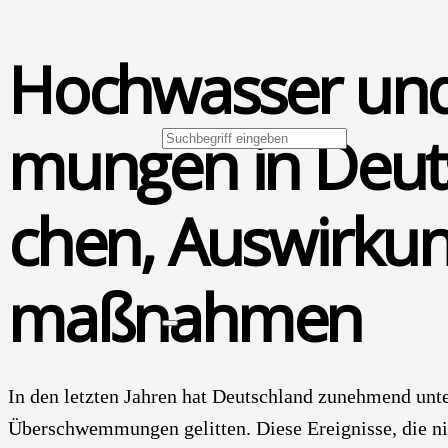
Hoch­was­ser u
mun­gen in Deuts
chen, Aus­wir­ku
maß­nah­men
In den letz­ten Jah­ren hat Deutsch­land zuneh­mend unte
Über­schwem­mun­gen gelit­ten. Die­se Ereig­nis­se, die ni