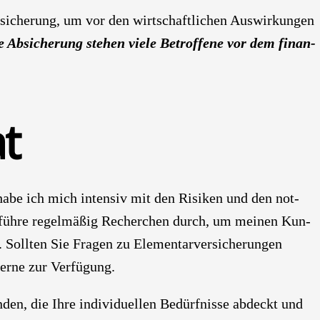
i­che­rung, um vor den wirt­schaft­li­chen Aus­wir­kun­gen
 Absi­che­rung ste­hen vie­le Betrof­fe­ne vor dem finan­
t
 habe ich mich inten­siv mit den Risi­ken und den not­
ch füh­re regel­mä­ßig Recher­chen durch, um mei­nen Kun­
 Soll­ten Sie Fra­gen zu Ele­men­tar­ver­si­che­run­gen
r­ne zur Ver­fü­gung.
n­den, die Ihre indi­vi­du­el­len Bedürf­nis­se abdeckt und