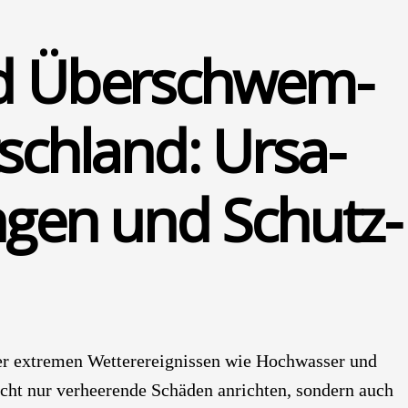
nd Über­schwem­
ch­land: Ursa­
n­gen und Schutz­
r extre­men Wet­ter­ereig­nis­sen wie Hoch­was­ser und
cht nur ver­hee­ren­de Schä­den anrich­ten, son­dern auch