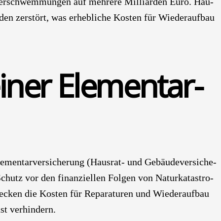
r­schwem­mun­gen auf meh­re­re Mil­li­ar­den Euro. Häu­
r­den zer­stört, was erheb­li­che Kos­ten für Wie­der­auf­bau
iner Ele­men­tar­
men­tar­ver­si­che­rung (Haus­rat- und Gebäu­de­ver­si­che­
Schutz vor den finan­zi­el­len Fol­gen von Natur­ka­ta­stro­
en die Kos­ten für Repa­ra­tu­ren und Wie­der­auf­bau
st ver­hin­dern.