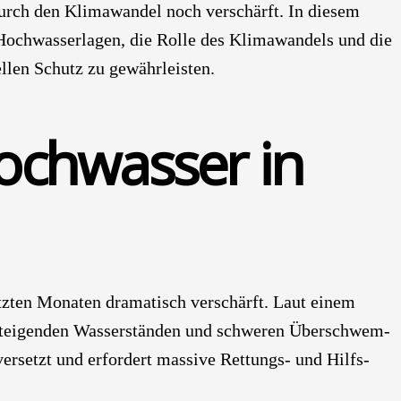
durch den Kli­ma­wan­del noch ver­schärft. In die­sem
Hoch­was­ser­la­gen, die Rol­le des Kli­ma­wan­dels und die
el­len Schutz zu gewähr­leis­ten.
och­was­ser in
tz­ten Mona­ten dra­ma­tisch ver­schärft. Laut einem
tei­gen­den Was­ser­stän­den und schwe­ren Über­schwem­
er­setzt und erfor­dert mas­si­ve Ret­tungs- und Hilfs­