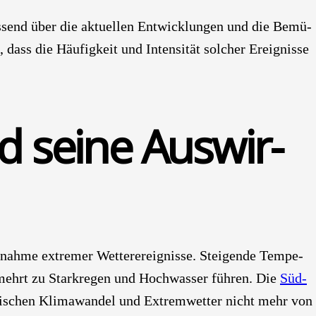
­send über die aktu­el­len Ent­wick­lun­gen und die Bemü­
, dass die Häu­fig­keit und Inten­si­tät sol­cher Ereig­nis­se
d sei­ne Aus­wir­
nah­me extre­mer Wet­ter­ereig­nis­se. Stei­gen­de Tem­pe­
er­mehrt zu Stark­re­gen und Hoch­was­ser füh­ren. Die
Süd­
i­schen Kli­ma­wan­del und Extrem­wet­ter nicht mehr von