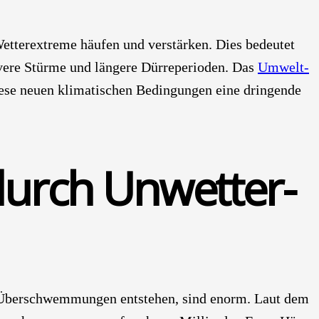
t­ter­ex­tre­me häu­fen und ver­stär­ken. Dies bedeu­tet
ve­re Stür­me und län­ge­re Dür­re­pe­ri­oden. Das
Umwelt­
se neu­en kli­ma­ti­schen Bedin­gun­gen eine drin­gen­de
urch Unwet­ter­
d Über­schwem­mun­gen ent­ste­hen, sind enorm. Laut dem