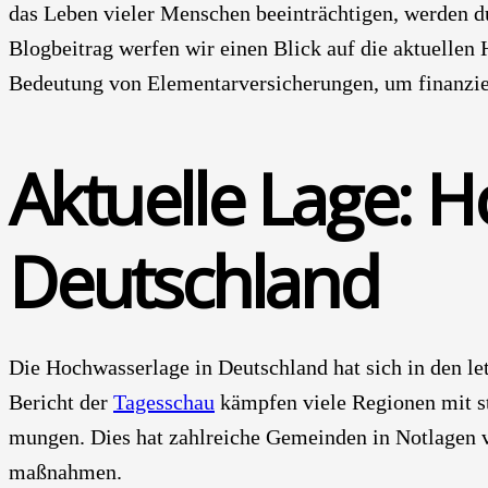
das Leben vie­ler Men­schen beein­träch­ti­gen, wer­den 
Blog­bei­trag wer­fen wir einen Blick auf die aktu­el­len 
Bedeu­tung von Ele­men­tar­ver­si­che­run­gen, um finan­zi­
Aktu­el­le Lage: H
Deutsch­land
Die Hoch­was­ser­la­ge in Deutsch­land hat sich in den le
Bericht der
Tages­schau
kämp­fen vie­le Regio­nen mit s
mun­gen. Dies hat zahl­rei­che Gemein­den in Not­la­gen v
maß­nah­men.