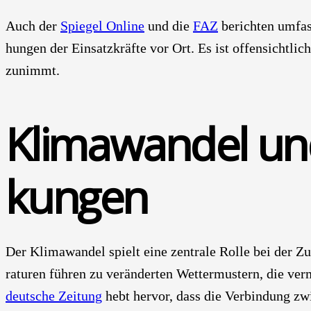
Auch der
Spie­gel Online
und die
FAZ
berich­ten umfas
hun­gen der Ein­satz­kräf­te vor Ort. Es ist offen­sicht­lich
zunimmt.
Kli­ma­wan­del un
kun­gen
Der Kli­ma­wan­del spielt eine zen­tra­le Rol­le bei der Zu
ra­tu­ren füh­ren zu ver­än­der­ten Wet­ter­mus­tern, die v
deut­sche Zei­tung
hebt her­vor, dass die Ver­bin­dung zw