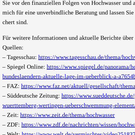
Sie vor den finan­zi­el­len Fol­gen von Hoch­was­ser und an
mich für eine unver­bind­li­che Bera­tung und las­sen Sie
chert sind.
Für wei­te­re Infor­ma­tio­nen und aktu­el­le Berich­te über
Quel­len:
– Tages­schau:
https://www.tagesschau.de/thema/hoch
– Spie­gel Online:
https://www.spiegel.de/panorama/h
bundeslaendern-aktuelle-lage-im-ueberblick-a-a765
– FAZ:
https://www.faz.net/aktuell/gesellschaft/the
– Süd­deut­sche Zei­tung:
https://www.sueddeutsche.de/
wuerttemberg-wertingen-ueberschwemmung-element
– Zeit:
https://www.zeit.de/thema/hochwasser
– ZDF:
https://www.zdf.de/nachrichten/wissen/hoch
– Welt:
https://www.welt.de/vermischtes/video2518