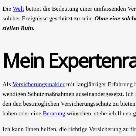
Die
Welt
betont die Bedeu­tung einer umfas­sen­den Ver­s
sol­cher Ereig­nis­se geschützt zu sein.
Ohne eine sol­che
zi­el­len Ruin.
Mein Exper­ten­ra
Als
Ver­si­che­rungs­mak­ler
mit lang­jäh­ri­ger Erfah­rung
wen­di­gen Schutz­maß­nah­men aus­ein­an­der­ge­setzt. I
den den best­mög­li­chen Ver­si­che­rungs­schutz zu bie­ten.
haben oder eine
Bera­tung
wün­schen, ste­he ich Ihnen ge
Ich kann Ihnen hel­fen, die rich­ti­ge Ver­si­che­rung zu fi