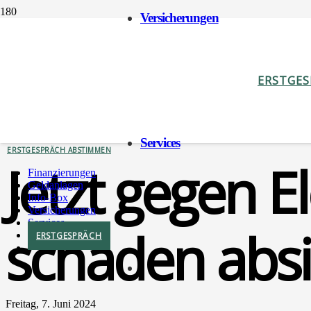
Ver­si­che­run­gen
ERSTGE
SERVICES
VERSICHERUNGEN
Ser­vices
ERSTGESPRÄCH ABSTIMMEN
Jetzt gegen El
Finan­zie­run­gen
Geld­an­la­gen
Info-Box
Ver­si­che­run­gen
Ser­vices
schä­den absi
ERST­GE­SPRÄCH
Freitag, 7. Juni 2024