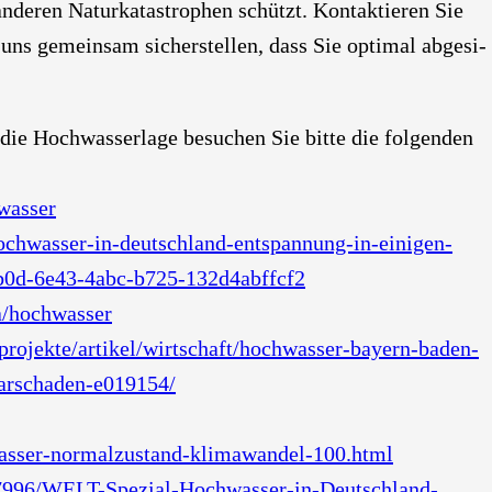
de­ren Natur­ka­ta­stro­phen schützt. Kon­tak­tie­ren Sie
 uns gemein­sam sicher­stel­len, dass Sie opti­mal abge­si­
 die Hoch­was­ser­la­ge besu­chen Sie bit­te die fol­gen­den
wasser
ochwasser-in-deutschland-entspannung-in-einigen-
4b0d-6e43-4abc-b725-132d4abffcf2
ma/hochwasser
projekte/artikel/wirtschaft/hochwasser-bayern-baden-
arschaden-e019154/
wasser-normalzustand-klimawandel-100.html
37996/WELT-Spezial-Hochwasser-in-Deutschland-