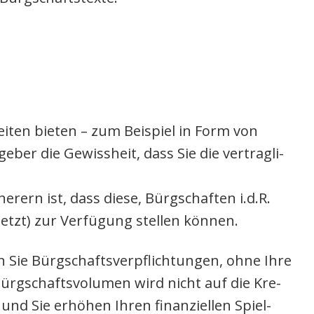
i­ten bie­ten – zum Bei­spiel in Form von
­ber die Gewiss­heit, dass Sie die ver­trag­li­
che­rern ist, dass die­se, Bürg­schaf­ten i.d.R.
setzt) zur Ver­fü­gung stel­len kön­nen.
en Sie Bürg­schafts­ver­pflich­tun­gen, ohne Ihre
Bürg­schafts­vo­lu­men wird nicht auf die Kre­
 und Sie erhö­hen Ihren finan­zi­el­len Spiel­