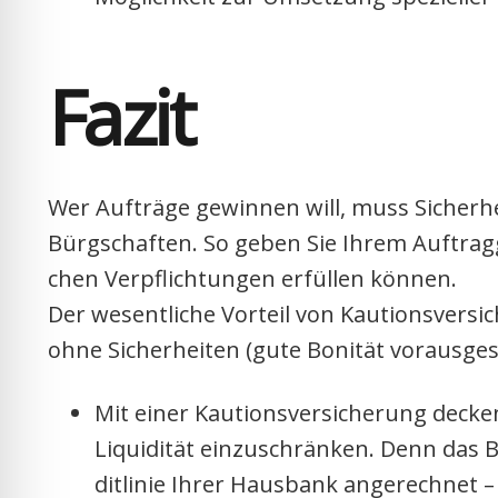
Fazit
Wer Auf­trä­ge gewin­nen will, muss Sicher­he
Bürg­schaf­ten. So geben Sie Ihrem Auf­trag­ge
chen Ver­pflich­tun­gen erfül­len kön­nen.
Der wesent­li­che Vor­teil von Kau­ti­ons­ver­si­
ohne Sicher­hei­ten (gute Boni­tät vor­aus­ge­
Mit einer Kau­ti­ons­ver­si­che­rung deck
Liqui­di­tät ein­zu­schrän­ken. Denn das 
dit­li­nie Ihrer Haus­bank ange­rech­net –