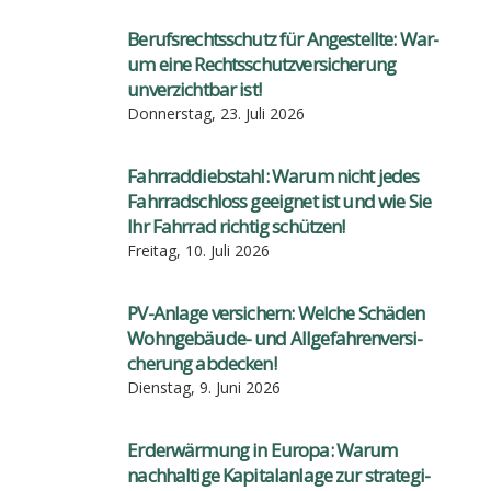
Berufs­rechts­schutz für Ange­stell­te: War­
um eine Rechts­schutz­ver­si­che­rung
unver­zicht­bar ist!
Donnerstag, 23. Juli 2026
Fahr­rad­dieb­stahl: War­um nicht jedes
Fahr­rad­schloss geeig­net ist und wie Sie
Ihr Fahr­rad rich­tig schüt­zen!
Freitag, 10. Juli 2026
PV-Anla­ge ver­si­chern: Wel­che Schä­den
Wohn­ge­bäu­de- und All­ge­fah­ren­ver­si­
che­rung abde­cken!
Dienstag, 9. Juni 2026
Erd­er­wär­mung in Euro­pa: War­um
nach­hal­ti­ge Kapi­tal­an­la­ge zur stra­te­gi­