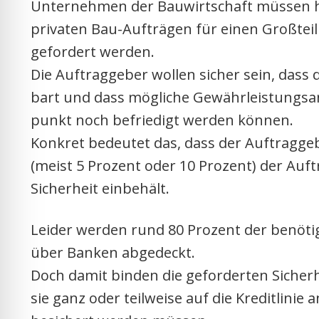
Unter­neh­men der Bau­wirt­schaft müs­sen heu
pri­va­ten Bau-Auf­trä­gen für einen Groß­teil d
gefor­dert wer­den.
Die Auf­trag­ge­ber wol­len sicher sein, dass 
bart und dass mög­li­che Gewähr­leis­tungs­a
punkt noch befrie­digt wer­den kön­nen.
Kon­kret bedeu­tet das, dass der Auf­trag­ge­
(meist 5 Pro­zent oder 10 Pro­zent) der Auf­
Sicher­heit ein­be­hält.
Lei­der wer­den rund 80 Pro­zent der benö­tig­t
über Ban­ken abge­deckt.
Doch damit bin­den die gefor­der­ten Sicher­hei
sie ganz oder teil­wei­se auf die Kre­dit­li­ni