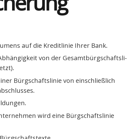
i­che­rung
­mens auf die Kre­dit­li­nie Ihrer Bank.
 Abhän­gig­keit von der Gesamt­bürg­schafts­li­
etzt).
iner Bürg­schafts­li­nie von ein­schließ­lich
b­schlus­ses.
l­dun­gen.
ter­neh­men wird eine Bürg­schafts­li­nie
Bürg­schafts­tex­te.