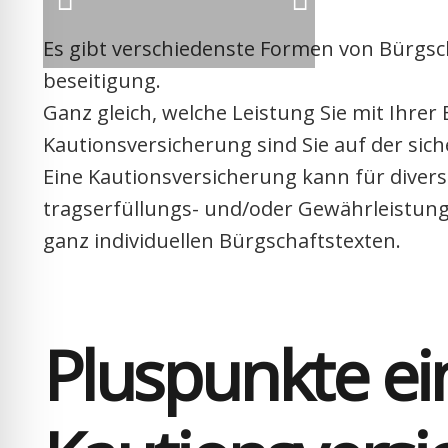
Es gibt ver­schie­dens­te For­men von Bürg­sch
be­sei­ti­gung.
Ganz gleich, wel­che Leis­tung Sie mit Ihrer 
Kau­ti­ons­ver­si­che­rung sind Sie auf der siche
Eine Kau­ti­ons­ver­si­che­rung kann für diver
trags­er­fül­lungs- und/oder Gewähr­leis­tun
ganz indi­vi­du­el­len Bürg­schafts­tex­ten.
Plus­punk­te e