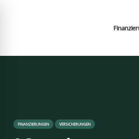
Finan­zie­
ehinderten-Modus
FINANZIERUNGEN
VERSICHERUNGEN