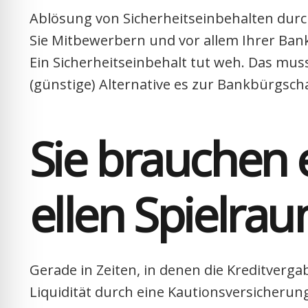
Ablö­sung von Sicher­heits­ein­be­hal­ten durch
Sie Mit­be­wer­bern und vor allem Ihrer Ban
Ein Sicher­heits­ein­be­halt tut weh. Das mus
(güns­ti­ge) Alter­na­ti­ve es zur Bank­bürg­sch
Sie brau­chen e
el­len Spiel­ra
Gera­de in Zei­ten, in denen die Kre­dit­ver­ga­
Liqui­di­tät durch eine Kau­ti­ons­ver­si­che­run