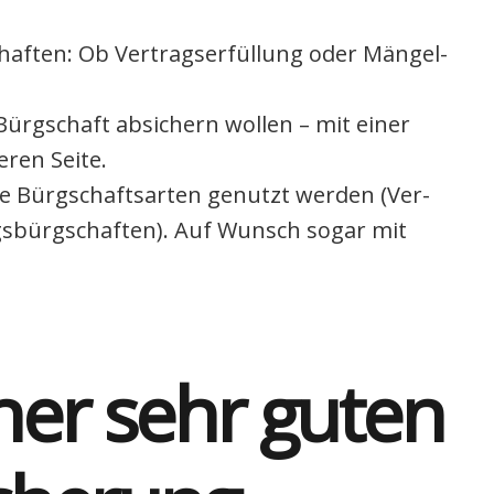
af­ten: Ob Ver­trags­er­fül­lung oder Män­gel­
Bürg­schaft absi­chern wol­len – mit einer
­ren Sei­te.
­se Bürg­schafts­ar­ten genutzt wer­den (Ver­
gs­bürg­schaf­ten). Auf Wunsch sogar mit
iner sehr guten