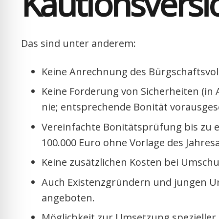
Kau­ti­ons­ver­s
Das sind unter ande­rem:
Kei­ne Anrech­nung des Bürg­schafts­vo­lu
Kei­ne For­de­rung von Sicher­hei­ten (in
nie; ent­spre­chen­de Boni­tät vor­aus­ge­s
Ver­ein­fach­te Boni­täts­prü­fung bis zu e
100.000 Euro ohne Vor­la­ge des Jah­res­a
Kei­ne zusätz­li­chen Kos­ten bei Umschu
Auch Exis­tenz­grün­dern und jun­gen Un
ange­bo­ten.
Mög­lich­keit zur Umset­zung spe­zi­el­ler 