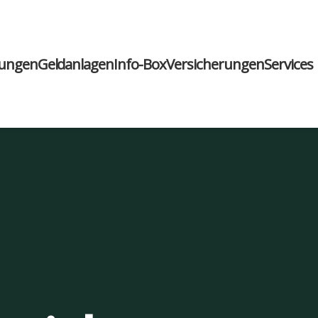
run­gen
Geld­an­la­gen
Info-Box
Ver­si­che­run­gen
Ser­vices