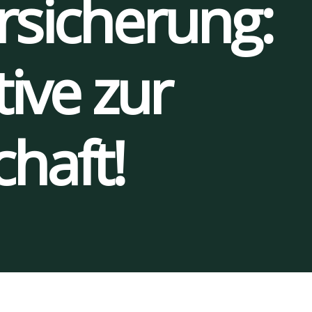
r­si­che­rung:
ti­ve zur
chaft!