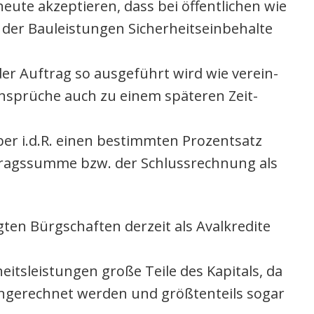
­te akzep­tie­ren, dass bei öffent­li­chen wie
er Bau­leis­tun­gen Sicher­heits­ein­be­hal­te
der Auf­trag so aus­ge­führt wird wie ver­ein­
n­sprü­che auch zu einem spä­te­ren Zeit­
ber i.d.R. einen bestimm­ten Pro­zent­satz
trags­sum­me bzw. der Schluss­rech­nung als
en Bürg­schaf­ten der­zeit als Aval­kre­di­te
ts­leis­tun­gen gro­ße Tei­le des Kapi­tals, da
e ange­rech­net wer­den und größ­ten­teils sogar