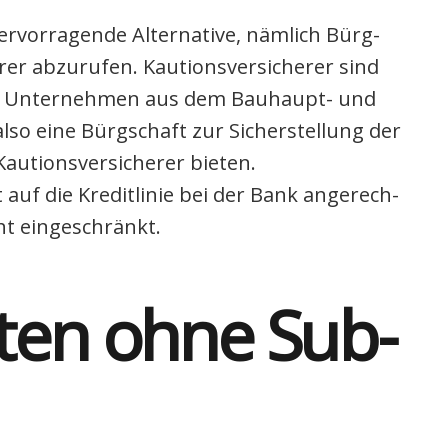
vor­ra­gen­de Alter­na­ti­ve, näm­lich Bürg­
er abzu­ru­fen. Kau­ti­ons­ver­si­che­rer sind
n. Unter­neh­men aus dem Bau­haupt- und
lso eine Bürg­schaft zur Sicher­stel­lung der
u­ti­ons­ver­si­che­rer bie­ten.
 auf die Kre­dit­li­nie bei der Bank ange­rech­
ht ein­ge­schränkt.
r­ten ohne Sub­