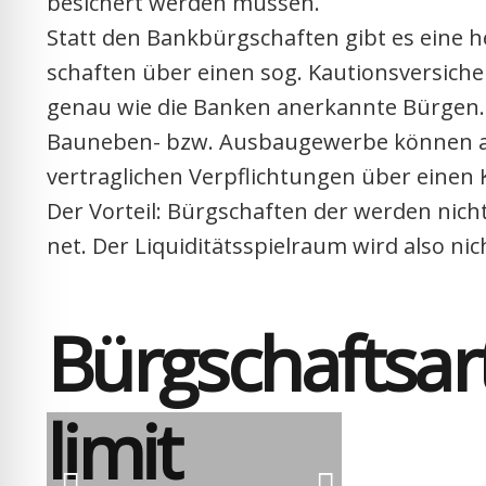
besi­chert wer­den müs­sen.
Statt den Bank­bürg­schaf­ten gibt es eine her­
schaf­ten über einen sog. Kau­ti­ons­ver­si­che­r
genau wie die Ban­ken aner­kann­te Bür­ge
Bau­ne­ben- bzw. Aus­bau­ge­wer­be kön­nen a
ver­trag­li­chen Ver­pflich­tun­gen über einen Ka
Der Vor­teil: Bürg­schaf­ten der wer­den nicht
net. Der Liqui­di­täts­spiel­raum wird also nic
Bürg­schafts­a
li­mit