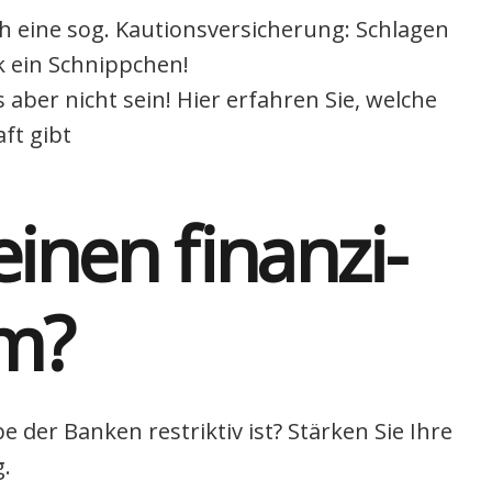
 eine sog. Kau­ti­ons­ver­si­che­rung: Schla­gen
k ein Schnipp­chen!
s aber nicht sein! Hier erfah­ren Sie, wel­che
aft gibt
inen finan­zi­
um?
be der Ban­ken restrik­tiv ist? Stär­ken Sie Ihre
g.