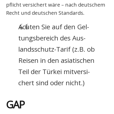
pflicht ver­si­chert wäre – nach deut­schem
Recht und deut­schen Stan­dards.
Ach­ten Sie auf den Gel­
tungs­be­reich des Aus­
lands­schutz-Tarif (z.B. ob
Rei­sen in den asia­ti­schen
Teil der Tür­kei mit­ver­si­
chert sind oder nicht.)
GAP