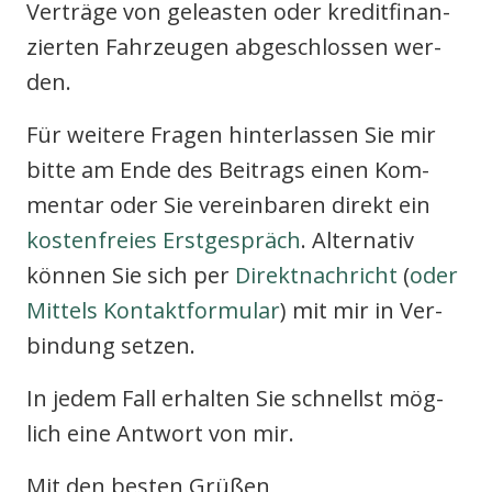
Ver­trä­ge von geleas­ten oder kre­dit­fi­nan­
zier­ten Fahr­zeu­gen abge­schlos­sen wer­
den.
Für wei­te­re Fra­gen hin­ter­las­sen Sie mir
bit­te am Ende des Bei­trags einen Kom­
men­tar oder Sie ver­ein­ba­ren direkt ein
kos­ten­frei­es Erst­ge­spräch
. Alter­na­tiv
kön­nen Sie sich per
Direkt­nach­richt
(
oder
Mit­tels Kon­takt­for­mu­lar
) mit mir in Ver­
bin­dung set­zen.
In jedem Fall erhal­ten Sie schnellst mög­
lich eine Ant­wort von mir.
Mit den bes­ten Grü­ßen