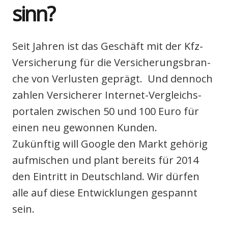
sinn?
Seit Jah­ren ist das Geschäft mit der Kfz-
Ver­si­che­rung für die Ver­si­che­rungs­bran­
che von Ver­lus­ten geprägt. Und den­noch
zah­len Ver­si­che­rer Inter­net-Ver­gleichs­
por­ta­len zwi­schen 50 und 100 Euro für
einen neu gewon­nen Kun­den.
Zukünf­tig will Goog­le den Markt gehö­rig
auf­mi­schen und plant bereits für 2014
den Ein­tritt in Deutsch­land. Wir dür­fen
alle auf die­se Ent­wick­lun­gen gespannt
sein.