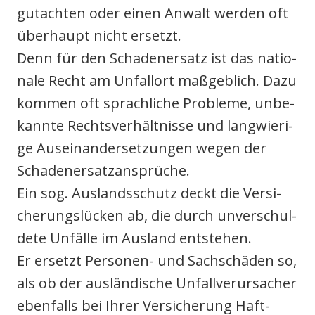
gut­ach­ten oder einen Anwalt wer­den oft
über­haupt nicht ersetzt.
Denn für den Scha­den­er­satz ist das natio­
na­le Recht am Unfall­ort maß­geb­lich. Dazu
kom­men oft sprach­li­che Pro­ble­me, unbe­
kann­te Rechts­ver­hält­nis­se und lang­wie­ri­
ge Aus­ein­an­der­set­zun­gen wegen der
Scha­den­er­satz­an­sprü­che.
Ein sog. Aus­lands­schutz deckt die Ver­si­
che­rungs­lü­cken ab, die durch unver­schul­
de­te Unfäl­le im Aus­land ent­ste­hen.
Er ersetzt Per­so­nen- und Sach­schä­den so,
als ob der aus­län­di­sche Unfall­ver­ur­sa­cher
eben­falls bei Ihrer Ver­si­che­rung Haft­