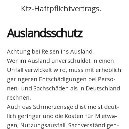
Kfz-Haft­pflicht­ver­trags.
Aus­lands­schutz
Ach­tung bei Rei­sen ins Aus­land.
Wer im Aus­land unver­schul­det in einen
Unfall ver­wi­ckelt wird, muss mit erheb­lich
gerin­ge­ren Ent­schä­di­gun­gen bei Per­so­
nen- und Sach­schä­den als in Deutsch­land
rech­nen.
Auch das Schmer­zens­geld ist meist deut­
lich gerin­ger und die Kos­ten für Miet­wa­
gen, Nut­zungs­aus­fall, Sach­ver­stän­di­gen­