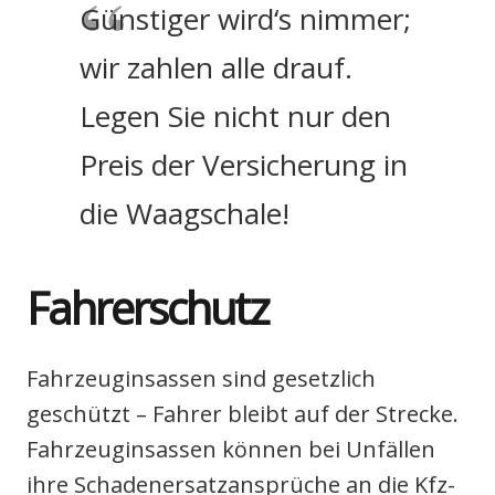
Güns­ti­ger wird‘s nim­mer;
wir zah­len alle drauf.
Legen Sie nicht nur den
Preis der Ver­si­che­rung in
die Waag­scha­le!
Fah­rer­schutz
Fahr­zeug­insas­sen sind gesetz­lich
geschützt – Fah­rer bleibt auf der Stre­cke.
Fahr­zeug­insas­sen kön­nen bei Unfäl­len
ihre Scha­den­er­satz­an­sprü­che an die Kfz-