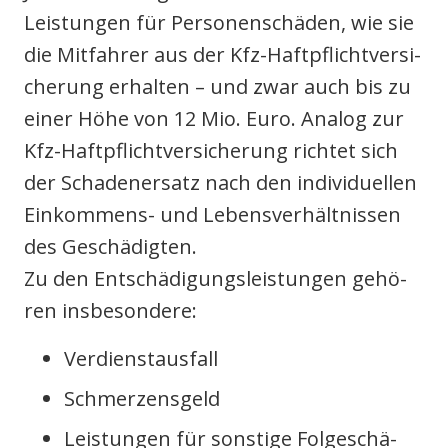
Leis­tun­gen für Per­so­nen­schä­den, wie sie
die Mit­fah­rer aus der Kfz-Haft­pflicht­ver­si­
che­rung erhal­ten – und zwar auch bis zu
einer Höhe von 12 Mio. Euro. Ana­log zur
Kfz-Haft­pflicht­ver­si­che­rung rich­tet sich
der Scha­den­er­satz nach den indi­vi­du­el­len
Ein­kom­mens- und Lebens­ver­hält­nis­sen
des Geschä­dig­ten.
Zu den Ent­schä­di­gungs­leis­tun­gen gehö­
ren ins­be­son­de­re:
Ver­dienst­aus­fall
Schmer­zens­geld
Leis­tun­gen für sons­ti­ge Fol­ge­schä­