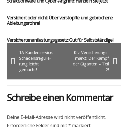
Schad­soft­ware und Cyber-Angrif­fe: Han­deln Sie jetzt!
Ver­si­chert oder nicht: Über ver­stopf­te und gebro­che­ne
Ablei­tungs­roh­re!
Ver­si­cher­ten­ent­las­tungs­ge­setz: Gut für Selbst­stän­di­ge!
1A Kun­den­ser­vice:
Kfz-Ver­si­che­rungs­
Scha­dens­re­gu­lie­
markt: Der Kampf
rung leicht
der Gigan­ten – Teil
gemacht!
2!
Schreibe einen Kommentar
Deine E-Mail-Adresse wird nicht veröffentlicht.
Erforderliche Felder sind mit
*
markiert