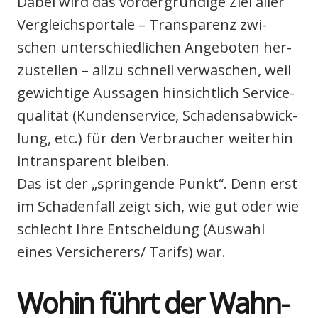
Dabei wird das vor­der­grün­di­ge Ziel aller
Ver­gleichs­por­ta­le – Trans­pa­renz zwi­
schen unter­schied­li­chen Ange­bo­ten her­
zu­stel­len – all­zu schnell ver­wa­schen, weil
gewich­ti­ge Aus­sa­gen hin­sicht­lich Ser­vice­
qua­li­tät (Kun­den­ser­vice, Scha­dens­ab­wick­
lung, etc.) für den Ver­brau­cher wei­ter­hin
intrans­pa­rent blei­ben.
Das ist der „sprin­gen­de Punkt“. Denn erst
im Scha­den­fall zeigt sich, wie gut oder wie
schlecht Ihre Ent­schei­dung (Aus­wahl
eines Versicherers/ Tarifs) war.
Wohin führt der Wahn­