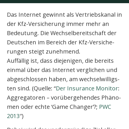
Das Inter­net gewinnt als Ver­triebs­ka­nal in
der Kfz-Ver­si­che­rung immer mehr an
Bedeu­tung. Die Wech­sel­be­reit­schaft der
odus
Deut­schen im Bereich der Kfz-Ver­si­che­
run­gen steigt zuneh­mend.
Auf­fäl­lig ist, dass die­je­ni­gen, die bereits
ein­mal über das Inter­net ver­gli­chen und
abge­schlos­sen haben, am wech­sel­wil­ligs­
dus
ten sind. (Quel­le: “
Der Insu­rance Moni­tor
:
Aggre­ga­to­ren – vor­über­ge­hen­des Phä­no­
men oder ech­te ‘Game Chan­ger’?;
PWC
2013
″)