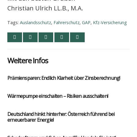
Chris­ti­an Ulrich LL.B., M.A.
Tags:
Auslandsschutz
,
Fahrerschutz
,
GAP
,
Kfz-Versicherung
Wei­te­re Infos
Prä­mi­en­spa­ren: End­lich Klar­heit über Zins­be­rech­nung!
Wär­me­pum­pe ein­schal­ten – Risi­ken aus­schal­ten!
Deutsch­land hinkt hin­ter­her: Öster­reich füh­rend bei
erneu­er­ba­rer Ener­gie!