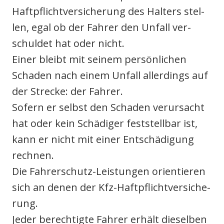
Haft­pflicht­ver­si­che­rung des Hal­ters stel­
len, egal ob der Fah­rer den Unfall ver­
schul­det hat oder nicht.
Einer bleibt mit sei­nem per­sön­li­chen
Scha­den nach einem Unfall aller­dings auf
der Stre­cke: der Fah­rer.
Sofern er selbst den Scha­den ver­ur­sacht
hat oder kein Schä­di­ger fest­stell­bar ist,
kann er nicht mit einer Ent­schä­di­gung
rech­nen.
Die Fah­rer­schutz-Leis­tun­gen ori­en­tie­ren
sich an denen der Kfz-Haft­pflicht­ver­si­che­
rung.
Jeder berech­tig­te Fah­rer erhält die­sel­ben