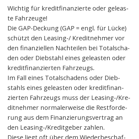
Wich­tig für kre­dit­fi­nan­zier­te oder geleas­
te Fahr­zeu­ge!
Die GAP-Deckung (GAP = engl. für Lücke)
schützt den Lea­sing-/ Kre­dit­neh­mer vor
den finan­zi­el­len Nach­tei­len bei Total­scha­
den oder Dieb­stahl eines geleas­ten oder
kre­dit­fi­nan­zier­ten Fahr­zeugs.
Im Fall eines Total­scha­dens oder Dieb­
stahls eines geleas­ten oder kre­dit­fi­nan­
zier­ten Fahr­zeugs muss der Lea­sing-/Kre­
dit­neh­mer nor­ma­ler­wei­se die Rest­for­de­
rung aus dem Finan­zie­rungs­ver­trag an
den Lea­sing-/Kre­dit­ge­ber zah­len.
Die­se liegt oft über dem Wie­der­be­schaf­