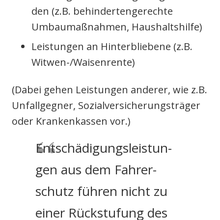
den (z.B. behin­der­ten­ge­rech­te
Umbau­maß­nah­men, Haus­halts­hil­fe)
Leis­tun­gen an Hin­ter­blie­be­ne (z.B.
Wit­wen-/Wai­sen­ren­te)
(Dabei gehen Leis­tun­gen ande­rer, wie z.B.
Unfall­geg­ner, Sozi­al­ver­si­che­rungs­trä­ger
oder Kran­ken­kas­sen vor.)
Ent­schä­di­gungs­leis­tun­
gen aus dem Fah­rer­
schutz füh­ren nicht zu
einer Rück­stu­fung des