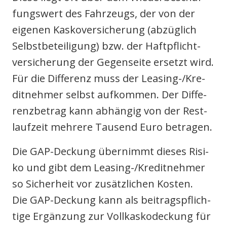
fungs­wert des Fahr­zeugs, der von der
eige­nen Kas­ko­ver­si­che­rung (abzüg­lich
Selbst­be­tei­li­gung) bzw. der Haft­pflicht­
ver­si­che­rung der Gegen­sei­te ersetzt wird.
Für die Dif­fe­renz muss der Lea­sing-/Kre­
dit­neh­mer selbst auf­kom­men. Der Dif­fe­
renz­be­trag kann abhän­gig von der Rest­
lauf­zeit meh­re­re Tau­send Euro betra­gen.
Die GAP-Deckung über­nimmt die­ses Risi­
ko und gibt dem Lea­sing-/Kre­dit­neh­mer
so Sicher­heit vor zusätz­li­chen Kos­ten.
Die GAP-Deckung kann als bei­trags­pflich­
ti­ge Ergän­zung zur Voll­kas­ko­de­ckung für