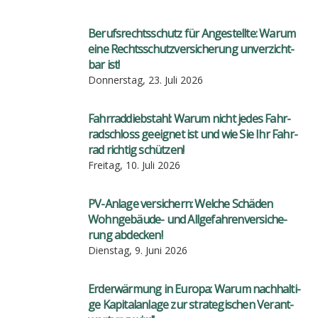
Berufs­rechts­schutz für Ange­stell­te: War­um
eine Rechts­schutz­ver­si­che­rung unver­zicht­
bar ist!
Donnerstag, 23. Juli 2026
Fahr­rad­dieb­stahl: War­um nicht jedes Fahr­
rad­schloss geeig­net ist und wie Sie Ihr Fahr­
rad rich­tig schüt­zen!
Freitag, 10. Juli 2026
PV-Anla­ge ver­si­chern: Wel­che Schä­den
Wohn­ge­bäu­de- und All­ge­fah­ren­ver­si­che­
rung abde­cken!
Dienstag, 9. Juni 2026
Erd­er­wär­mung in Euro­pa: War­um nach­hal­ti­
ge Kapi­tal­an­la­ge zur stra­te­gi­schen Ver­ant­