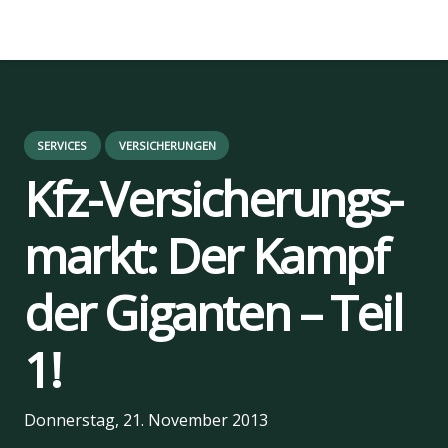
SERVICES
VERSICHERUNGEN
Kfz-Ver­si­che­rungs­
markt: Der Kampf
der Gigan­ten – Teil
1!
us
Donnerstag, 21. November 2013