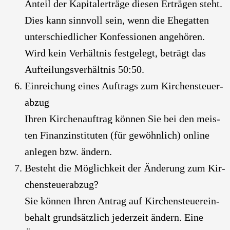
Anteil der Kapi­tal­erträ­ge die­sen Erträ­gen steht.
Dies kann sinn­voll sein, wenn die Ehe­gat­ten
unter­schied­li­cher Kon­fes­sio­nen ange­hö­ren.
Wird kein Ver­hält­nis fest­ge­legt, beträgt das
Auf­tei­lungs­ver­hält­nis 50:50.
Ein­rei­chung eines Auf­trags zum Kir­chen­steu­er­
ab­zug
Ihren Kir­chen­auf­trag kön­nen Sie bei den meis­
ten Finanz­in­sti­tu­ten (für gewöhn­lich) online
anle­gen bzw. ändern.
Besteht die Mög­lich­keit der Ände­rung zum Kir­
chen­steu­er­ab­zug?
Sie kön­nen Ihren Antrag auf Kir­chen­steu­er­ein­
be­halt grund­sätz­lich jeder­zeit ändern. Eine