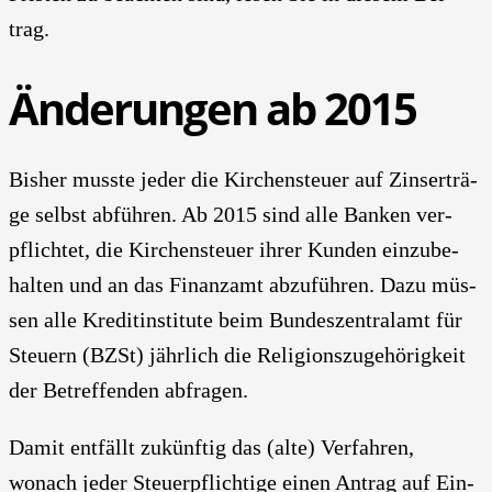
trag.
Ände­run­gen ab 2015
Bis­her muss­te jeder die Kir­chen­steu­er auf Zins­er­trä­
ge selbst abfüh­ren. Ab 2015 sind alle Ban­ken ver­
pflich­tet, die Kir­chen­steu­er ihrer Kun­den ein­zu­be­
hal­ten und an das Finanz­amt abzu­füh­ren. Dazu müs­
sen alle Kre­dit­in­sti­tu­te beim Bun­des­zen­tral­amt für
Steu­ern (BZSt) jähr­lich die Reli­gi­ons­zu­ge­hö­rig­keit
der Betref­fen­den abfra­gen.
Damit ent­fällt zukünf­tig das (alte) Ver­fah­ren,
wonach jeder Steu­er­pflich­ti­ge einen Antrag auf Ein­