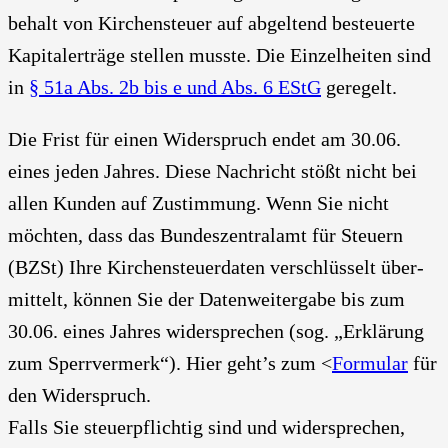
be­halt von Kir­chen­steu­er auf abgel­tend besteu­er­te
Kapi­tal­erträ­ge stel­len muss­te. Die Ein­zel­hei­ten sind
in
§ 51a Abs. 2b bis e und Abs. 6 EStG
gere­gelt.
Die Frist für einen Wider­spruch endet am 30.06.
eines jeden Jah­res. Die­se Nach­richt stößt nicht bei
allen Kun­den auf Zustim­mung. Wenn Sie nicht
möch­ten, dass das Bun­des­zen­tral­amt für Steu­ern
(BZSt) Ihre Kir­chen­steu­er­da­ten ver­schlüs­selt über­
mit­telt, kön­nen Sie der Daten­wei­ter­ga­be bis zum
30.06. eines Jah­res wider­spre­chen (sog. „Erklä­rung
zum Sperr­ver­merk“). Hier geht’s zum <
For­mu­lar
für
den Wider­spruch.
Falls Sie steu­er­pflich­tig sind und wider­spre­chen,