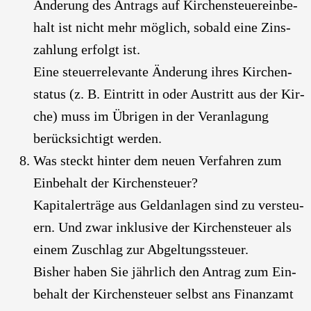
Ände­rung des Antrags auf Kir­chen­steu­er­ein­be­
halt ist nicht mehr mög­lich, sobald eine Zins­
zah­lung erfolgt ist.
Eine steu­er­re­le­van­te Ände­rung ihres Kir­chen­
sta­tus (z. B. Ein­tritt in oder Aus­tritt aus der Kir­
che) muss im Übri­gen in der Ver­an­la­gung
berück­sich­tigt wer­den.
Was steckt hin­ter dem neu­en Ver­fah­ren zum
Ein­be­halt der Kir­chen­steu­er?
Kapi­tal­erträ­ge aus Geld­an­la­gen sind zu ver­steu­
ern. Und zwar inklu­si­ve der Kir­chen­steu­er als
einem Zuschlag zur Abgel­tungs­steu­er.
Bis­her haben Sie jähr­lich den Antrag zum Ein­
be­halt der Kir­chen­steu­er selbst ans Finanz­amt