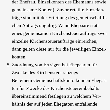
der Ehe­frau, Ein­zel­kon­ten des Ehe­manns sowie
gemein­sa­me Kon­ten). Zuvor erteil­te Ein­zel­an­
trä­ge sind mit der Ertei­lung des gemein­schaft­li­
chen Antrags ungül­tig. Wenn Ehe­paa­re statt
eines gemein­sa­men Kir­chen­steu­er­auf­trags zwei
ein­zel­ne Kir­chen­steu­er­auf­trä­ge ein­rei­chen,
dann gel­ten die­se nur für die jewei­li­gen Ein­zel­
kon­ten.
Zuord­nung von Erträ­gen bei Ehe­paa­ren für
Zwe­cke des Kir­chen­steu­er­ab­zugs
Bei einem Gemein­schafts­kon­to kön­nen Ehe­gat­
ten für Zwe­cke des Kir­chen­steu­er­ein­be­halts
über­ein­stim­mend fest­le­gen zu wel­chem Ver­
hält­nis der auf jeden Ehe­gat­ten ent­fal­len­de