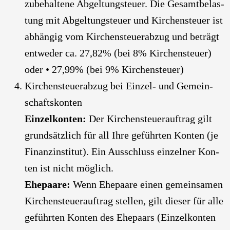
zu­be­hal­te­ne Abgel­tung­s­teu­er. Die Gesamt­be­las­
tung mit Abgel­tung­s­teu­er und Kir­chen­steu­er ist
abhän­gig vom Kir­chen­steu­er­ab­zug und beträgt
ent­we­der ca. 27,82% (bei 8% Kir­chen­steu­er)
oder • 27,99% (bei 9% Kir­chen­steu­er)
Kir­chen­steu­er­ab­zug bei Ein­zel- und Gemein­
schafts­kon­ten
Ein­zel­kon­ten:
Der Kir­chen­steu­er­auf­trag gilt
grund­sätz­lich für all Ihre geführ­ten Kon­ten (je
Finanz­in­sti­tut). Ein Aus­schluss ein­zel­ner Kon­
ten ist nicht mög­lich.
Ehe­paa­re:
Wenn Ehe­paa­re einen gemein­sa­men
Kir­chen­steu­er­auf­trag stel­len, gilt die­ser für alle
geführ­ten Kon­ten des Ehe­paars (Ein­zel­kon­ten