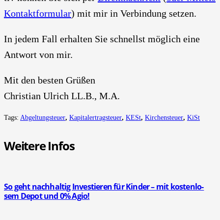
Kon­takt­for­mu­lar
) mit mir in Ver­bin­dung set­zen.
In jedem Fall erhal­ten Sie schnellst mög­lich eine
Ant­wort von mir.
Mit den bes­ten Grü­ßen
Chris­ti­an Ulrich LL.B., M.A.
Tags:
Abgeltungsteuer
,
Kapitalertragsteuer
,
KESt
,
Kirchensteuer
,
KiSt
Wei­te­re Infos
So geht nach­hal­tig Inves­tie­ren für Kin­der – mit kos­ten­lo­
sem Depot und 0% Agio!