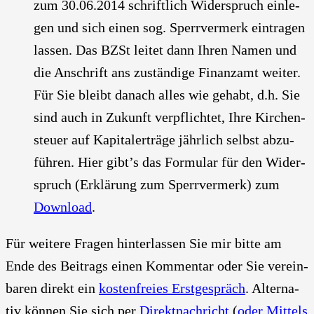
zum 30.06.2014 schrift­lich Wider­spruch ein­le­
gen und sich einen sog. Sperr­ver­merk ein­tra­gen
las­sen. Das BZSt lei­tet dann Ihren Namen und
die Anschrift ans zustän­di­ge Finanz­amt wei­ter.
Für Sie bleibt danach alles wie gehabt, d.h. Sie
sind auch in Zukunft ver­pflich­tet, Ihre Kir­chen­
steu­er auf Kapi­tal­erträ­ge jähr­lich selbst abzu­
füh­ren. Hier gibt’s das For­mu­lar für den Wider­
spruch (Erklä­rung zum Sperr­ver­merk) zum
Down­load
.
Für wei­te­re Fra­gen hin­ter­las­sen Sie mir bit­te am
Ende des Bei­trags einen Kom­men­tar oder Sie ver­ein­
ba­ren direkt ein
kos­ten­frei­es Erst­ge­spräch
. Alter­na­
tiv kön­nen Sie sich per
Direkt­nach­richt
(
oder Mit­tels