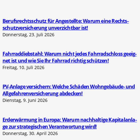
Berufs­rechts­schutz für Ange­stell­te: War­um eine Rechts­
schutz­ver­si­che­rung unver­zicht­bar ist!
Donnerstag, 23. Juli 2026
Fahr­rad­dieb­stahl: War­um nicht jedes Fahr­rad­schloss geeig­
net ist und wie Sie Ihr Fahr­rad rich­tig schüt­zen!
Freitag, 10. Juli 2026
PV-Anla­ge ver­si­chern: Wel­che Schä­den Wohn­ge­bäu­de- und
All­ge­fah­ren­ver­si­che­rung abde­cken!
Dienstag, 9. Juni 2026
Erd­er­wär­mung in Euro­pa: War­um nach­hal­ti­ge Kapi­tal­an­la­
ge zur stra­te­gi­schen Ver­ant­wor­tung wird!
Donnerstag, 30. April 2026