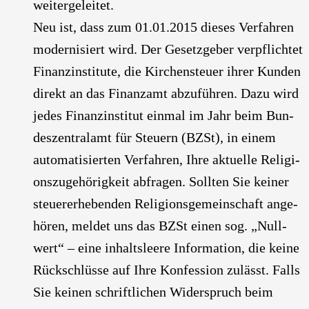
wei­ter­ge­lei­tet.
Neu ist, dass zum 01.01.2015 die­ses Ver­fah­ren
moder­ni­siert wird. Der Gesetz­ge­ber ver­pflich­tet
Finanz­in­sti­tu­te, die Kir­chen­steu­er ihrer Kun­den
direkt an das Finanz­amt abzu­füh­ren. Dazu wird
jedes Finanz­in­sti­tut ein­mal im Jahr beim Bun­
des­zen­tral­amt für Steu­ern (BZSt), in einem
auto­ma­ti­sier­ten Ver­fah­ren, Ihre aktu­el­le Reli­gi­
ons­zu­ge­hö­rig­keit abfra­gen. Soll­ten Sie kei­ner
steu­er­erhe­ben­den Reli­gi­ons­ge­mein­schaft ange­
hö­ren, mel­det uns das BZSt einen sog. „Null­
wert“ – eine inhalts­lee­re Infor­ma­ti­on, die kei­ne
Rück­schlüs­se auf Ihre Kon­fes­si­on zulässt. Falls
Sie kei­nen schrift­li­chen Wider­spruch beim