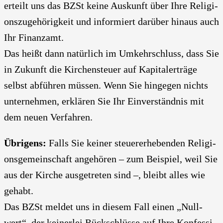
erteilt uns das BZSt kei­ne Aus­kunft über Ihre Reli­gi­
ons­zu­ge­hö­rig­keit und infor­miert dar­über hin­aus auch
Ihr Finanz­amt.
Das heißt dann natür­lich im Umkehr­schluss, dass Sie
in Zukunft die Kir­chen­steu­er auf Kapi­tal­erträ­ge
selbst abfüh­ren müs­sen. Wenn Sie hin­ge­gen nichts
unter­neh­men, erklä­ren Sie Ihr Ein­ver­ständ­nis mit
dem neu­en Ver­fah­ren.
Übri­gens:
Falls Sie kei­ner steu­er­erhe­ben­den Reli­gi­
ons­ge­mein­schaft ange­hö­ren – zum Bei­spiel, weil Sie
aus der Kir­che aus­ge­tre­ten sind –, bleibt alles wie
gehabt.
Das BZSt mel­det uns in die­sem Fall einen „Null­
wert“, der kei­ner­lei Rück­schlüs­se auf Ihre Kon­fes­si­