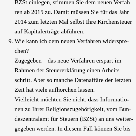
BZSt ein­le­gen, stim­men Sie dem neu­en Ver­fah­
ren ab 2015 zu. Damit müs­sen Sie für das Jahr
2014 zum letz­ten Mal selbst Ihre Kir­chen­steu­er
auf Kapi­tal­erträ­ge abfüh­ren.
Wie kann ich dem neu­en Ver­fah­ren wider­spre­
chen?
Zuge­ge­ben – das neue Ver­fah­ren erspart im
Rah­men der Steu­er­erklä­rung einen Arbeits­
schritt. Aber so man­che Daten­af­fä­re der letz­ten
Zeit hat vie­le auf­hor­chen las­sen.
Viel­leicht möch­ten Sie nicht, dass Infor­ma­tio­
nen zu Ihrer Reli­gi­ons­zu­ge­hö­rig­keit, vom Bun­
des­zen­tral­amt für Steu­ern (BZSt) an uns wei­ter­
ge­ge­ben wer­den. In die­sem Fall kön­nen Sie bis