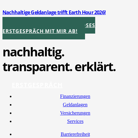
Nach­hal­ti­ge Geld­an­la­ge trifft Earth Hour 2026!
Donnerstag, 26. März 2026
STIMMEN SIE IHR KOSTENLOSES
ERSTGESPRÄCH MIT MIR AB!
nachhaltig.
transparent. erklärt.
ERSTGESPRÄCH
Finan­zie­run­gen
Geld­an­la­gen
Ver­si­che­run­gen
Ser­vices
Bar­rie­re­frei­heit