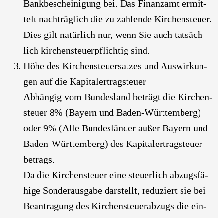
Bank­be­schei­ni­gung bei. Das Finanz­amt ermit­
telt nach­träg­lich die zu zah­len­de Kir­chen­steu­er.
Dies gilt natür­lich nur, wenn Sie auch tat­säch­
lich kir­chen­steu­er­pflich­tig sind.
Höhe des Kir­chen­steu­er­sat­zes und Aus­wir­kun­
gen auf die Kapi­tal­ertrag­steu­er
Abhän­gig vom Bun­des­land beträgt die Kir­chen­
steu­er 8% (Bay­ern und Baden-Würt­tem­berg)
oder 9% (Alle Bun­des­län­der außer Bay­ern und
Baden-Würt­tem­berg) des Kapi­tal­ertrag­steu­er­
be­trags.
Da die Kir­chen­steu­er eine steu­er­lich abzugs­fä­
hi­ge Son­der­aus­ga­be dar­stellt, redu­ziert sie bei
Bean­tra­gung des Kir­chen­steu­er­ab­zugs die ein­