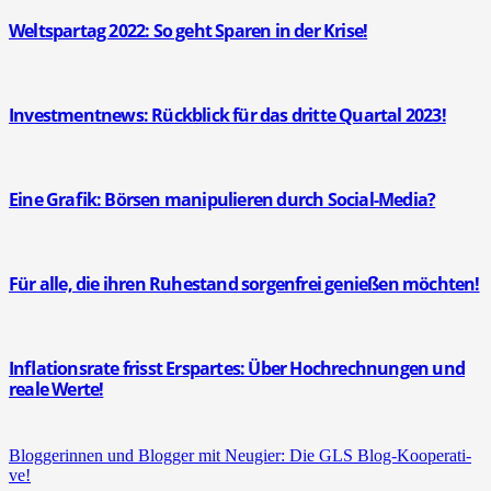
Welt­spar­tag 2022: So geht Spa­ren in der Kri­se!
Invest­ment­news: Rück­blick für das drit­te Quar­tal 2023!
Eine Gra­fik: Bör­sen mani­pu­lie­ren durch Social-Media?
Für alle, die ihren Ruhe­stand sor­gen­frei genie­ßen möch­ten!
Infla­ti­ons­ra­te frisst Erspar­tes: Über Hoch­rech­nun­gen und
rea­le Wer­te!
Blog­ge­rin­nen und Blog­ger mit Neu­gier: Die GLS Blog-Koope­ra­ti­
ve!