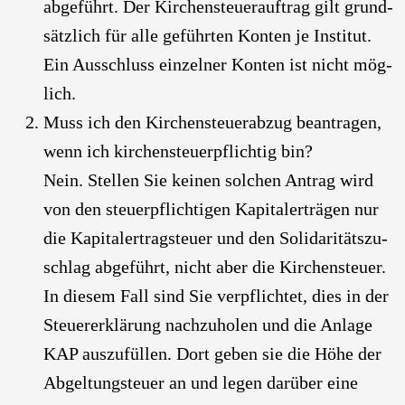
abge­führt. Der Kir­chen­steu­er­auf­trag gilt grund­
sätz­lich für alle geführ­ten Kon­ten je Insti­tut.
Ein Aus­schluss ein­zel­ner Kon­ten ist nicht mög­
lich.
Muss ich den Kir­chen­steu­er­ab­zug bean­tra­gen,
wenn ich kir­chen­steu­er­pflich­tig bin?
Nein. Stel­len Sie kei­nen sol­chen Antrag wird
von den steu­er­pflich­ti­gen Kapi­tal­erträ­gen nur
die Kapi­tal­ertrag­steu­er und den Soli­da­ri­täts­zu­
schlag abge­führt, nicht aber die Kir­chen­steu­er.
In die­sem Fall sind Sie ver­pflich­tet, dies in der
Steu­er­erklä­rung nach­zu­ho­len und die Anla­ge
KAP aus­zu­fül­len. Dort geben sie die Höhe der
Abgel­tung­s­teu­er an und legen dar­über eine