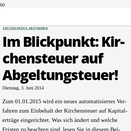
GELDANLAGEN
ERSTGESPRÄCH ABSTIMMEN
Im Blick­punkt: Kir­
chen­steu­er auf
Abgel­tung­s­teu­er!
Dienstag, 3. Juni 2014
Zum 01.01.2015 wird ein neu­es auto­ma­ti­sier­tes Ver­
fah­ren zum Ein­be­halt der Kir­chen­steu­er auf Kapi­tal­
erträ­ge ein­ge­rich­tet. Was sich ändert und wel­che
Fris­ten zu beach­ten sind, lesen Sie in die­sem Bei­