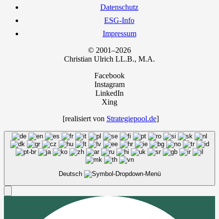
Daten­schutz
ESG-Info
Impres­sum
© 2001–2026
Chris­ti­an Ulrich LL.B., M.A.
Facebook
Instagram
LinkedIn
Xing
[rea­li­siert von
Strategiepool.de
]
Deutsch