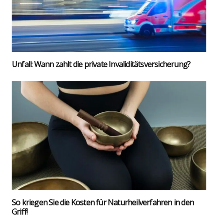
Unfall: Wann zahlt die pri­va­te Inva­li­di­täts­ver­si­che­rung?
So krie­gen Sie die Kos­ten für Natur­heil­ver­fah­ren in den
Griff!