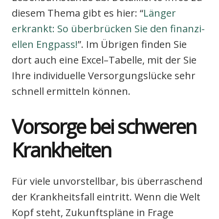
die­sem The­ma gibt es hier: “
Län­ger
erkrankt: So über­brü­cken Sie den finan­zi­
el­len Eng­pass!
”. Im Übri­gen fin­den Sie
dort auch eine Excel–Tabelle, mit der Sie
Ihre indi­vi­du­el­le Ver­sor­gungs­lü­cke sehr
schnell ermit­teln kön­nen.
Vor­sor­ge bei schwe­ren
Krank­hei­ten
Für vie­le unvor­stell­bar, bis über­ra­schend
der Krank­heits­fall ein­tritt. Wenn die Welt
Kopf steht, Zukunfts­plä­ne in Fra­ge