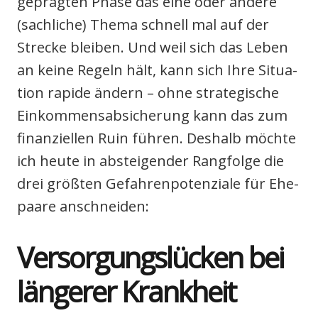
gepräg­ten Pha­se das eine oder ande­re
(sach­li­che) The­ma schnell mal auf der
Stre­cke blei­ben. Und weil sich das Leben
an kei­ne Regeln hält, kann sich Ihre Situa­
ti­on rapi­de ändern – ohne stra­te­gi­sche
Ein­kom­mens­ab­si­che­rung kann das zum
finan­zi­el­len Ruin füh­ren. Des­halb möch­te
ich heu­te in abstei­gen­der Rang­fol­ge die
drei größ­ten Gefah­ren­po­ten­zia­le für Ehe­
paa­re anschnei­den:
Ver­sor­gungs­lü­cken bei
län­ge­rer Krank­heit