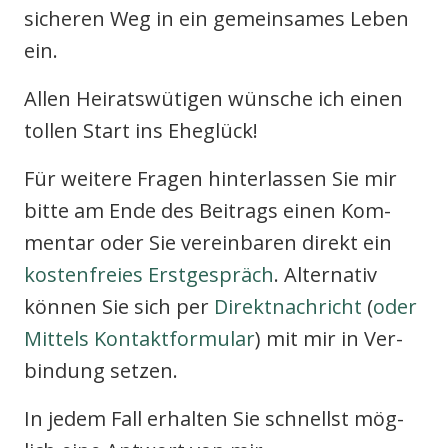
siche­ren Weg in ein gemein­sa­mes Leben
ein.
Allen Hei­rats­wü­ti­gen wün­sche ich einen
tol­len Start ins Ehe­glück!
Für wei­te­re Fra­gen hin­ter­las­sen Sie mir
bit­te am Ende des Bei­trags einen Kom­
men­tar oder Sie ver­ein­ba­ren direkt ein
kos­ten­frei­es Erst­ge­spräch
. Alter­na­tiv
kön­nen Sie sich per
Direkt­nach­richt
(
oder
Mit­tels Kon­takt­for­mu­lar
) mit mir in Ver­
bin­dung set­zen.
In jedem Fall erhal­ten Sie schnellst mög­