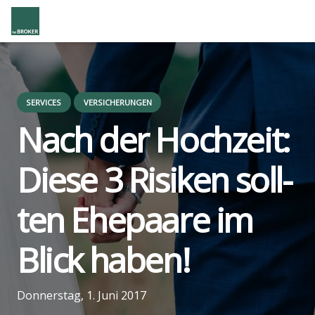
SERVICES
VERSICHERUNGEN
Nach der Hoch­zeit:
Die­se 3 Risi­ken soll­
ten Ehe­paa­re im
Blick haben!
us
Donnerstag, 1. Juni 2017