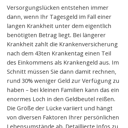
Ver­sor­gungs­lü­cken ent­ste­hen immer
dann, wenn Ihr Tages­geld im Fall einer
lan­gen Krank­heit unter dem eigent­lich
benö­tig­ten Betrag liegt. Bei län­ge­rer
Krank­heit zahlt die Kran­ken­ver­si­che­rung
nach dem 43ten Kran­ken­tag einen Teil
des Ein­kom­mens als Kran­ken­geld aus. Im
Schnitt müs­sen Sie dann damit rech­nen,
rund 30% weni­ger Geld zur Ver­fü­gung zu
haben – bei klei­nen Fami­li­en kann das ein
enor­mes Loch in den Geld­beu­tel rei­ßen.
Die Grö­ße der Lücke vari­iert und hängt
von diver­sen Fak­to­ren Ihrer per­sön­li­chen
Lebens­um­stän­de ab. Detail­lier­te Infos zu