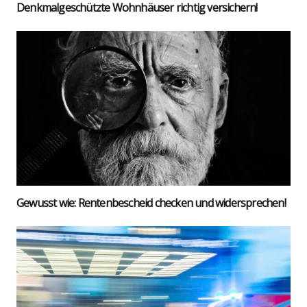
Denk­mal­ge­schütz­te Wohn­häu­ser rich­tig ver­si­chern!
Gewusst wie: Ren­ten­be­scheid che­cken und wider­spre­chen!