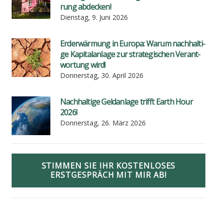
rung abde­cken!
Dienstag, 9. Juni 2026
Erd­er­wär­mung in Euro­pa: War­um nach­hal­ti­
ge Kapi­tal­an­la­ge zur stra­te­gi­schen Ver­ant­
wor­tung wird!
Donnerstag, 30. April 2026
Nach­hal­ti­ge Geld­an­la­ge trifft Earth Hour
2026!
Donnerstag, 26. März 2026
STIMMEN SIE IHR KOSTENLOSES
ERSTGESPRÄCH MIT MIR AB!