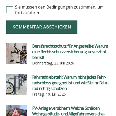
Sie müssen den Bedingungen zustimmen, um
fortzufahren.
KOMMENTAR ABSCHICKEN
Berufs­rechts­schutz für Ange­stell­te: War­um
eine Rechts­schutz­ver­si­che­rung unver­zicht­
bar ist!
Donnerstag, 23. Juli 2026
Fahr­rad­dieb­stahl: War­um nicht jedes Fahr­
rad­schloss geeig­net ist und wie Sie Ihr Fahr­
rad rich­tig schüt­zen!
Freitag, 10. Juli 2026
PV-Anla­ge ver­si­chern: Wel­che Schä­den
Wohn­ge­bäu­de- und All­ge­fah­ren­ver­si­che­