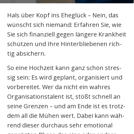
Hals über Kopf ins Ehe­glück – Nein, das
wünscht sich nie­mand: Erfah­ren Sie, wie
Sie sich finan­zi­ell gegen län­ge­re Krank­heit
odus
schüt­zen und Ihre Hin­ter­blie­be­nen rich­
tig absi­chern.
So eine Hoch­zeit kann ganz schön stres­
sig sein: Es wird geplant, orga­ni­siert und
dus
vor­be­rei­tet. Wer da nicht ein wah­res
Orga­ni­sa­ti­ons­ta­lent ist, stößt schnell an
sei­ne Gren­zen – und am Ende ist es trotz­
dem all die Mühen wert. Dabei kann wäh­
rend die­ser durch­aus sehr emo­tio­nal