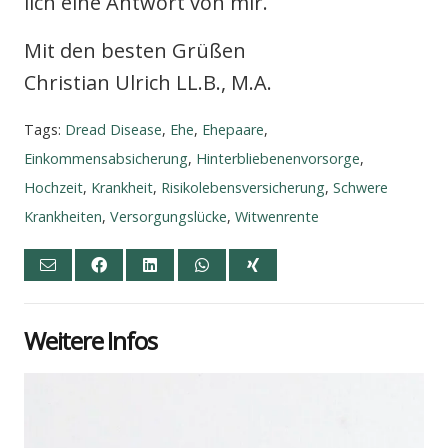
lich eine Ant­wort von mir.
Mit den bes­ten Grü­ßen
Chris­ti­an Ulrich LL.B., M.A.
Tags:
Dread Disease
,
Ehe
,
Ehepaare
,
Einkommensabsicherung
,
Hinterbliebenenvorsorge
,
Hochzeit
,
Krankheit
,
Risikolebensversicherung
,
Schwere
Krankheiten
,
Versorgungslücke
,
Witwenrente
Wei­te­re Infos