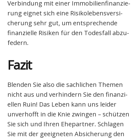
Ver­bin­dung mit einer Immo­bi­li­en­fi­nan­zie­
rung eig­net sich eine Risi­ko­le­bens­ver­si­
che­rung sehr gut, um ent­spre­chen­de
finan­zi­el­le Risi­ken für den Todes­fall abzu­
fe­dern.
Fazit
Blen­den Sie also die sach­li­chen The­men
nicht aus und ver­hin­dern Sie den finan­zi­
el­len Ruin! Das Leben kann uns lei­der
unver­hofft in die Knie zwin­gen – schüt­zen
Sie sich und Ihren Ehe­part­ner. Schla­gen
Sie mit der geeig­ne­ten Absi­che­rung den