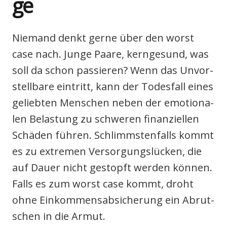
ge
Nie­mand denkt ger­ne über den worst
case nach. Jun­ge Paa­re, kern­ge­sund, was
soll da schon pas­sie­ren? Wenn das Unvor­
stell­ba­re ein­tritt, kann der Todes­fall eines
gelieb­ten Men­schen neben der emo­tio­na­
len Belas­tung zu schwe­ren finan­zi­el­len
Schä­den füh­ren. Schlimms­ten­falls kommt
es zu extre­men Ver­sor­gungs­lü­cken, die
auf Dau­er nicht gestopft wer­den kön­nen.
Falls es zum worst case kommt, droht
ohne Ein­kom­mens­ab­si­che­rung ein Abrut­
schen in die Armut.