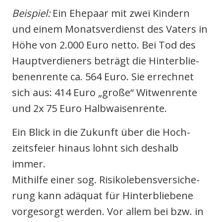
Bei­spiel:
Ein Ehe­paar mit zwei Kin­dern
und einem Monats­ver­dienst des Vaters in
Höhe von 2.000 Euro net­to. Bei Tod des
Haupt­ver­die­ners beträgt die Hin­ter­blie­
be­nen­ren­te ca. 564 Euro. Sie errech­net
sich aus: 414 Euro „gro­ße“ Wit­wen­ren­te
und 2x 75 Euro Halb­wai­sen­ren­te.
Ein Blick in die Zukunft über die Hoch­
zeits­fei­er hin­aus lohnt sich des­halb
immer.
Mit­hil­fe einer sog. Risi­ko­le­bens­ver­si­che­
rung kann adäquat für Hin­ter­blie­be­ne
vor­ge­sorgt wer­den. Vor allem bei bzw. in