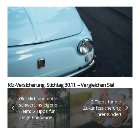
Kfz-Ver­si­che­rung, Stich­tag 30.11. – Ver­glei­chen Sie!
Glück­lich und unbe­
2 Tipps für die
schwert ins eige­ne
Zukunfts­si­che­rung
Heim: 5 Tipps für
Ihrer Kin­der!
jun­ge Ehe­paa­re!