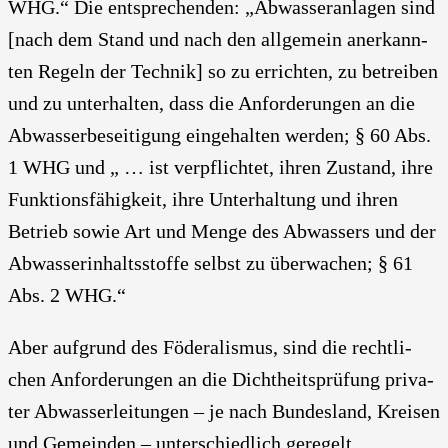
WHG.“ Die ent­spre­chen­den: „Abwas­ser­an­la­gen sind
[nach dem Stand und nach den all­ge­mein aner­kann­
ten Regeln der Tech­nik] so zu errich­ten, zu betrei­ben
und zu unter­hal­ten, dass die Anfor­de­run­gen an die
Abwas­ser­be­sei­ti­gung ein­ge­hal­ten wer­den; § 60 Abs.
1 WHG und „ … ist ver­pflich­tet, ihren Zustand, ihre
Funk­ti­ons­fä­hig­keit, ihre Unter­hal­tung und ihren
Betrieb sowie Art und Men­ge des Abwas­sers und der
Abwas­ser­in­halts­stof­fe selbst zu über­wa­chen; § 61
Abs. 2 WHG.“
Aber auf­grund des Föde­ra­lis­mus, sind die recht­li­
chen Anfor­de­run­gen an die Dicht­heits­prü­fung pri­va­
ter Abwas­ser­lei­tun­gen – je nach Bun­des­land, Krei­sen
und Gemein­den – unter­schied­lich gere­gelt.