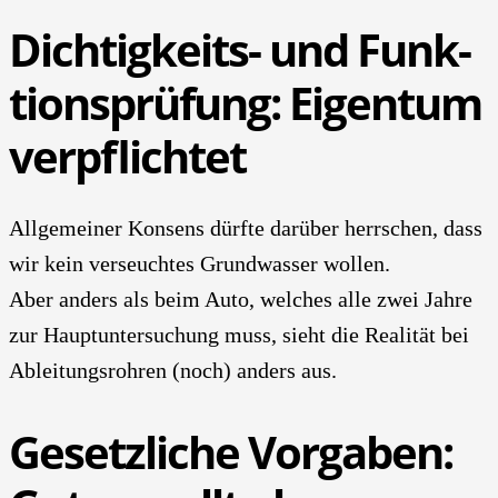
Dich­tig­keits- und Funk­
ti­ons­prü­fung: Eigen­tum
ver­pflich­tet
All­ge­mei­ner Kon­sens dürf­te dar­über herr­schen, dass
wir kein ver­seuch­tes Grund­was­ser wol­len.
Aber anders als beim Auto, wel­ches alle zwei Jah­re
zur Haupt­un­ter­su­chung muss, sieht die Rea­li­tät bei
Ablei­tungs­roh­ren (noch) anders aus.
Gesetz­li­che Vor­ga­ben: