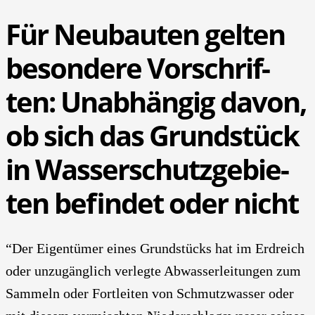
Für Neu­bau­ten gel­ten
beson­de­re Vor­schrif­
ten: Unab­hän­gig davon,
ob sich das Grund­stück
in Was­ser­schutz­ge­bie­
ten befin­det oder nicht
“Der Eigen­tü­mer eines Grund­stücks hat im Erd­reich
oder unzu­gäng­lich ver­leg­te Abwas­ser­lei­tun­gen zum
Sam­meln oder Fort­lei­ten von Schmutz­was­ser oder