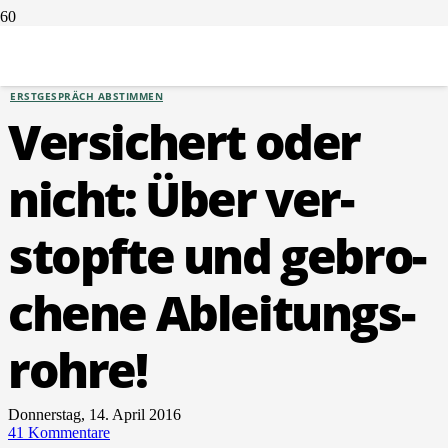
VERSICHERUNGEN
ERSTGESPRÄCH ABSTIMMEN
Ver­si­chert oder
nicht: Über ver­
stopf­te und gebro­
che­ne Ablei­tungs­
roh­re!
Donnerstag, 14. April 2016
41
Kommentare