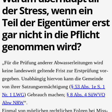
der Stress, wenn ein
Teil der Eigen­tü­mer erst
gar nicht in die Pflicht
genom­men wird?
„Für die Prü­fung ande­rer Abwas­ser­lei­tun­gen wird
kei­ne lan­des­weit gel­ten­de Frist zur Erst­prü­fung vor­
ge­ge­ben. Unab­hän­gig hier­von kann die Gemein­de
von ihrer Sat­zungs­er­mäch­ti­gung (
§ 53 Abs. 1e S. 1
Nr. 1 LWG
) Gebrauch machen;
§ 8 Abs. 4 SüW­VO
Abw NRW
“.
Ein­mal von mög­li­chen recht­li­chen Fol­gen bei Miss­