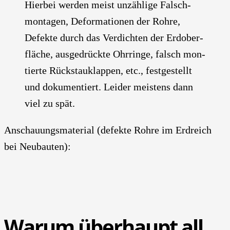
Hier­bei wer­den meist unzäh­li­ge Falsch­
mon­ta­gen, Defor­ma­tio­nen der Roh­re,
Defek­te durch das Ver­dich­ten der Erd­ober­
flä­che, aus­ge­drück­te Ohr­rin­ge, falsch mon­
tier­te Rück­stau­klap­pen, etc., fest­ge­stellt
und doku­men­tiert. Lei­der meis­tens dann
viel zu spät.
Anschau­ungs­ma­te­ri­al (defek­te Roh­re im Erd­reich
bei Neu­bau­ten):
War­um über­haupt all