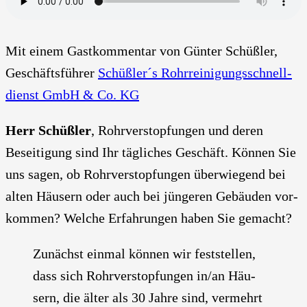
Mit einem Gast­kom­men­tar von Gün­ter Schüß­ler,
Geschäfts­füh­rer
Schüßler´s Rohr­rei­ni­gungs­schnell­
dienst GmbH & Co. KG
Herr Schüß­ler
, Rohr­ver­stop­fun­gen und deren
Besei­ti­gung sind Ihr täg­li­ches Geschäft. Kön­nen Sie
uns sagen, ob Rohr­ver­stop­fun­gen über­wie­gend bei
alten Häu­sern oder auch bei jün­ge­ren Gebäu­den vor­
kom­men? Wel­che Erfah­run­gen haben Sie gemacht?
Zunächst ein­mal kön­nen wir fest­stel­len,
dass sich Rohr­ver­stop­fun­gen in/an Häu­
sern, die älter als 30 Jah­re sind, ver­mehrt