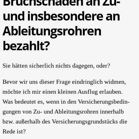
Bruch­schä­den an Zu-
und ins­be­son­de­re an
Ablei­tungs­roh­ren
bezahlt?
Sie hät­ten sicher­lich nichts dage­gen, oder?
Bevor wir uns die­ser Fra­ge ein­dring­lich wid­men,
möch­te ich mir einen klei­nen Aus­flug erlau­ben.
Was bedeu­tet es, wenn in den Ver­si­che­rungs­be­din­
gun­gen von Zu- und Ablei­tungs­roh­ren inner­halb
bzw. außer­halb des Ver­si­che­rungs­grund­stücks die
Rede ist?