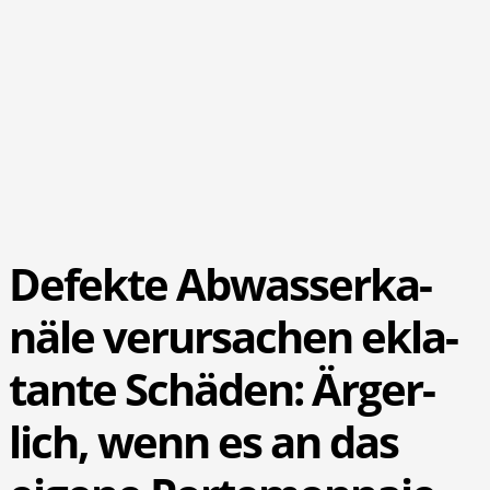
Defek­te Abwas­ser­ka­
nä­le ver­ur­sa­chen ekla­
tan­te Schä­den: Ärger­
lich, wenn es an das