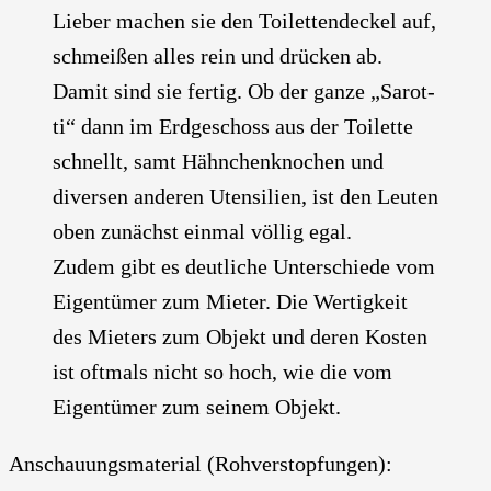
Lie­ber machen sie den Toi­let­ten­de­ckel auf,
schmei­ßen alles rein und drü­cken ab.
Damit sind sie fer­tig. Ob der gan­ze „Sarot­
ti“ dann im Erd­ge­schoss aus der Toi­let­te
schnellt, samt Hähn­chen­kno­chen und
diver­sen ande­ren Uten­si­li­en, ist den Leu­ten
oben zunächst ein­mal völ­lig egal.
Zudem gibt es deut­li­che Unter­schie­de vom
Eigen­tü­mer zum Mie­ter. Die Wer­tig­keit
des Mie­ters zum Objekt und deren Kos­ten
ist oft­mals nicht so hoch, wie die vom
Eigen­tü­mer zum sei­nem Objekt.
Anschau­ungs­ma­te­ri­al (Roh­ver­stop­fun­gen):