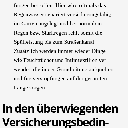
fun­gen betrof­fen. Hier wird oft­mals das
Regen­was­ser sepa­riert ver­si­cke­rungs­fä­hig
im Gar­ten ange­legt und bei nor­ma­lem
Regen bzw. Stark­re­gen fehlt somit die
Spüll­eis­tung bis zum Stra­ßen­ka­nal.
Zusätz­lich wer­den immer wie­der Din­ge
wie Feucht­tü­cher und Intim­tex­ti­li­en ver­
wen­det, die in der Grund­lei­tung auf­quel­len
und für Ver­stop­fun­gen auf der gesam­ten
Län­ge sor­gen.
In den über­wie­gen­den
Ver­si­che­rungs­be­din­