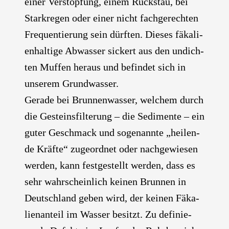
einer Ver­stop­fung, einem Rück­stau, bei
Stark­re­gen oder einer nicht fach­ge­rech­ten
Fre­quen­tie­rung sein dürf­ten. Die­ses fäka­li­
en­hal­ti­ge Abwas­ser sickert aus den undich­
ten Muf­fen her­aus und befin­det sich in
unse­rem Grund­was­ser.
Gera­de bei Brun­nen­was­ser, wel­chem durch
die Gesteins­fil­te­rung – die Sedi­men­te – ein
guter Geschmack und soge­nann­te „hei­len­
de Kräf­te“ zuge­ord­net oder nach­ge­wie­sen
wer­den, kann fest­ge­stellt wer­den, dass es
sehr wahr­schein­lich kei­nen Brun­nen in
Deutsch­land geben wird, der kei­nen Fäka­
li­en­an­teil im Was­ser besitzt. Zu defi­nie­