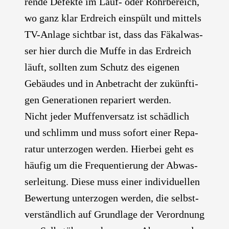
ren­de Defek­te im Lauf- oder Rohr­be­reich,
wo ganz klar Erd­reich ein­spült und mit­tels
TV-Anla­ge sicht­bar ist, dass das Fäkal­was­
ser hier durch die Muf­fe in das Erd­reich
läuft, soll­ten zum Schutz des eige­nen
Gebäu­des und in Anbe­tracht der zukünf­ti­
gen Gene­ra­tio­nen repa­riert wer­den.
Nicht jeder Muf­fen­ver­satz ist schäd­lich
und schlimm und muss sofort einer Repa­
ra­tur unter­zo­gen wer­den. Hier­bei geht es
häu­fig um die Fre­quen­tie­rung der Abwas­
ser­lei­tung. Die­se muss einer indi­vi­du­el­len
Bewer­tung unter­zo­gen wer­den, die selbst­
ver­ständ­lich auf Grund­la­ge der Ver­ord­nung