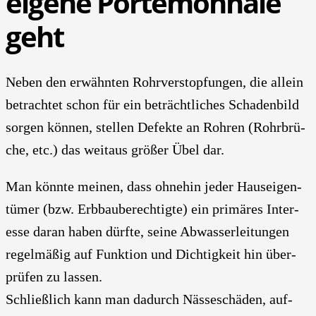
eige­ne Porte­mon­naie
geht
Neben den erwähn­ten Rohr­ver­stop­fun­gen, die allein
betrach­tet schon für ein beträcht­li­ches Scha­den­bild
sor­gen kön­nen, stel­len Defek­te an Roh­ren (Rohr­brü­
che, etc.) das weit­aus grö­ßer Übel dar.
Man könn­te mei­nen, dass ohne­hin jeder Haus­ei­gen­
tü­mer (bzw. Erb­bau­be­rech­tig­te) ein pri­mä­res Inter­
es­se dar­an haben dürf­te, sei­ne Abwas­ser­lei­tun­gen
regel­mä­ßig auf Funk­ti­on und Dich­tig­keit hin über­
prü­fen zu las­sen.
Schließ­lich kann man dadurch Näs­se­schä­den, auf­