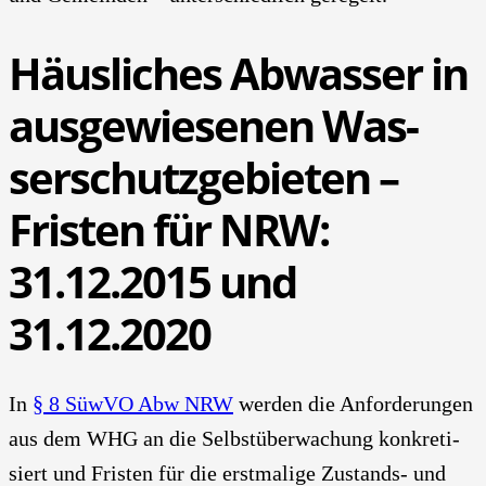
Häus­li­ches Abwas­ser in
aus­ge­wie­se­nen Was­
ser­schutz­ge­bie­ten –
Fris­ten für NRW:
31.12.2015 und
31.12.2020
In
§ 8 Süw­VO Abw NRW
wer­den die Anfor­de­run­gen
aus dem WHG an die Selbst­über­wa­chung kon­kre­ti­
siert und Fris­ten für die erst­ma­li­ge Zustands- und