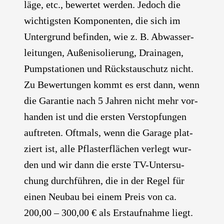
lä­ge, etc., bewer­tet wer­den. Jedoch die
wich­tigs­ten Kom­po­nen­ten, die sich im
Unter­grund befin­den, wie z. B. Abwas­ser­
lei­tun­gen, Außen­iso­lie­rung, Drai­na­gen,
Pump­sta­tio­nen und Rückstau­schutz nicht.
Zu Bewer­tun­gen kommt es erst dann, wenn
die Garan­tie nach 5 Jah­ren nicht mehr vor­
han­den ist und die ers­ten Ver­stop­fun­gen
auf­tre­ten. Oft­mals, wenn die Gara­ge plat­
ziert ist, alle Pflas­ter­flä­chen ver­legt wur­
den und wir dann die ers­te TV-Unter­su­
chung durch­füh­ren, die in der Regel für
einen Neu­bau bei einem Preis von ca.
200,00 – 300,00 € als Erst­auf­nah­me liegt.