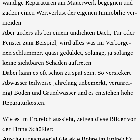
wän­di­ge Repa­ra­tu­ren am Mau­er­werk begeg­nen und
zudem einen Wert­ver­lust der eige­nen Immo­bi­lie ver­
mei­den.
Aber anders als bei einem undich­ten Dach, Tür oder
Fens­ter zum Bei­spiel, wird alles was im Ver­bor­ge­
nen schlum­mert qua­si gedul­det, solan­ge, ja solan­ge
kei­ne sicht­ba­ren Schä­den auf­tre­ten.
Dabei kann es oft schon zu spät sein. So ver­si­ckert
Abwas­ser teil­wei­se jah­re­lang unbe­merkt, ver­un­rei­
nigt Boden und Grund­was­ser und es ent­ste­hen hohe
Repa­ra­tur­kos­ten.
Wie es im Erd­reich aus­sieht, zei­gen die­se Bil­der von
der Fir­ma Schüß­ler:
Anschau­ungs­ma­te­ri­al (defek­te Roh­re im Erd­reich):