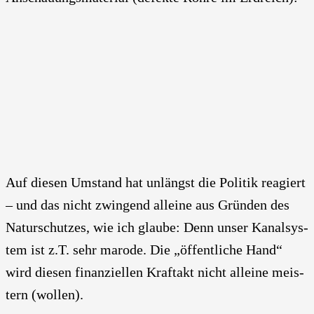
Auf die­sen Umstand hat unlängst die Poli­tik reagiert
– und das nicht zwin­gend allei­ne aus Grün­den des
Natur­schut­zes, wie ich glau­be: Denn unser Kanal­sys­
tem ist z.T. sehr maro­de. Die „öffent­li­che Hand“
wird die­sen finan­zi­el­len Kraft­akt nicht allei­ne meis­
tern (wol­len).