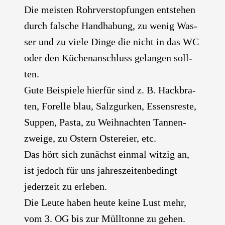
Die meis­ten Rohr­ver­stop­fun­gen ent­ste­hen
durch fal­sche Hand­ha­bung, zu wenig Was­
ser und zu vie­le Din­ge die nicht in das WC
oder den Küchen­an­schluss gelan­gen soll­
ten.
Gute Bei­spie­le hier­für sind z. B. Hack­bra­
ten, Forel­le blau, Salz­gur­ken, Essens­res­te,
Sup­pen, Pas­ta, zu Weih­nach­ten Tan­nen­
zwei­ge, zu Ostern Oster­ei­er, etc.
Das hört sich zunächst ein­mal wit­zig an,
ist jedoch für uns jah­res­zei­ten­be­dingt
jeder­zeit zu erle­ben.
Die Leu­te haben heu­te kei­ne Lust mehr,
vom 3. OG bis zur Müll­ton­ne zu gehen.