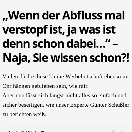
„Wenn der Abfluss mal
vers­topf ist, ja was ist
denn schon dabei…“ –
Naja, Sie wis­sen schon?!
Vie­len dürf­te die­se klei­ne Wer­be­bot­schaft eben­so im
Ohr hän­gen geblie­ben sein, wie mir.
Aber nun lässt sich längst nicht alles so ein­fach und
sicher besei­ti­gen, wie unser Exper­te Gün­ter Schüß­ler
zu berich­ten weiß.