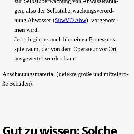
zur Selbst­über­wa­chung von Abwas­ser­an­la­
gen, also der Selbst­über­wa­chungs­ver­ord­
nung Abwas­ser (
Süw­VO Abw
), vor­ge­nom­
men wird.
Jedoch gibt es auch hier einen Ermes­sens­
spiel­raum, der von dem Ope­ra­teur vor Ort
aus­ge­wer­tet wer­den kann.
Anschau­ungs­ma­te­ri­al (defek­te gro­ße und mit­tel­gro­
ße Schä­den):
Gut zu wis­sen: Sol­che