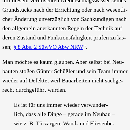
mit die­sem ver­misch­ten Nie­der­schlags­was­ser sei­nes
Grund­stücks nach der Errich­tung oder nach wesent­li­
cher Ände­rung unver­züg­lich von Sach­kun­di­gen nach
den all­ge­mein aner­kann­ten Regeln der Tech­nik auf
deren Zustand und Funk­ti­ons­fä­hig­keit prü­fen zu las­
sen;
§ 8 Abs. 2 Süw­VO Abw NRW
“.
Man möch­te es kaum glau­ben. Aber selbst bei Neu­
bau­ten sto­ßen Gün­ter Schüß­ler und sein Team immer
wie­der auf Defek­te, weil Bau­ar­bei­ten nicht sach­ge­
recht durch­ge­führt wur­den.
Es ist für uns immer wie­der ver­wun­der­
lich, dass alle Din­ge – gera­de im Neu­bau –
wie z. B. Türz­ar­gen, Wand- und Flie­sen­be­