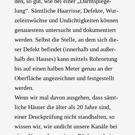
den, so gut, wie bei einer „Darm­spie­ge­
lung“. Sämt­li­che Haar­ris­se, Defek­te, Wur­
ze­lein­wüch­se und Undich­tig­kei­ten kön­nen
genau­es­tens unter­sucht und doku­men­tiert
wer­den. Selbst die Stel­le, an dem sich die­
ser Defekt befin­det (inner­halb und außer­
halb des Hau­ses) kann mit­tels Rohr­or­tung
bis auf einen hal­ben Meter genau an der
Ober­flä­che ange­zeich­net und fest­ge­stellt
wer­den.
Wenn wir mal davon aus­ge­hen, dass sämt­
li­che Häu­ser die älter als 20 Jah­re sind,
einer Druck­prü­fung nicht stand­hal­ten, so
wis­sen wir, wie undicht unse­re Kanä­le bei