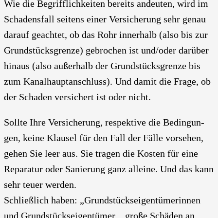
Wie die Begriff­lich­kei­ten bereits andeu­ten, wird im
Scha­dens­fall sei­tens einer Ver­si­che­rung sehr genau
dar­auf geach­tet, ob das Rohr inner­halb (also bis zur
Grund­stücks­gren­ze) gebro­chen ist und/oder dar­über
hin­aus (also außer­halb der Grund­stücks­gren­ze bis
zum Kanal­haupt­an­schluss). Und damit die Fra­ge, ob
der Scha­den ver­si­chert ist oder nicht.
Soll­te Ihre Ver­si­che­rung, respek­ti­ve die Bedin­gun­
gen, kei­ne Klau­sel für den Fall der Fäl­le vor­se­hen,
gehen Sie leer aus. Sie tra­gen die Kos­ten für eine
Repa­ra­tur oder Sanie­rung ganz allei­ne. Und das kann
sehr teu­er wer­den.
Schließ­lich haben: „Grund­stücks­ei­gen­tü­me­rin­nen
und Grund­stücks­ei­gen­tü­mer .. gro­ße Schä­den an