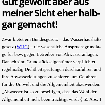
Gut gewollt aber aus
mei­ner Sicht eher halb­
gar gemacht!
Zwar bie­tet ein Bun­des­ge­setz – das Was­ser­haus­halts­
ge­setz (
WHG
) – die wesent­li­che Anspruchs­grund­la­
ge für bzw. gegen Betrei­ber von Abwas­ser­an­la­gen.
Danach sind Grund­stücks­ei­gen­tü­mer ver­pflich­tet,
regel­mä­ßig Dicht­heits­prü­fun­gen durch­zu­füh­ren und
ihre Abwas­ser­lei­tun­gen zu sanie­ren, um Gefah­ren
für die Umwelt und die All­ge­mein­heit abzu­wen­den:
„Abwas­ser ist so zu besei­ti­gen, dass das Wohl der
All­ge­mein­heit nicht beein­träch­tigt wird; § 55 Abs. 1