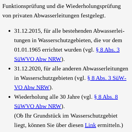
Funk­ti­ons­prü­fung und die Wie­der­ho­lungs­prü­fung
von pri­va­ten Abwas­ser­lei­tun­gen fest­ge­legt.
31.12.2015, für alle bestehen­den Abwas­ser­lei­
tun­gen in Was­ser­schutz­ge­bie­ten, die vor dem
01.01.1965 errich­tet wur­den (vgl.
§ 8 Abs. 3
SüW­VO Abw NRW
).
31.12.2020, für alle ande­ren Abwas­ser­lei­tun­gen
in Was­ser­schutz­ge­bie­ten (vgl.
§ 8 Abs. 3 SüW­
VO Abw NRW
).
Wie­der­ho­lung alle 30 Jah­re (vgl.
§ 8 Abs. 8
SüW­VO Abw NRW
).
(Ob Ihr Grund­stück im Was­ser­schutz­ge­biet
liegt, kön­nen Sie über die­sen
Link
ermit­teln.)