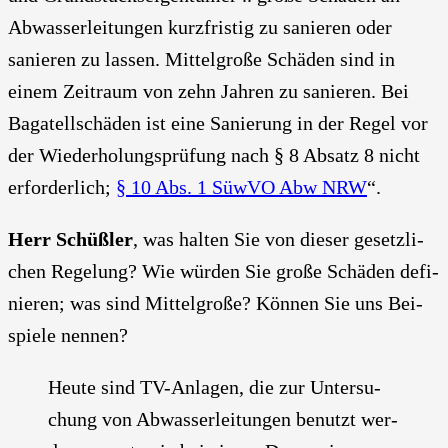
Abwas­ser­lei­tun­gen kurz­fris­tig zu sanie­ren oder
sanie­ren zu las­sen. Mit­tel­gro­ße Schä­den sind in
einem Zeit­raum von zehn Jah­ren zu sanie­ren. Bei
Baga­tell­schä­den ist eine Sanie­rung in der Regel vor
der Wie­der­ho­lungs­prü­fung nach § 8 Absatz 8 nicht
erfor­der­lich;
§ 10 Abs. 1 Süw­VO Abw NRW
“.
Herr Schüß­ler
, was hal­ten Sie von die­ser gesetz­li­
chen Rege­lung? Wie wür­den Sie gro­ße Schä­den defi­
nie­ren; was sind Mit­tel­gro­ße? Kön­nen Sie uns Bei­
spie­le nen­nen?
Heu­te sind TV-Anla­gen, die zur Unter­su­
chung von Abwas­ser­lei­tun­gen benutzt wer­