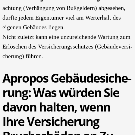
ach­tung (Ver­hän­gung von Buß­gel­dern) abge­se­hen,
dürf­te jedem Eigen­tü­mer viel am Wert­erhalt des
eige­nen Gebäu­des lie­gen.
Nicht zuletzt kann eine unzu­rei­chen­de War­tung zum
Erlö­schen des Ver­si­che­rungs­schut­zes (Gebäu­de­ver­si­
che­rung) füh­ren.
Apro­pos Gebäu­de­si­che­
rung: Was wür­den Sie
davon hal­ten, wenn
Ihre Ver­si­che­rung