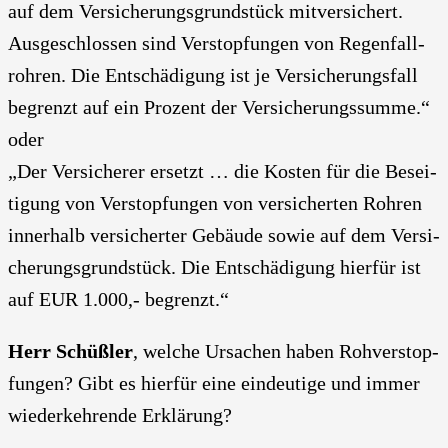
auf dem Ver­si­che­rungs­grund­stück mit­ver­si­chert.
Aus­ge­schlos­sen sind Ver­stop­fun­gen von Regen­fall­
roh­ren. Die Ent­schä­di­gung ist je Ver­si­che­rungs­fall
begrenzt auf ein Pro­zent der Ver­si­che­rungs­sum­me.“
oder
„Der Ver­si­che­rer ersetzt … die Kos­ten für die Besei­
ti­gung von Ver­stop­fun­gen von ver­si­cher­ten Roh­ren
inner­halb ver­si­cher­ter Gebäu­de sowie auf dem Ver­si­
che­rungs­grund­stück. Die Ent­schä­di­gung hier­für ist
auf EUR 1.000,- begrenzt.“
Herr Schüß­ler
, wel­che Ursa­chen haben Roh­ver­stop­
fun­gen? Gibt es hier­für eine ein­deu­ti­ge und immer
wie­der­keh­ren­de Erklä­rung?