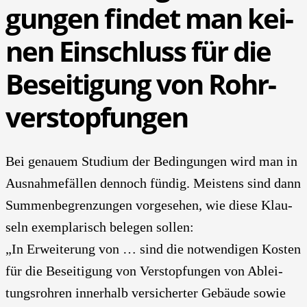
gun­gen fin­det man kei­
nen Ein­schluss für die
Besei­ti­gung von Rohr­
ver­stop­fun­gen
Bei genau­em Stu­di­um der Bedin­gun­gen wird man in
Aus­nah­me­fäl­len den­noch fün­dig. Meis­tens sind dann
Sum­men­be­gren­zun­gen vor­ge­se­hen, wie die­se Klau­
seln exem­pla­risch bele­gen sol­len:
„In Erwei­te­rung von … sind die not­wen­di­gen Kos­ten
für die Besei­ti­gung von Ver­stop­fun­gen von Ablei­
tungs­roh­ren inner­halb ver­si­cher­ter Gebäu­de sowie