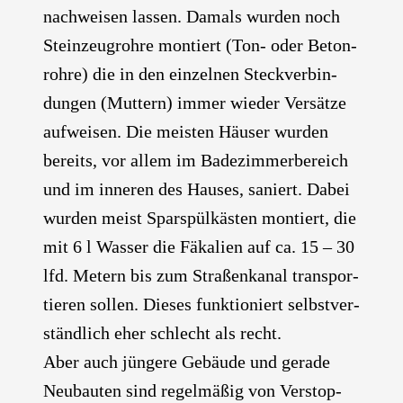
nach­wei­sen las­sen. Damals wur­den noch
Stein­zeug­roh­re mon­tiert (Ton- oder Beton­
roh­re) die in den ein­zel­nen Steck­ver­bin­
dun­gen (Mut­tern) immer wie­der Ver­sät­ze
auf­wei­sen. Die meis­ten Häu­ser wur­den
bereits, vor allem im Bade­zim­mer­be­reich
und im inne­ren des Hau­ses, saniert. Dabei
wur­den meist Spar­spül­käs­ten mon­tiert, die
mit 6 l Was­ser die Fäka­li­en auf ca. 15 – 30
lfd. Metern bis zum Stra­ßen­ka­nal trans­por­
tie­ren sol­len. Die­ses funk­tio­niert selbst­ver­
ständ­lich eher schlecht als recht.
Aber auch jün­ge­re Gebäu­de und gera­de
Neu­bau­ten sind regel­mä­ßig von Ver­stop­