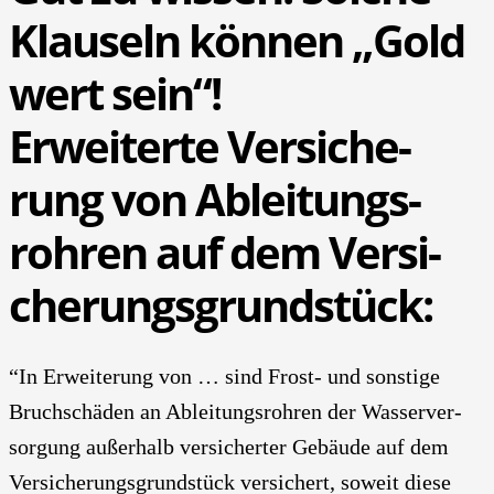
Klau­seln kön­nen „Gold
wert sein“!
Erwei­ter­te Ver­si­che­
rung von Ablei­tungs­
roh­ren auf dem Ver­si­
che­rungs­grund­stück:
“In Erwei­te­rung von … sind Frost- und sons­ti­ge
Bruch­schä­den an Ablei­tungs­roh­ren der Was­ser­ver­
sor­gung außer­halb ver­si­cher­ter Gebäu­de auf dem
Ver­si­che­rungs­grund­stück ver­si­chert, soweit die­se