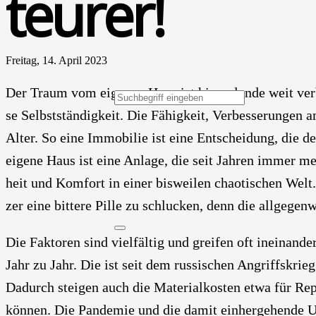
teu­rer!
Freitag, 14. April 2023
Der Traum vom eige­nen Haus ist hier­zu­lan­de weit ver­
se Selbst­stän­dig­keit. Die Fähig­keit, Ver­bes­se­run­gen
Alter. So eine Immo­bi­lie ist eine Ent­schei­dung, die d
eige­ne Haus ist eine Anla­ge, die seit Jah­ren immer m
heit und Kom­fort in einer bis­wei­len chao­ti­schen Welt. 
zer eine bit­te­re Pil­le zu schlu­cken, denn die all­ge­gen
Die Fak­to­ren sind viel­fäl­tig und grei­fen oft inein­an­de
Jahr zu Jahr. Die ist seit dem rus­si­schen Angriffs­krieg
Dadurch stei­gen auch die Mate­ri­al­kos­ten etwa für Re
kön­nen. Die Pan­de­mie und die damit ein­her­ge­hen­de Unt