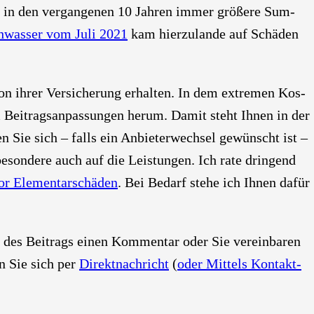
len in den ver­gan­ge­nen 10 Jah­ren immer grö­ße­re Sum­
­was­ser vom Juli 2021
kam hier­zu­lan­de auf Schä­den
 von ihrer Ver­si­che­rung erhal­ten. In dem extre­men Kos­
Bei­trags­an­pas­sun­gen her­um. Damit steht Ihnen in der
ten Sie sich – falls ein Anbie­ter­wech­sel gewünscht ist –
be­son­de­re auch auf die Leis­tun­gen. Ich rate drin­gend
r Ele­men­tar­schä­den
. Bei Bedarf ste­he ich Ihnen dafür
de des Bei­trags einen Kom­men­tar oder Sie ver­ein­ba­ren
nen Sie sich per
Direkt­nach­richt
(
oder Mit­tels Kon­takt­