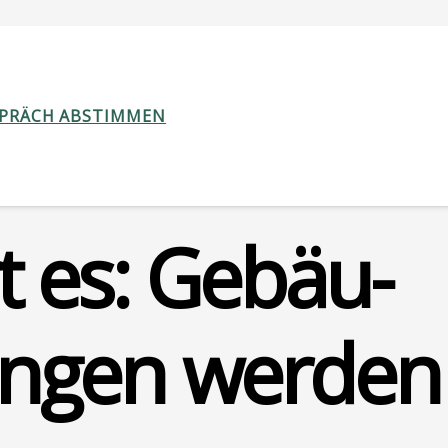
SPRÄCH ABSTIMMEN
 es: Gebäu­
run­gen wer­den