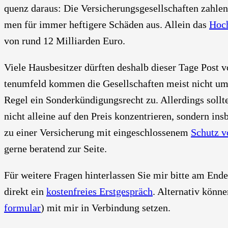
quenz dar­aus: Die Ver­si­che­rungs­ge­sell­schaf­ten zah­
men für immer hef­ti­ge­re Schä­den aus. Allein das
Hoch
von rund 12 Mil­li­ar­den Euro.
Vie­le Haus­be­sit­zer dürf­ten des­halb die­ser Tage Post
ten­um­feld kom­men die Gesell­schaf­ten meist nicht um 
Regel ein Son­der­kün­di­gungs­recht zu. Aller­dings soll­
nicht allei­ne auf den Preis kon­zen­trie­ren, son­dern ins­
zu einer Ver­si­che­rung mit ein­ge­schlos­se­nem
Schutz vo
ger­ne bera­tend zur Sei­te.
Für wei­te­re Fra­gen hin­ter­las­sen Sie mir bit­te am En
direkt ein
kos­ten­frei­es Erst­ge­spräch
. Alter­na­tiv kön­
for­mu­lar
) mit mir in Ver­bin­dung set­zen.