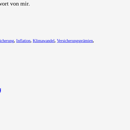
­wort von mir.
icherung
,
Inflation
,
Klimawandel
,
Versicherungsprämien
,
!