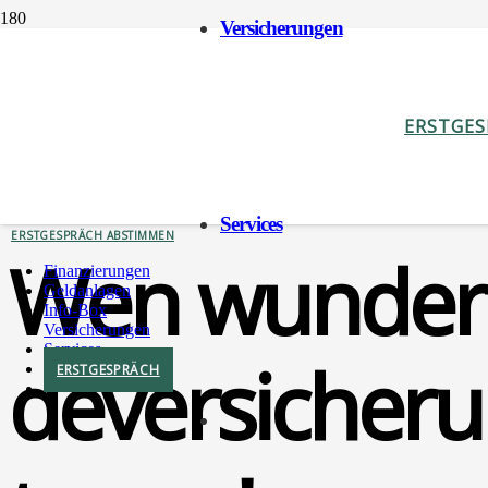
Ver­si­che­run­gen
ERSTGE
VERSICHERUNGEN
Ser­vices
ERSTGESPRÄCH ABSTIMMEN
Wen wun­dert
Finan­zie­run­gen
Geld­an­la­gen
Info-Box
Ver­si­che­run­gen
Ser­vices
de­ver­si­che­
ERST­GE­SPRÄCH