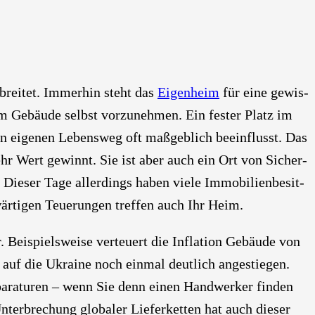
brei­tet. Immer­hin steht das
Eigen­heim
für eine gewis­
 am Gebäu­de selbst vor­zu­neh­men. Ein fes­ter Platz im
en eige­nen Lebens­weg oft maß­geb­lich beein­flusst. Das
ehr Wert gewinnt. Sie ist aber auch ein Ort von Sicher­
Die­ser Tage aller­dings haben vie­le Immo­bi­li­en­be­sit­
­wär­ti­gen Teue­run­gen tref­fen auch Ihr Heim.
r. Bei­spiels­wei­se ver­teu­ert die Infla­ti­on Gebäu­de von
 auf die Ukrai­ne noch ein­mal deut­lich ange­stie­gen.
pa­ra­tu­ren – wenn Sie denn einen Hand­wer­ker fin­den
er­bre­chung glo­ba­ler Lie­fer­ket­ten hat auch die­ser