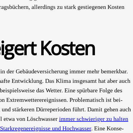
trags­bü­chern, aller­dings zu stark gestie­ge­nen Kos­ten
i­gert Kos­ten
in der Gebäu­de­ver­si­che­rung immer mehr bemerk­bar.
­haf­te Ent­wick­lung. Das Kli­ma ins­ge­samt hat aber auch
 bei­spiels­wei­se das Wet­ter. Eine spür­ba­re Fol­ge des
Extrem­wet­ter­er­eig­nis­sen. Pro­ble­ma­tisch ist bei­
n und stär­ke­ren Dür­re­pe­ri­oden führt. Damit gehen auch
gel etwa von Lösch­was­ser
immer schwie­ri­ger zu hal­ten
Stark­re­gen­er­eig­nis­se und Hoch­was­ser
. Eine Kon­se­