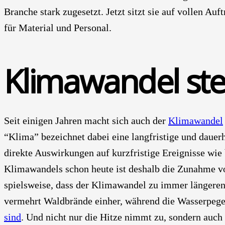
Bran­che stark zuge­setzt. Jetzt sitzt sie auf vol­len Auf­
für Mate­ri­al und Per­so­nal.
Kli­ma­wan­del ste
Seit eini­gen Jah­ren macht sich auch der
Kli­ma­wan­del
“Kli­ma” bezeich­net dabei eine lang­fris­ti­ge und dau­er
direk­te Aus­wir­kun­gen auf kurz­fris­ti­ge Ereig­nis­se wie
Kli­ma­wan­dels schon heu­te ist des­halb die Zunah­me von 
spiels­wei­se, dass der Kli­ma­wan­del zu immer län­ge­re
ver­mehrt Wald­brän­de ein­her, wäh­rend die Was­ser­pe­
sind
. Und nicht nur die Hit­ze nimmt zu, son­dern auch