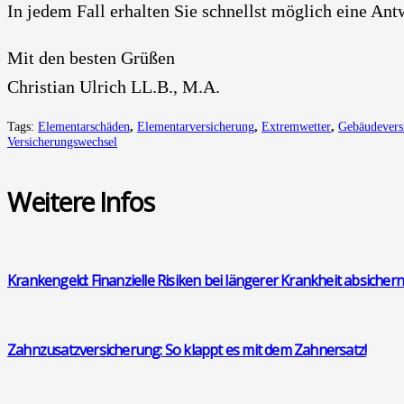
In jedem Fall erhal­ten Sie schnellst mög­lich eine Ant
Mit den bes­ten Grü­ßen
Chris­ti­an Ulrich LL.B., M.A.
Tags:
Elementarschäden
,
Elementarversicherung
,
Extremwetter
,
Gebäudevers
Versicherungswechsel
Wei­te­re Infos
Kran­ken­geld: Finan­zi­el­le Risi­ken bei län­ge­rer Krank­heit absi­chern
Zahn­zu­satz­ver­si­che­rung: So klappt es mit dem Zahn­ersatz!