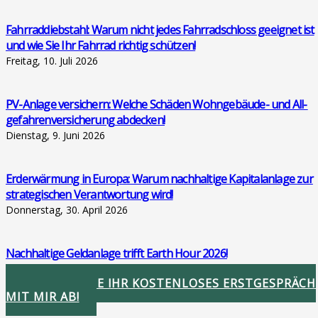
Fahr­rad­dieb­stahl: War­um nicht jedes Fahr­rad­schloss geeig­net ist
und wie Sie Ihr Fahr­rad rich­tig schüt­zen!
Freitag, 10. Juli 2026
PV-Anla­ge ver­si­chern: Wel­che Schä­den Wohn­ge­bäu­de- und All­
ge­fah­ren­ver­si­che­rung abde­cken!
Dienstag, 9. Juni 2026
Erd­er­wär­mung in Euro­pa: War­um nach­hal­ti­ge Kapi­tal­an­la­ge zur
stra­te­gi­schen Ver­ant­wor­tung wird!
Donnerstag, 30. April 2026
Nach­hal­ti­ge Geld­an­la­ge trifft Earth Hour 2026!
Donnerstag, 26. März 2026
STIMMEN SIE IHR KOSTENLOSES ERSTGESPRÄCH
MIT MIR AB!