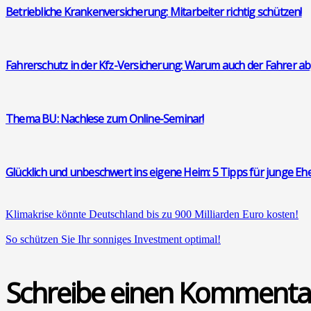
Betrieb­li­che Kran­ken­ver­si­che­rung: Mit­ar­bei­ter rich­tig schüt­zen!
Fah­rer­schutz in der Kfz-Ver­si­che­rung: War­um auch der Fah­rer abge
The­ma BU: Nach­le­se zum Online-Semi­nar!
Glück­lich und unbe­schwert ins eige­ne Heim: 5 Tipps für jun­ge Ehe
Kli­ma­kri­se könn­te Deutsch­land bis zu 900 Mil­li­ar­den Euro kos­ten!
So schüt­zen Sie Ihr son­ni­ges Invest­ment opti­mal!
Schreibe einen Kommenta