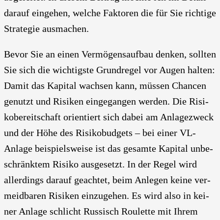
dar­auf ein­ge­hen, wel­che Fak­to­ren die für Sie rich­ti­ge
Stra­te­gie aus­ma­chen.
Bevor Sie an einen Ver­mö­gens­auf­bau den­ken, soll­ten
Sie sich die wich­tigs­te Grund­re­gel vor Augen hal­ten:
Damit das Kapi­tal wach­sen kann, müs­sen Chan­cen
genutzt und Risi­ken ein­ge­gan­gen wer­den. Die Risi­
ko­be­reit­schaft ori­en­tiert sich dabei am Anla­ge­zweck
und der Höhe des Risi­ko­bud­gets – bei einer VL-
Anla­ge bei­spiels­wei­se ist das gesam­te Kapi­tal unbe­
schränk­tem Risi­ko aus­ge­setzt. In der Regel wird
aller­dings dar­auf geach­tet, beim Anle­gen kei­ne ver­
meid­ba­ren Risi­ken ein­zu­ge­hen. Es wird also in kei­
ner Anla­ge schlicht Rus­sisch Rou­lette mit Ihrem