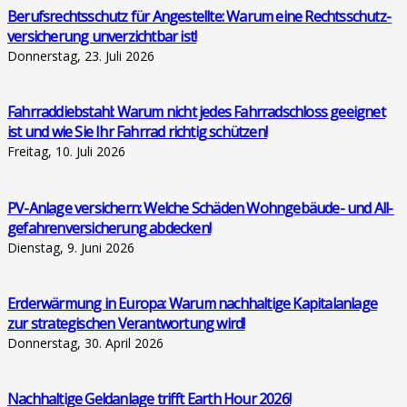
Berufs­rechts­schutz für Ange­stell­te: War­um eine Rechts­schutz­
ver­si­che­rung unver­zicht­bar ist!
Donnerstag, 23. Juli 2026
Fahr­rad­dieb­stahl: War­um nicht jedes Fahr­rad­schloss geeig­net
ist und wie Sie Ihr Fahr­rad rich­tig schüt­zen!
Freitag, 10. Juli 2026
PV-Anla­ge ver­si­chern: Wel­che Schä­den Wohn­ge­bäu­de- und All­
ge­fah­ren­ver­si­che­rung abde­cken!
Dienstag, 9. Juni 2026
Erd­er­wär­mung in Euro­pa: War­um nach­hal­ti­ge Kapi­tal­an­la­ge
zur stra­te­gi­schen Ver­ant­wor­tung wird!
Donnerstag, 30. April 2026
Nach­hal­ti­ge Geld­an­la­ge trifft Earth Hour 2026!