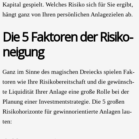
Kapi­tal gespielt. Wel­ches Risi­ko sich für Sie ergibt,
hängt ganz von Ihren per­sön­li­chen Anla­ge­zie­len ab.
Die 5 Fak­to­ren der Risi­ko­
nei­gung
Ganz im Sin­ne des magi­schen Drei­ecks spie­len Fak­
to­ren wie Ihre Risi­ko­be­reit­schaft und die gewünsch­
te Liqui­di­tät Ihrer Anla­ge eine gro­ße Rol­le bei der
Pla­nung einer Invest­ment­stra­te­gie. Die 5 gro­ßen
Risi­ko­ho­ri­zon­te für gewinn­ori­en­tier­te Anla­gen lau­
ten: