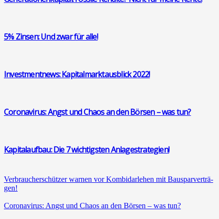
5% Zin­sen: Und zwar für alle!
Invest­ment­news: Kapi­tal­markt­aus­blick 2022!
Coro­na­vi­rus: Angst und Cha­os an den Bör­sen – was tun?
Kapi­tal­auf­bau: Die 7 wich­tigs­ten Anla­ge­stra­te­gien!
Ver­brau­cher­schüt­zer war­nen vor Kom­bi­dar­le­hen mit Bau­spar­ver­trä­
gen!
Coro­na­vi­rus: Angst und Cha­os an den Bör­sen – was tun?