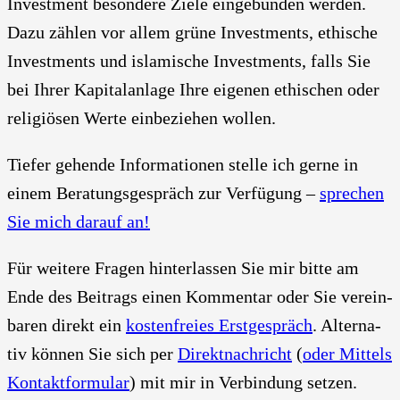
Invest­ment beson­de­re Zie­le ein­ge­bun­den wer­den.
Dazu zäh­len vor allem grü­ne Invest­ments, ethi­sche
Invest­ments und isla­mi­sche Invest­ments, falls Sie
bei Ihrer Kapi­tal­an­la­ge Ihre eige­nen ethi­schen oder
reli­giö­sen Wer­te ein­be­zie­hen wol­len.
Tie­fer gehen­de Infor­ma­tio­nen stel­le ich ger­ne in
einem Bera­tungs­ge­spräch zur Ver­fü­gung –
spre­chen
Sie mich dar­auf an!
Für wei­te­re Fra­gen hin­ter­las­sen Sie mir bit­te am
Ende des Bei­trags einen Kom­men­tar oder Sie ver­ein­
ba­ren direkt ein
kos­ten­frei­es Erst­ge­spräch
. Alter­na­
tiv kön­nen Sie sich per
Direkt­nach­richt
(
oder Mit­tels
Kon­takt­for­mu­lar
) mit mir in Ver­bin­dung set­zen.