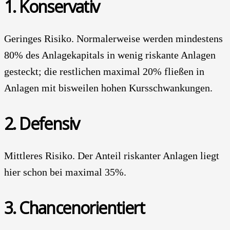
1. Kon­ser­va­tiv
Gerin­ges Risi­ko. Nor­ma­ler­wei­se wer­den min­des­tens
80% des Anla­ge­ka­pi­tals in wenig ris­kan­te Anla­gen
gesteckt; die rest­li­chen maxi­mal 20% flie­ßen in
Anla­gen mit bis­wei­len hohen Kurs­schwan­kun­gen.
2. Defen­siv
Mitt­le­res Risi­ko. Der Anteil ris­kan­ter Anla­gen liegt
hier schon bei maxi­mal 35%.
3. Chan­cen­ori­en­tiert