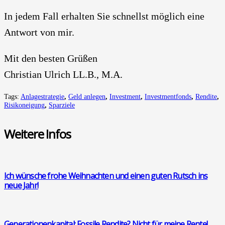
In jedem Fall erhal­ten Sie schnellst mög­lich eine
Ant­wort von mir.
Mit den bes­ten Grü­ßen
Chris­ti­an Ulrich LL.B., M.A.
Tags:
Anlagestrategie
,
Geld anlegen
,
Investment
,
Investmentfonds
,
Rendite
,
Risikoneigung
,
Sparziele
Wei­te­re Infos
Ich wün­sche fro­he Weih­nach­ten und einen guten Rutsch ins
neue Jahr!
Gene­ra­tio­nen­ka­pi­tal: Fos­si­le Ren­di­te? Nicht für mei­ne Ren­te!