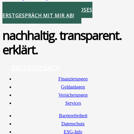
Donnerstag, 26. März 2026
STIMMEN SIE IHR KOSTENLOSES
ERSTGESPRÄCH MIT MIR AB!
nachhaltig. transparent.
erklärt.
ERSTGESPRÄCH
Finan­zie­run­gen
Geld­an­la­gen
Ver­si­che­run­gen
Ser­vices
Bar­rie­re­frei­heit
Daten­schutz
ESG-Info