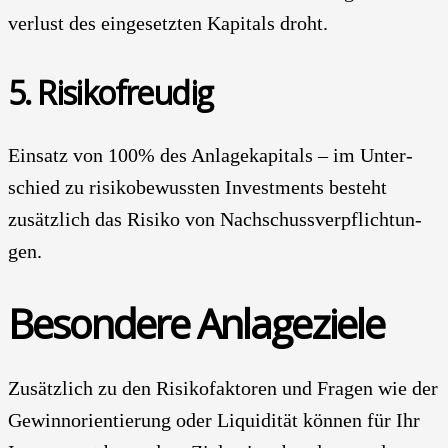
ver­lust des ein­ge­setz­ten Kapi­tals droht.
5. Risi­ko­freu­dig
Ein­satz von 100% des Anla­ge­ka­pi­tals – im Unter­
schied zu risi­ko­be­wuss­ten Invest­ments besteht
zusätz­lich das Risi­ko von Nach­schuss­ver­pflich­tun­
gen.
Beson­de­re Anla­ge­zie­le
Zusätz­lich zu den Risi­ko­fak­to­ren und Fra­gen wie der
Gewinn­ori­en­tie­rung oder Liqui­di­tät kön­nen für Ihr