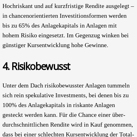
Hoch­ris­kant und auf kurz­fris­ti­ge Ren­di­te aus­ge­legt –
in chan­cen­ori­en­tier­ten Inves­ti­ti­ons­for­men wer­den
bis zu 65% des Anla­ge­ka­pi­tals in Anla­gen mit
hohem Risi­ko ein­ge­setzt. Im Gegen­zug win­ken bei
güns­ti­ger Kurs­ent­wick­lung hohe Gewin­ne.
4. Risi­ko­be­wusst
Unter dem Dach risi­ko­be­wuss­ter Anla­gen tum­meln
sich rein spe­ku­la­ti­ve Invest­ments, bei denen bis zu
100% des Anla­ge­ka­pi­tals in ris­kan­te Anla­gen
gesteckt wer­den kann. Für die Chan­ce einer über­
durch­schnitt­li­chen Ren­di­te wird in Kauf genom­men,
dass bei einer schlech­ten Kurs­ent­wick­lung der Total­