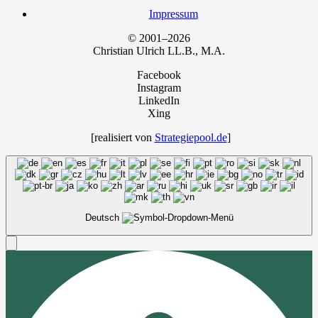
Impres­sum
© 2001–2026
Chris­ti­an Ulrich LL.B., M.A.
Facebook
Instagram
LinkedIn
Xing
[rea­li­siert von
Strategiepool.de
]
Deutsch