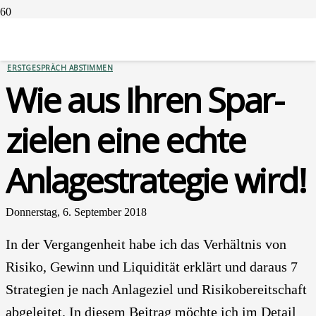
GELDANLAGEN
ERSTGESPRÄCH ABSTIMMEN
Wie aus Ihren Spar­
zie­len eine ech­te
Anla­ge­stra­te­gie wird!
Donnerstag, 6. September 2018
In der Ver­gan­gen­heit habe ich das Ver­hält­nis von
Risi­ko, Gewinn und Liqui­di­tät erklärt und dar­aus 7
Stra­te­gien je nach Anla­ge­ziel und Risi­ko­be­reit­schaft
abge­lei­tet. In die­sem Bei­trag möch­te ich im Detail