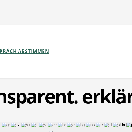
k Barometer
SPRÄCH ABSTIMMEN
nsparent. erklär