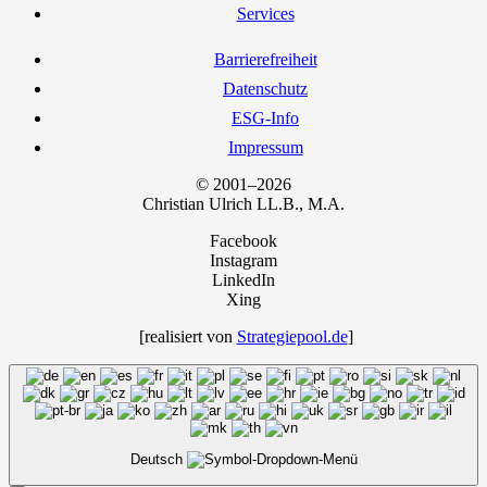
Ser­vices
Bar­rie­re­frei­heit
Daten­schutz
ESG-Info
Impres­sum
© 2001–2026
Chris­ti­an Ulrich LL.B., M.A.
Facebook
Instagram
LinkedIn
Xing
[rea­li­siert von
Strategiepool.de
]
Deutsch