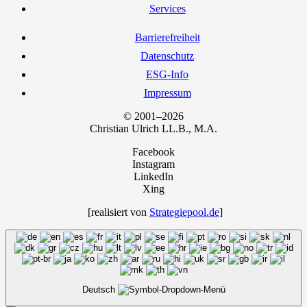
Ser­vices
Bar­rie­re­frei­heit
Daten­schutz
ESG-Info
Impres­sum
© 2001–2026
Chris­ti­an Ulrich LL.B., M.A.
Facebook
Instagram
LinkedIn
Xing
[rea­li­siert von
Strategiepool.de
]
Deutsch