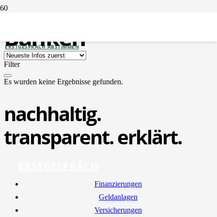
Banken
ERSTGESPRÄCH ABSTIMMEN
Filter
Es wurden keine Ergebnisse gefunden.
nachhaltig.
transparent. erklärt.
ERSTGESPRÄCH
Finan­zie­run­gen
Geld­an­la­gen
Ver­si­che­run­gen