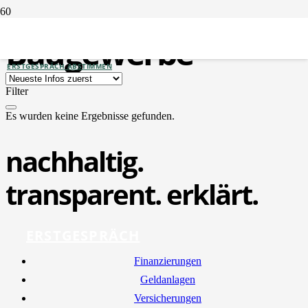
Baugewerbe
ERSTGESPRÄCH ABSTIMMEN
Filter
Es wurden keine Ergebnisse gefunden.
nachhaltig.
transparent. erklärt.
ERSTGESPRÄCH
Finan­zie­run­gen
Geld­an­la­gen
Ver­si­che­run­gen