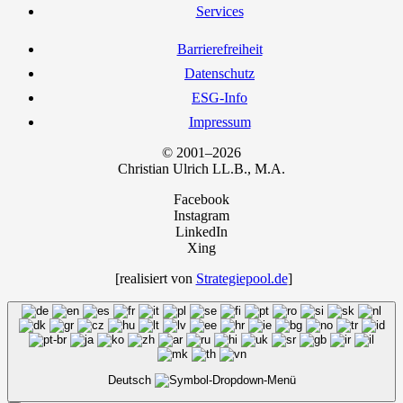
Ser­vices
Bar­rie­re­frei­heit
Daten­schutz
ESG-Info
Impres­sum
© 2001–2026
Chris­ti­an Ulrich LL.B., M.A.
Facebook
Instagram
LinkedIn
Xing
[rea­li­siert von
Strategiepool.de
]
Deutsch