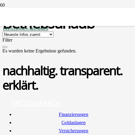
Betriebsurlaub
ERSTGESPRÄCH ABSTIMMEN
Filter
Es wurden keine Ergebnisse gefunden.
nachhaltig. transparent.
erklärt.
ERSTGESPRÄCH
Finan­zie­run­gen
Geld­an­la­gen
Ver­si­che­run­gen