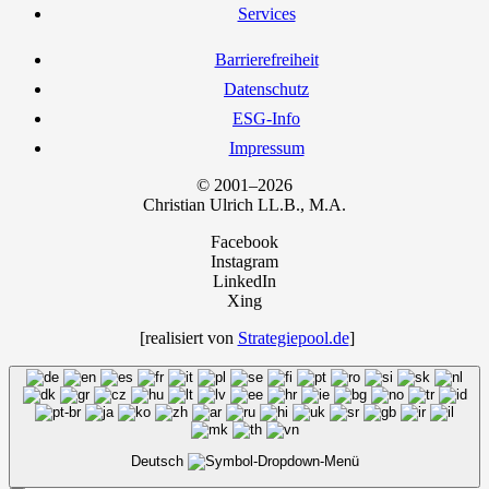
Ser­vices
Bar­rie­re­frei­heit
Daten­schutz
ESG-Info
Impres­sum
© 2001–2026
Chris­ti­an Ulrich LL.B., M.A.
Facebook
Instagram
LinkedIn
Xing
[rea­li­siert von
Strategiepool.de
]
Deutsch