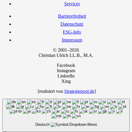
Ser­vices
Bar­rie­re­frei­heit
Daten­schutz
ESG-Info
Impres­sum
© 2001–2026
Chris­ti­an Ulrich LL.B., M.A.
Facebook
Instagram
LinkedIn
Xing
[rea­li­siert von
Strategiepool.de
]
Deutsch