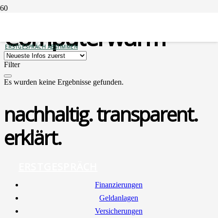
Computerwurm
ERSTGESPRÄCH ABSTIMMEN
Filter
Es wurden keine Ergebnisse gefunden.
nachhaltig. transparent.
erklärt.
ERSTGESPRÄCH
Finan­zie­run­gen
Geld­an­la­gen
Ver­si­che­run­gen