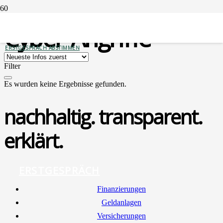
Cyber-Angriffe
ERSTGESPRÄCH ABSTIMMEN
Filter
Es wurden keine Ergebnisse gefunden.
nachhaltig. transparent.
erklärt.
ERSTGESPRÄCH
Finan­zie­run­gen
Geld­an­la­gen
Ver­si­che­run­gen