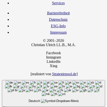
Ser­vices
Bar­rie­re­frei­heit
Daten­schutz
ESG-Info
Impres­sum
© 2001–2026
Chris­ti­an Ulrich LL.B., M.A.
Facebook
Instagram
LinkedIn
Xing
[rea­li­siert von
Strategiepool.de
]
Deutsch