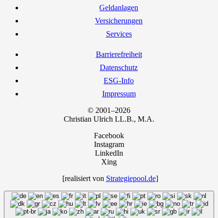
Geld­an­la­gen
Ver­si­che­run­gen
Ser­vices
Bar­rie­re­frei­heit
Daten­schutz
ESG-Info
Impres­sum
© 2001–2026
Chris­ti­an Ulrich LL.B., M.A.
Facebook
Instagram
LinkedIn
Xing
[rea­li­siert von
Strategiepool.de
]