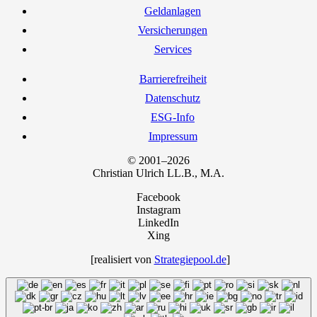
Geld­an­la­gen
Ver­si­che­run­gen
Ser­vices
Bar­rie­re­frei­heit
Daten­schutz
ESG-Info
Impres­sum
© 2001–2026
Chris­ti­an Ulrich LL.B., M.A.
Facebook
Instagram
LinkedIn
Xing
[rea­li­siert von
Strategiepool.de
]