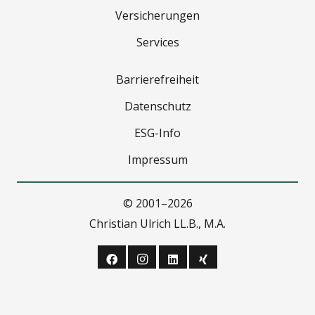
Ver­si­che­run­gen
Ser­vices
Bar­rie­re­frei­heit
Daten­schutz
ESG-Info
Impres­sum
© 2001–2026
Chris­ti­an Ulrich LL.B., M.A.
[rea­li­siert von
Strategiepool.de
]