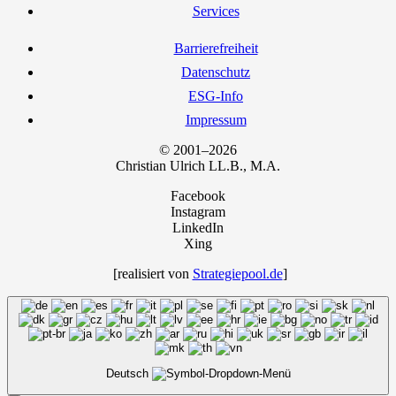
Ser­vices
Bar­rie­re­frei­heit
Daten­schutz
ESG-Info
Impres­sum
© 2001–2026
Chris­ti­an Ulrich LL.B., M.A.
Facebook
Instagram
LinkedIn
Xing
[rea­li­siert von
Strategiepool.de
]
Deutsch