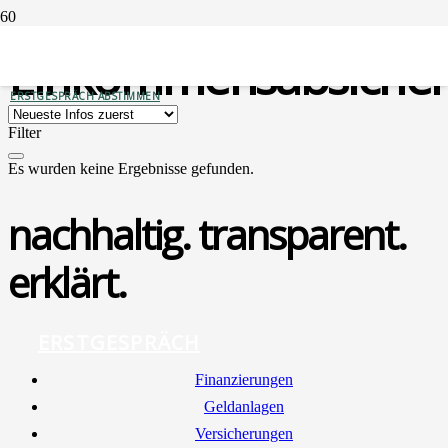
Einkommensabsiche
ERSTGESPRÄCH ABSTIMMEN
Filter
Es wurden keine Ergebnisse gefunden.
nachhaltig. transparent.
erklärt.
ERSTGESPRÄCH
Finan­zie­run­gen
Geld­an­la­gen
Ver­si­che­run­gen