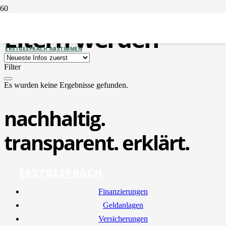
Eltern werden
ERSTGESPRÄCH ABSTIMMEN
Filter
Es wurden keine Ergebnisse gefunden.
nachhaltig.
transparent. erklärt.
ERSTGESPRÄCH
Finan­zie­run­gen
Geld­an­la­gen
Ver­si­che­run­gen