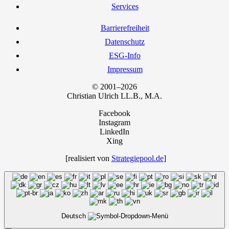
Ser­vices
Bar­rie­re­frei­heit
Daten­schutz
ESG-Info
Impres­sum
© 2001–2026
Chris­ti­an Ulrich LL.B., M.A.
Facebook
Instagram
LinkedIn
Xing
[rea­li­siert von
Strategiepool.de
]
Deutsch