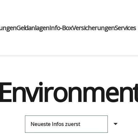
run­gen
Geld­an­la­gen
Info-Box
Ver­si­che­run­gen
Ser­vices
Environmen