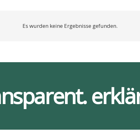
Es wurden keine Ergebnisse gefunden.
ansparent. erklär
Ser­vices
Bar­rie­