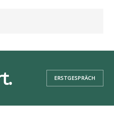
t.
ERSTGESPRÄCH
re­frei­heit
Daten­schutz
ESG-Info
Impres­sum