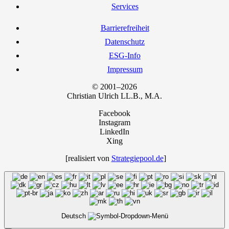
Ser­vices
Bar­rie­re­frei­heit
Daten­schutz
ESG-Info
Impres­sum
© 2001–2026
Chris­ti­an Ulrich LL.B., M.A.
Facebook
Instagram
LinkedIn
Xing
[rea­li­siert von
Strategiepool.de
]
Deutsch