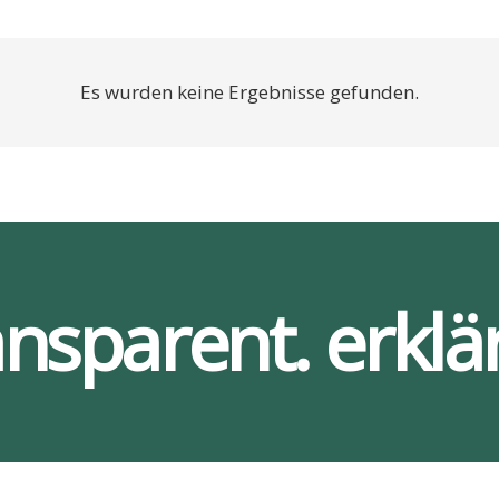
Es wurden keine Ergebnisse gefunden.
ansparent. erklär
Ser­vices
Bar­rie­