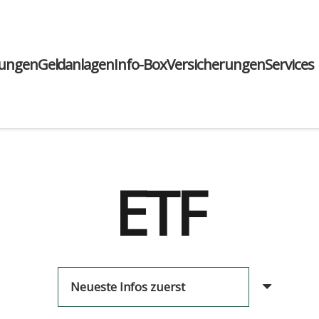
run­gen
Geld­an­la­gen
Info-Box
Ver­si­che­run­gen
Ser­vices
ETF