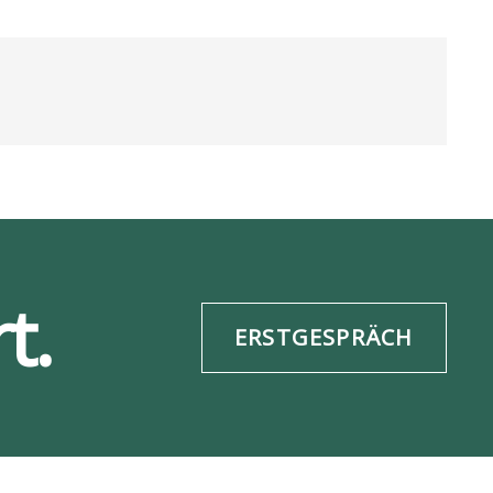
t.
ERSTGESPRÄCH
re­frei­heit
Daten­schutz
ESG-Info
Impres­sum