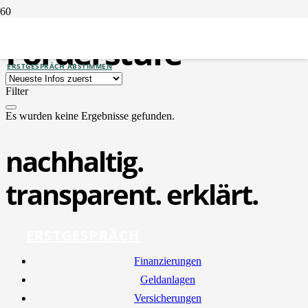
Förder­stufe
ERSTGESPRÄCH ABSTIMMEN
Filter
Es wurden keine Ergebnisse gefunden.
nachhaltig.
transparent. erklärt.
ERSTGESPRÄCH
Finan­zie­run­gen
Geld­an­la­gen
Ver­si­che­run­gen