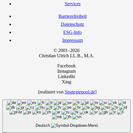
Ser­vices
Bar­rie­re­frei­heit
Daten­schutz
ESG-Info
Impres­sum
© 2001–2026
Chris­ti­an Ulrich LL.B., M.A.
Facebook
Instagram
LinkedIn
Xing
[rea­li­siert von
Strategiepool.de
]
Deutsch