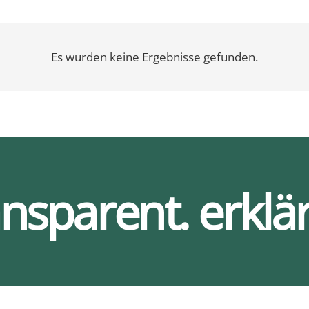
Es wurden keine Ergebnisse gefunden.
ansparent. erklär
Ser­vices
Bar­rie­