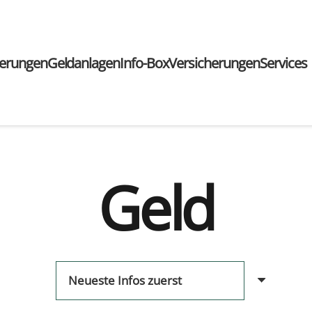
ie­run­gen
Geld­an­la­gen
Info-Box
Ver­si­che­run­gen
Ser­vices
Geld