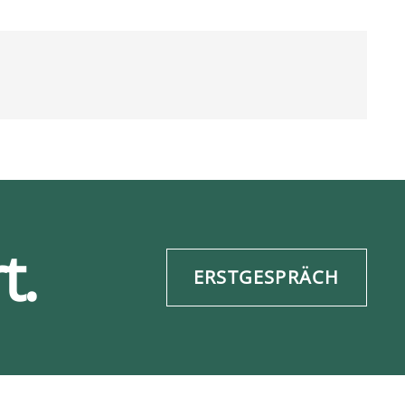
t.
ERSTGESPRÄCH
re­frei­heit
Daten­schutz
ESG-Info
Impres­sum