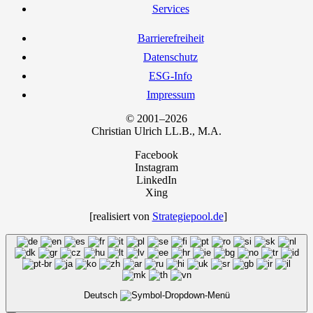
Ser­vices
Bar­rie­re­frei­heit
Daten­schutz
ESG-Info
Impres­sum
© 2001–2026
Chris­ti­an Ulrich LL.B., M.A.
Facebook
Instagram
LinkedIn
Xing
[rea­li­siert von
Strategiepool.de
]
Deutsch