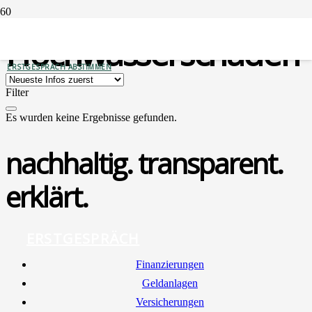
Hochwasserschäden
ERSTGESPRÄCH ABSTIMMEN
Filter
Es wurden keine Ergebnisse gefunden.
nachhaltig. transparent.
erklärt.
ERSTGESPRÄCH
Finan­zie­run­gen
Geld­an­la­gen
Ver­si­che­run­gen