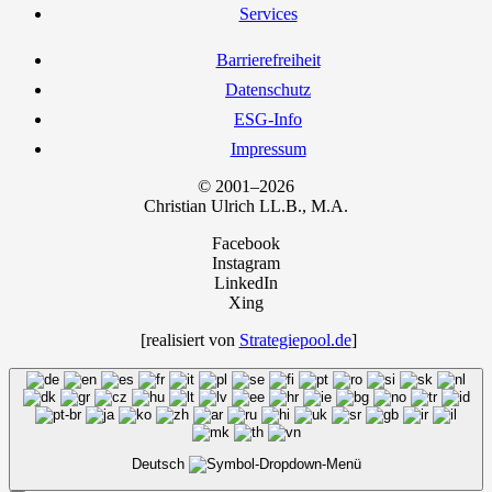
Ser­vices
Bar­rie­re­frei­heit
Daten­schutz
ESG-Info
Impres­sum
© 2001–2026
Chris­ti­an Ulrich LL.B., M.A.
Facebook
Instagram
LinkedIn
Xing
[rea­li­siert von
Strategiepool.de
]
Deutsch