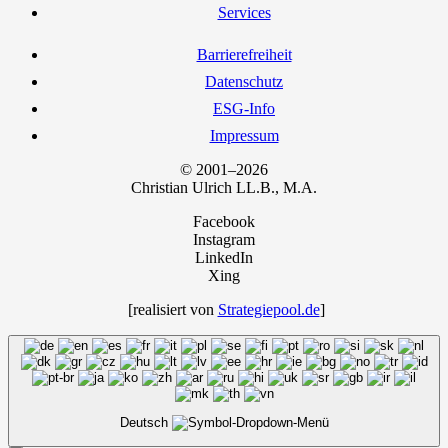
Ser­vices
Bar­rie­re­frei­heit
Daten­schutz
ESG-Info
Impres­sum
© 2001–2026
Chris­ti­an Ulrich LL.B., M.A.
Facebook
Instagram
LinkedIn
Xing
[rea­li­siert von
Strategiepool.de
]
Deutsch