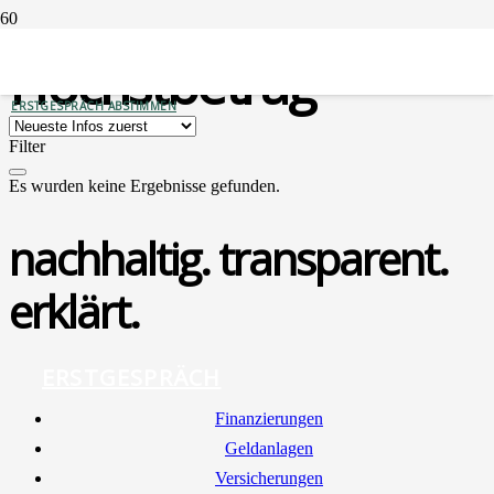
Höchstbetrag
ERSTGESPRÄCH ABSTIMMEN
Filter
Es wurden keine Ergebnisse gefunden.
nachhaltig. transparent.
erklärt.
ERSTGESPRÄCH
Finan­zie­run­gen
Geld­an­la­gen
Ver­si­che­run­gen