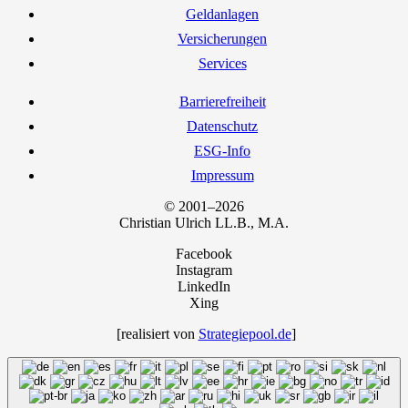
Geld­an­la­gen
Ver­si­che­run­gen
Ser­vices
Bar­rie­re­frei­heit
Daten­schutz
ESG-Info
Impres­sum
© 2001–2026
Chris­ti­an Ulrich LL.B., M.A.
Facebook
Instagram
LinkedIn
Xing
[rea­li­siert von
Strategiepool.de
]