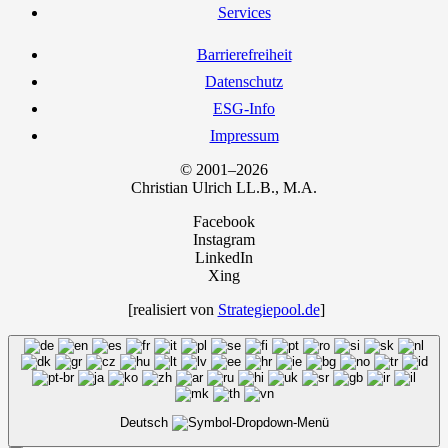
Ser­vices
Bar­rie­re­frei­heit
Daten­schutz
ESG-Info
Impres­sum
© 2001–2026
Chris­ti­an Ulrich LL.B., M.A.
Facebook
Instagram
LinkedIn
Xing
[rea­li­siert von
Strategiepool.de
]
Deutsch