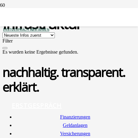
Infrastruktur
ERSTGESPRÄCH ABSTIMMEN
Filter
Es wurden keine Ergebnisse gefunden.
nachhaltig. transparent.
erklärt.
ERSTGESPRÄCH
Finan­zie­run­gen
Geld­an­la­gen
Ver­si­che­run­gen