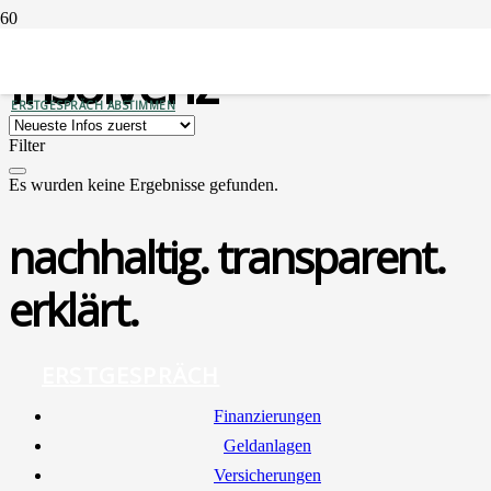
Insolvenz
ERSTGESPRÄCH ABSTIMMEN
Filter
Es wurden keine Ergebnisse gefunden.
nachhaltig. transparent.
erklärt.
ERSTGESPRÄCH
Finan­zie­run­gen
Geld­an­la­gen
Ver­si­che­run­gen