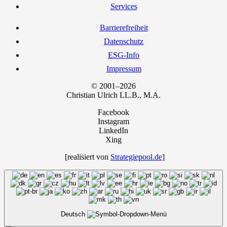
Ser­vices
Bar­rie­re­frei­heit
Daten­schutz
ESG-Info
Impres­sum
© 2001–2026
Chris­ti­an Ulrich LL.B., M.A.
Facebook
Instagram
LinkedIn
Xing
[rea­li­siert von
Strategiepool.de
]
Deutsch