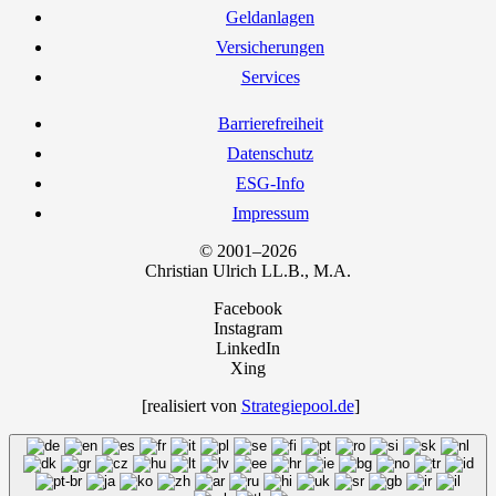
Geld­an­la­gen
Ver­si­che­run­gen
Ser­vices
Bar­rie­re­frei­heit
Daten­schutz
ESG-Info
Impres­sum
© 2001–2026
Chris­ti­an Ulrich LL.B., M.A.
Facebook
Instagram
LinkedIn
Xing
[rea­li­siert von
Strategiepool.de
]