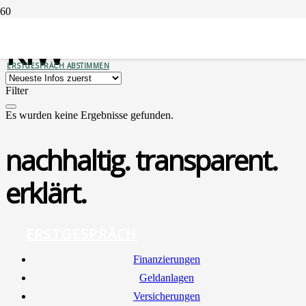
KfW
ERSTGESPRÄCH ABSTIMMEN
Filter
Es wurden keine Ergebnisse gefunden.
nachhaltig. transparent.
erklärt.
ERSTGESPRÄCH
Finan­zie­run­gen
Geld­an­la­gen
Ver­si­che­run­gen