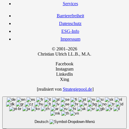
Ser­vices
Bar­rie­re­frei­heit
Daten­schutz
ESG-Info
Impres­sum
© 2001–2026
Chris­ti­an Ulrich LL.B., M.A.
Facebook
Instagram
LinkedIn
Xing
[rea­li­siert von
Strategiepool.de
]
Deutsch