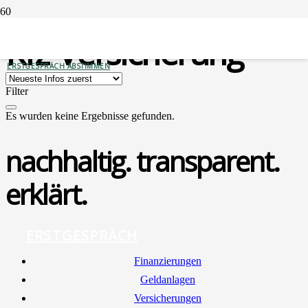
Kfz-Versicherung
ERSTGESPRÄCH ABSTIMMEN
Filter
Es wurden keine Ergebnisse gefunden.
nachhaltig. transparent.
erklärt.
ERSTGESPRÄCH
Finan­zie­run­gen
Geld­an­la­gen
Ver­si­che­run­gen