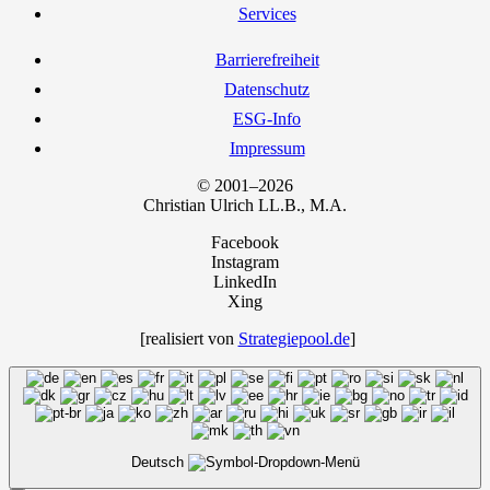
Ser­vices
Bar­rie­re­frei­heit
Daten­schutz
ESG-Info
Impres­sum
© 2001–2026
Chris­ti­an Ulrich LL.B., M.A.
Facebook
Instagram
LinkedIn
Xing
[rea­li­siert von
Strategiepool.de
]
Deutsch