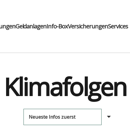
run­gen
Geld­an­la­gen
Info-Box
Ver­si­che­run­gen
Ser­vices
Klimafolgen