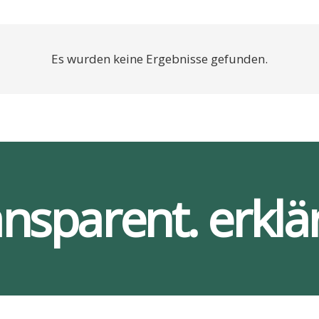
Es wurden keine Ergebnisse gefunden.
ansparent. erklär
Ser­vices
Bar­rie­