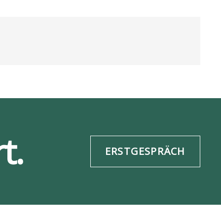
t.
ERSTGESPRÄCH
re­frei­heit
Daten­schutz
ESG-Info
Impres­sum