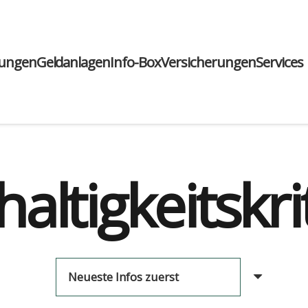
run­gen
Geld­an­la­gen
Info-Box
Ver­si­che­run­gen
Ser­vices
altigkeitskri