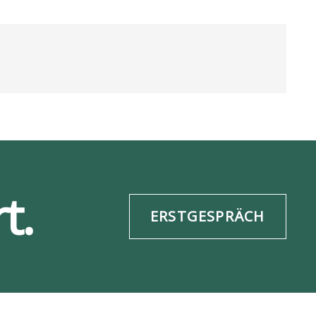
t.
ERSTGESPRÄCH
re­frei­heit
Daten­schutz
ESG-Info
Impres­sum