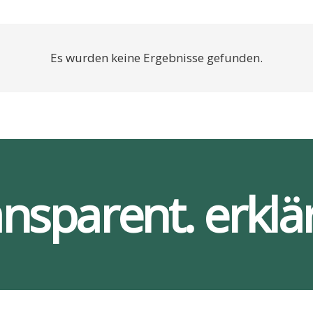
Es wurden keine Ergebnisse gefunden.
ansparent. erklär
Ser­vices
Bar­rie­