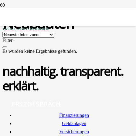
Neubauten
ERSTGESPRÄCH ABSTIMMEN
Filter
Es wurden keine Ergebnisse gefunden.
nachhaltig. transparent.
erklärt.
ERSTGESPRÄCH
Finan­zie­run­gen
Geld­an­la­gen
Ver­si­che­run­gen