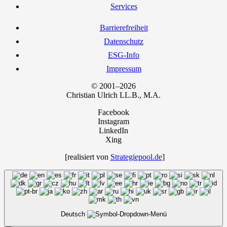
Ser­vices
Bar­rie­re­frei­heit
Daten­schutz
ESG-Info
Impres­sum
© 2001–2026
Chris­ti­an Ulrich LL.B., M.A.
Facebook
Instagram
LinkedIn
Xing
[rea­li­siert von
Strategiepool.de
]
Deutsch