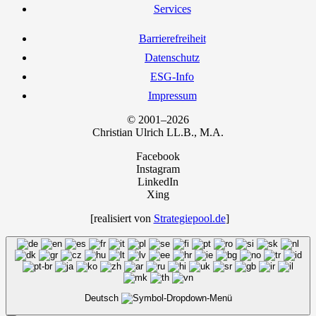
Ser­vices
Bar­rie­re­frei­heit
Daten­schutz
ESG-Info
Impres­sum
© 2001–2026
Chris­ti­an Ulrich LL.B., M.A.
Facebook
Instagram
LinkedIn
Xing
[rea­li­siert von
Strategiepool.de
]
Deutsch