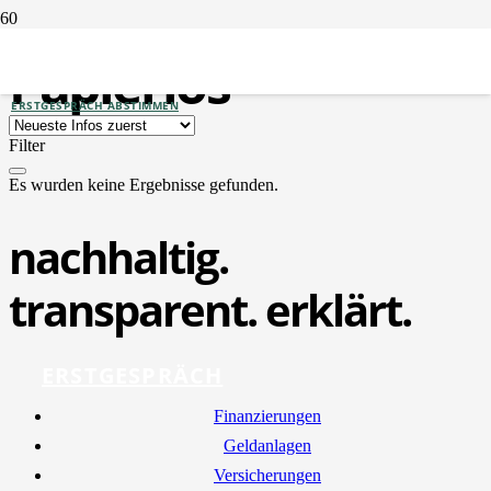
Papierlos
ERSTGESPRÄCH ABSTIMMEN
Filter
Es wurden keine Ergebnisse gefunden.
nachhaltig.
transparent. erklärt.
ERSTGESPRÄCH
Finan­zie­run­gen
Geld­an­la­gen
Ver­si­che­run­gen