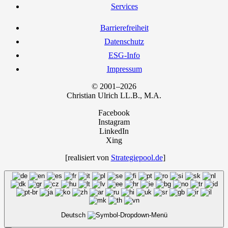
Ser­vices
Bar­rie­re­frei­heit
Daten­schutz
ESG-Info
Impres­sum
© 2001–2026
Chris­ti­an Ulrich LL.B., M.A.
Facebook
Instagram
LinkedIn
Xing
[rea­li­siert von
Strategiepool.de
]
Deutsch