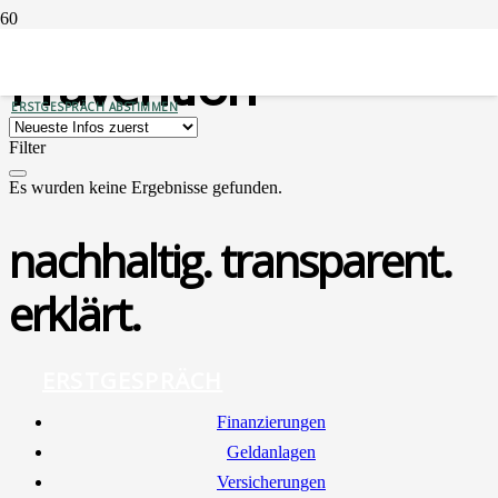
Prävention
ERSTGESPRÄCH ABSTIMMEN
Filter
Es wurden keine Ergebnisse gefunden.
nachhaltig. transparent.
erklärt.
ERSTGESPRÄCH
Finan­zie­run­gen
Geld­an­la­gen
Ver­si­che­run­gen