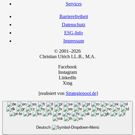
Ser­vices
Bar­rie­re­frei­heit
Daten­schutz
ESG-Info
Impres­sum
© 2001–2026
Chris­ti­an Ulrich LL.B., M.A.
Facebook
Instagram
LinkedIn
Xing
[rea­li­siert von
Strategiepool.de
]
Deutsch