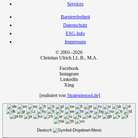
Ser­vices
Bar­rie­re­frei­heit
Daten­schutz
ESG-Info
Impres­sum
© 2001–2026
Chris­ti­an Ulrich LL.B., M.A.
Facebook
Instagram
LinkedIn
Xing
[rea­li­siert von
Strategiepool.de
]
Deutsch