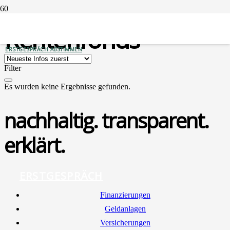
Rentenfonds
ERSTGESPRÄCH ABSTIMMEN
Filter
Es wurden keine Ergebnisse gefunden.
nachhaltig. transparent.
erklärt.
ERSTGESPRÄCH
Finan­zie­run­gen
Geld­an­la­gen
Ver­si­che­run­gen